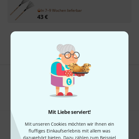
In 7–9 Wochen lieferbar
43
€
Kostenloser Versand ab 29 €
Alle Preise inkl. MwSt.
Gefällt Ihnen, was Sie sehen?
Teilen
Hilfe & Feedback
Mit Liebe serviert!
Mit unseren Cookies möchten wir Ihnen ein
fluffiges Einkaufserlebnis mit allem was
dazugehört bieten. Dazu zählen zum Beispiel