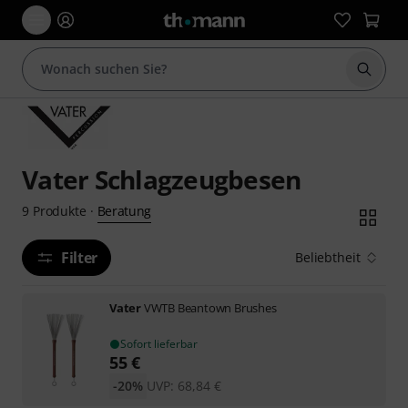
Suche 
Vater Schlagzeugbesen
Beratung
9
Produkte
·
Filter
Beliebtheit
Vater
VWTB Beantown Brushes
Sofort lieferbar
55
€
-20%
UVP:
68,84
€