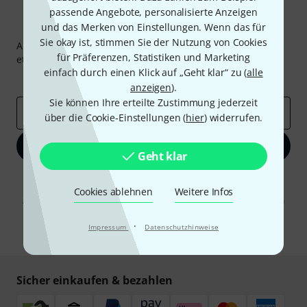
passende Angebote, personalisierte Anzeigen
Thomann Newsletter
und das Merken von Einstellungen. Wenn das für
Sie okay ist, stimmen Sie der Nutzung von Cookies
Abonniere den Thomann Newsletter und gewinne mit
für Präferenzen, Statistiken und Marketing
etwas Glück einen von
50 Gutscheinen
über jeweils
50€
!
einfach durch einen Klick auf „Geht klar“ zu (
alle
Inspirierende Beiträge
Deals
Thomann Insights
anzeigen
).
Sie können Ihre erteilte Zustimmung jederzeit
E-Mail-Adresse
*
über die Cookie-Einstellungen (
hier
) widerrufen.
Jetzt anmelden
Geht klar
Mit Klick auf „Jetzt anmelden“ stimmen Sie dem Erhalt von E-Mail-
Werbung und einer Messung des E-Mail-Nutzungsverhaltens zu. Die
Cookies ablehnen
Weitere Infos
Abmeldung ist jederzeit möglich. Weitere Informationen finden Sie in
unseren
Datenschutzhinweisen
.
·
Impressum
Datenschutzhinweise
* Pflichtfeld
Sicher einkaufen & bezahlen