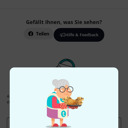
Gefällt Ihnen, was Sie sehen?
Teilen
Hilfe & Feedback
Thomann Newsletter
Abonniere den Thomann Newsletter und gewinne mit
etwas Glück einen von
50 Gutscheinen
über jeweils
50€
!
Inspirierende Beiträge
Deals
Thomann Insights
E-Mail-Adresse
*