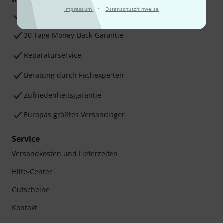
·
Impressum
Datenschutzhinweise
3 Jahre Thomann Garantie
30 Tage Money-Back-Garantie
Reparaturservice
Beratung durch Fachexperten
Zufriedenheitsgarantie
Europas größtes Versandlager
Service
Versandkosten und Lieferzeiten
Hilfe-Center
Gutscheine
Kontakt