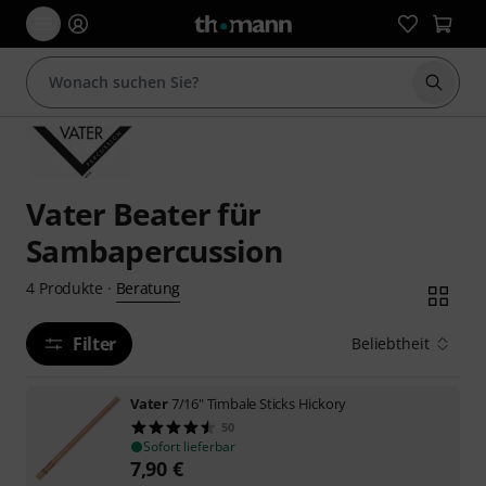
Suche 
Vater Beater für
Sambapercussion
Beratung
4
Produkte
·
Filter
Beliebtheit
Vater
7/16" Timbale Sticks Hickory
50
Sofort lieferbar
7,90
€