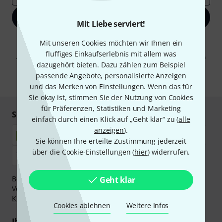
Jetzt anmelden
Mit Liebe serviert!
Mit Klick auf „Jetzt anmelden“ stimmen Sie dem Erhalt von E-Mail-
Mit unseren Cookies möchten wir Ihnen ein
Werbung und einer Messung des E-Mail-Nutzungsverhaltens zu. Die
fluffiges Einkaufserlebnis mit allem was
Abmeldung ist jederzeit möglich. Weitere Informationen finden Sie in
dazugehört bieten. Dazu zählen zum Beispiel
unseren
Datenschutzhinweisen
.
passende Angebote, personalisierte Anzeigen
* Pflichtfeld
und das Merken von Einstellungen. Wenn das für
Sie okay ist, stimmen Sie der Nutzung von Cookies
für Präferenzen, Statistiken und Marketing
Sicher einkaufen & bezahlen
einfach durch einen Klick auf „Geht klar“ zu (
alle
anzeigen
).
Sie können Ihre erteilte Zustimmung jederzeit
über die Cookie-Einstellungen (
hier
) widerrufen.
Bezahlen Sie vertraulich und sicher per Nachnahme,
Geht klar
Vorkasse, PayPal, Amazon Pay,
Klarna Sofort bezahlen
,
Klarna Ratenzahlung
oder Kreditkarte.
Cookies ablehnen
Weitere Infos
Ihre Vorteile