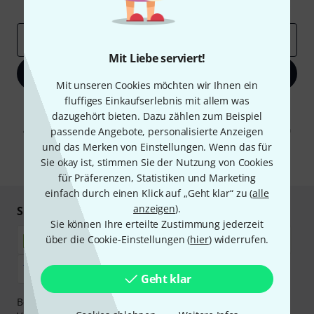
Inspirierende Beiträge
Deals
Thomann Insights
E-Mail-Adresse
*
Mit Liebe serviert!
Jetzt anmelden
Mit unseren Cookies möchten wir Ihnen ein
fluffiges Einkaufserlebnis mit allem was
Mit Klick auf „Jetzt anmelden“ stimmen Sie dem Erhalt von E-Mail-
dazugehört bieten. Dazu zählen zum Beispiel
Werbung und einer Messung des E-Mail-Nutzungsverhaltens zu. Die
Abmeldung ist jederzeit möglich. Weitere Informationen finden Sie in
passende Angebote, personalisierte Anzeigen
unseren
Datenschutzhinweisen
.
und das Merken von Einstellungen. Wenn das für
Sie okay ist, stimmen Sie der Nutzung von Cookies
* Pflichtfeld
für Präferenzen, Statistiken und Marketing
einfach durch einen Klick auf „Geht klar“ zu (
alle
anzeigen
).
Sicher einkaufen & bezahlen
Sie können Ihre erteilte Zustimmung jederzeit
über die Cookie-Einstellungen (
hier
) widerrufen.
Geht klar
Bezahlen Sie vertraulich und sicher per Nachnahme,