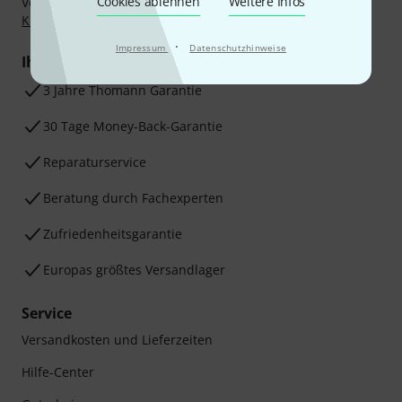
Cookies ablehnen
Weitere Infos
Vorkasse, PayPal, Amazon Pay,
Klarna Sofort bezahlen
,
Klarna Ratenzahlung
oder Kreditkarte.
·
Impressum
Datenschutzhinweise
Ihre Vorteile
3 Jahre Thomann Garantie
30 Tage Money-Back-Garantie
Reparaturservice
Beratung durch Fachexperten
Zufriedenheitsgarantie
Europas größtes Versandlager
Service
Versandkosten und Lieferzeiten
Hilfe-Center