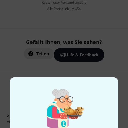
Kostenloser Versand ab 29 €
Alle Preise inkl. MwSt.
Gefällt Ihnen, was Sie sehen?
Teilen
Hilfe & Feedback
Thomann Newsletter
Abonniere den Thomann Newsletter und gewinne mit
etwas Glück einen von
50 Gutscheinen
über jeweils
50€
!