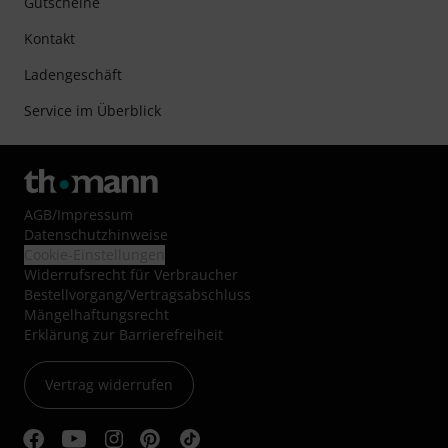
Gutscheine
Kontakt
Ladengeschäft
Service im Überblick
AGB
/
Impressum
Datenschutzhinweise
Cookie-Einstellungen
Widerrufsrecht für Verbraucher
Bestellvorgang/Vertragsabschluss
Mängelhaftungsrecht
Erklärung zur Barrierefreiheit
Vertrag widerrufen