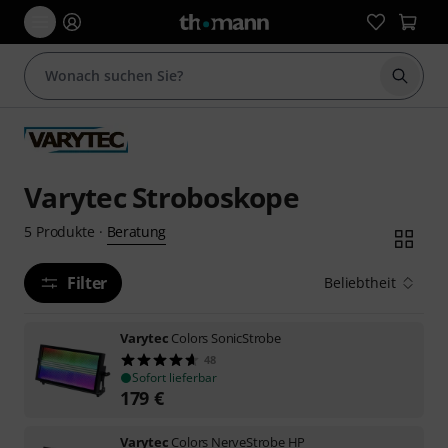
Suche 
Varytec Stroboskope
Beratung
5
Produkte
·
Filter
Beliebtheit
Varytec
Colors SonicStrobe
48
Sofort lieferbar
179
€
Varytec
Colors NerveStrobe HP