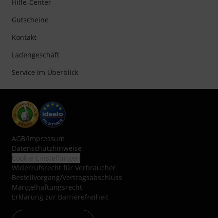
Hilfe-Center
Gutscheine
Kontakt
Ladengeschäft
Service im Überblick
AGB
/
Impressum
Datenschutzhinweise
Cookie-Einstellungen
Widerrufsrecht für Verbraucher
Bestellvorgang/Vertragsabschluss
Mängelhaftungsrecht
Erklärung zur Barrierefreiheit