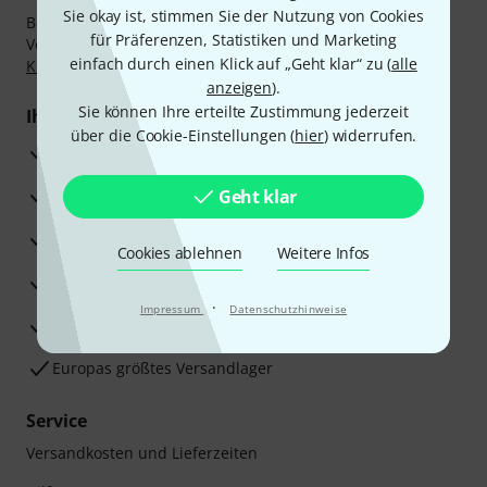
Sie okay ist, stimmen Sie der Nutzung von Cookies
Bezahlen Sie vertraulich und sicher per Nachnahme,
für Präferenzen, Statistiken und Marketing
Vorkasse, PayPal, Amazon Pay,
Klarna Sofort bezahlen
,
einfach durch einen Klick auf „Geht klar“ zu (
alle
Klarna Ratenzahlung
oder Kreditkarte.
anzeigen
).
Sie können Ihre erteilte Zustimmung jederzeit
Ihre Vorteile
über die Cookie-Einstellungen (
hier
) widerrufen.
3 Jahre Thomann Garantie
30 Tage Money-Back-Garantie
Geht klar
Reparaturservice
Cookies ablehnen
Weitere Infos
Beratung durch Fachexperten
·
Impressum
Datenschutzhinweise
Zufriedenheitsgarantie
Europas größtes Versandlager
Service
Versandkosten und Lieferzeiten