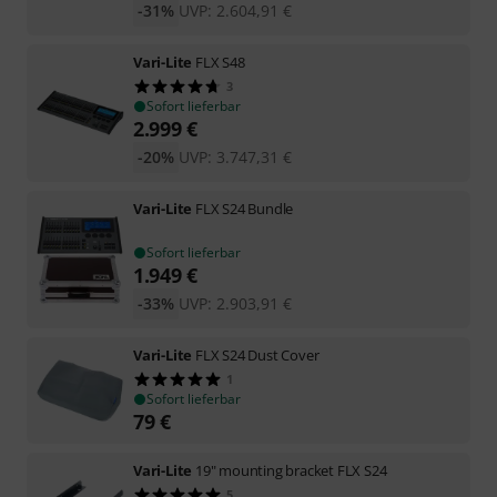
-31%
UVP:
2.604,91
€
Vari-Lite
FLX S48
3
Sofort lieferbar
2.999
€
-20%
UVP:
3.747,31
€
Vari-Lite
FLX S24 Bundle
Sofort lieferbar
1.949
€
-33%
UVP:
2.903,91
€
Vari-Lite
FLX S24 Dust Cover
1
Sofort lieferbar
79
€
Vari-Lite
19" mounting bracket FLX S24
5