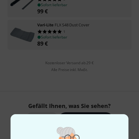
Sofort lieferbar
99
€
Vari-Lite
FLX S48 Dust Cover
1
Sofort lieferbar
89
€
Kostenloser Versand ab 29 €
Alle Preise inkl. MwSt.
Gefällt Ihnen, was Sie sehen?
Teilen
Hilfe & Feedback