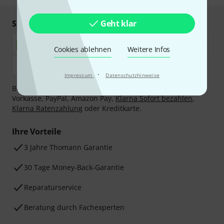
Sicher einkaufen & bezahlen
Geht klar
Cookies ablehnen
Weitere Infos
·
Impressum
Datenschutzhinweise
Bezahlen Sie vertraulich und sicher per Nachnahme,
Vorkasse, PayPal, Amazon Pay,
Klarna Sofort bezahlen
,
Klarna Ratenzahlung
oder Kreditkarte.
Ihre Vorteile
3 Jahre Thomann Garantie
30 Tage Money-Back-Garantie
Reparaturservice
Beratung durch Fachexperten