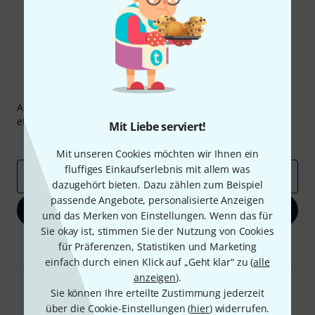
Thomann Newsletter
Abonniere den Thomann Newsletter und gewinne mit
etwas Glück einen von
50 Gutscheinen
über jeweils
50€
!
Mit Liebe serviert!
Inspirierende Beiträge
Deals
Thomann Insights
Mit unseren Cookies möchten wir Ihnen ein
fluffiges Einkaufserlebnis mit allem was
E-Mail-Adresse
*
dazugehört bieten. Dazu zählen zum Beispiel
passende Angebote, personalisierte Anzeigen
Jetzt anmelden
und das Merken von Einstellungen. Wenn das für
Sie okay ist, stimmen Sie der Nutzung von Cookies
Mit Klick auf „Jetzt anmelden“ stimmen Sie dem Erhalt von E-Mail-
für Präferenzen, Statistiken und Marketing
Werbung und einer Messung des E-Mail-Nutzungsverhaltens zu. Die
einfach durch einen Klick auf „Geht klar“ zu (
alle
Abmeldung ist jederzeit möglich. Weitere Informationen finden Sie in
anzeigen
).
unseren
Datenschutzhinweisen
.
Sie können Ihre erteilte Zustimmung jederzeit
* Pflichtfeld
über die Cookie-Einstellungen (
hier
) widerrufen.