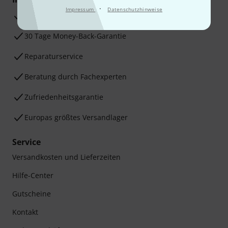
·
Impressum
Datenschutzhinweise
3 Jahre Thomann Garantie
30 Tage Money-Back-Garantie
Reparaturservice
Beratung durch Fachexperten
Zufriedenheitsgarantie
Europas größtes Versandlager
Service
Versandkosten und Lieferzeiten
Hilfe-Center
Gutscheine
Kontakt