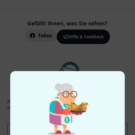
Gefällt Ihnen, was Sie sehen?
Teilen
Hilfe & Feedback
Thomann Newsletter
Abonniere den Thomann Newsletter und gewinne mit
etwas Glück einen von
50 Gutscheinen
über jeweils
50€
!
Inspirierende Beiträge
Deals
Thomann Insights
E-Mail-Adresse
*