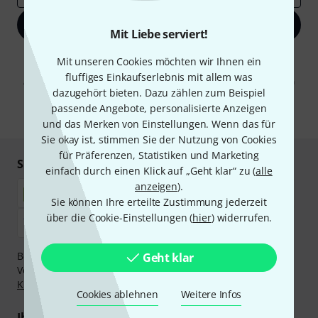
Jetzt anmelden
Mit Liebe serviert!
Mit Klick auf „Jetzt anmelden“ stimmen Sie dem Erhalt von E-Mail-
Mit unseren Cookies möchten wir Ihnen ein
Werbung und einer Messung des E-Mail-Nutzungsverhaltens zu. Die
fluffiges Einkaufserlebnis mit allem was
Abmeldung ist jederzeit möglich. Weitere Informationen finden Sie in
dazugehört bieten. Dazu zählen zum Beispiel
unseren
Datenschutzhinweisen
.
passende Angebote, personalisierte Anzeigen
* Pflichtfeld
und das Merken von Einstellungen. Wenn das für
Sie okay ist, stimmen Sie der Nutzung von Cookies
für Präferenzen, Statistiken und Marketing
Sicher einkaufen & bezahlen
einfach durch einen Klick auf „Geht klar“ zu (
alle
anzeigen
).
Sie können Ihre erteilte Zustimmung jederzeit
über die Cookie-Einstellungen (
hier
) widerrufen.
Bezahlen Sie vertraulich und sicher per Nachnahme,
Geht klar
Vorkasse, PayPal, Amazon Pay,
Klarna Sofort bezahlen
,
Klarna Ratenzahlung
oder Kreditkarte.
Cookies ablehnen
Weitere Infos
Ihre Vorteile