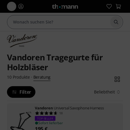
Suche 
Vandoren Tragegurte für
Holzbläser
Beratung
10
Produkte
·
Filter
Beliebtheit
Vandoren
Universal Saxophone Harness
18
TOP-SELLER
Sofort lieferbar
195
€