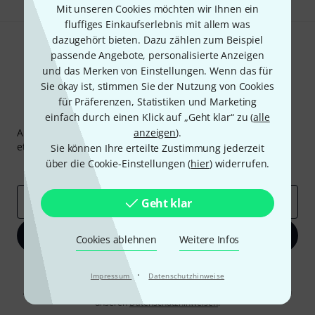
Mit unseren Cookies möchten wir Ihnen ein
fluffiges Einkaufserlebnis mit allem was
dazugehört bieten. Dazu zählen zum Beispiel
passende Angebote, personalisierte Anzeigen
und das Merken von Einstellungen. Wenn das für
Sie okay ist, stimmen Sie der Nutzung von Cookies
für Präferenzen, Statistiken und Marketing
Thomann Newsletter
einfach durch einen Klick auf „Geht klar“ zu (
alle
Abonniere den Thomann Newsletter und gewinne mit
anzeigen
).
etwas Glück einen von
50 Gutscheinen
über jeweils
50€
!
Sie können Ihre erteilte Zustimmung jederzeit
über die Cookie-Einstellungen (
hier
) widerrufen.
Inspirierende Beiträge
Deals
Thomann Insights
E-Mail-Adresse
*
Geht klar
Jetzt anmelden
Cookies ablehnen
Weitere Infos
Mit Klick auf „Jetzt anmelden“ stimmen Sie dem Erhalt von E-Mail-
·
Impressum
Datenschutzhinweise
Werbung und einer Messung des E-Mail-Nutzungsverhaltens zu. Die
Abmeldung ist jederzeit möglich. Weitere Informationen finden Sie in
unseren
Datenschutzhinweisen
.