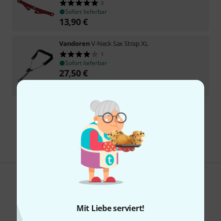
3
Sofort lieferbar
13,90
€
Vandoren
V-Neck Sax Strap XL
1
Sofort lieferbar
27,50
€
-19%
UVP:
34,10
€
Kostenloser Versand ab 29 €
Alle Preise inkl. MwSt.
Gefällt Ihnen, was Sie sehen?
Teilen
Mit Liebe serviert!
Hilfe & Feedback