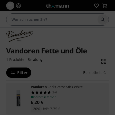
Suche 
Vandoren Fette und Öle
Beratung
1
Produkte
·
Filter
Beliebtheit
Vandoren
Cork Grease Stick White
346
Sofort lieferbar
6,20
€
-20%
UVP:
7,75
€