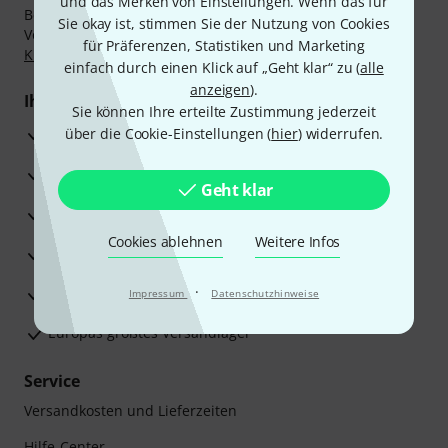
und das Merken von Einstellungen. Wenn das für
Bezahlen Sie vertraulich und sicher per Nachnahme,
Sie okay ist, stimmen Sie der Nutzung von Cookies
Vorkasse, PayPal, Amazon Pay,
Klarna Sofort bezahlen
,
für Präferenzen, Statistiken und Marketing
Klarna Ratenzahlung
oder Kreditkarte.
einfach durch einen Klick auf „Geht klar“ zu (
alle
anzeigen
).
Ihre Vorteile
Sie können Ihre erteilte Zustimmung jederzeit
3 Jahre Thomann Garantie
über die Cookie-Einstellungen (
hier
) widerrufen.
30 Tage Money-Back-Garantie
Geht klar
Reparaturservice
Cookies ablehnen
Weitere Infos
Beratung durch Fachexperten
·
Zufriedenheitsgarantie
Impressum
Datenschutzhinweise
Europas größtes Versandlager
Service
Versandkosten und Lieferzeiten
Hilfe-Center