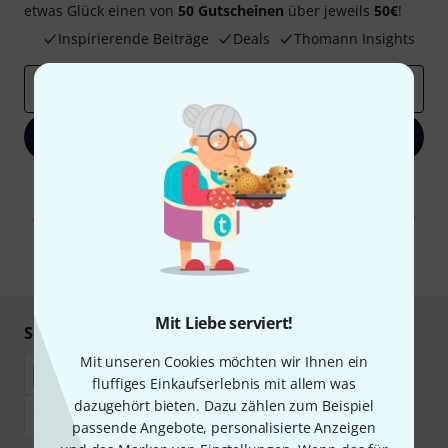
etwas Glück einen von
50 Gutscheinen
über jeweils
50€
!
Inspirierende Beiträge
Deals
Thomann Insights
E-Mail-Adresse
*
Jetzt anmelden
Mit Klick auf „Jetzt anmelden“ stimmen Sie dem Erhalt von E-Mail-
Werbung und einer Messung des E-Mail-Nutzungsverhaltens zu. Die
Abmeldung ist jederzeit möglich. Weitere Informationen finden Sie in
unseren
Datenschutzhinweisen
.
* Pflichtfeld
Mit Liebe serviert!
Sicher einkaufen & bezahlen
Mit unseren Cookies möchten wir Ihnen ein
fluffiges Einkaufserlebnis mit allem was
dazugehört bieten. Dazu zählen zum Beispiel
passende Angebote, personalisierte Anzeigen