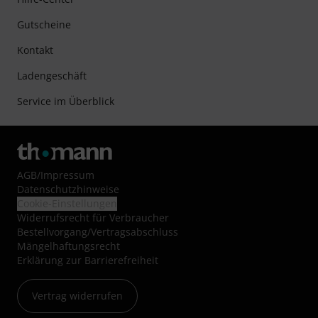
Gutscheine
Kontakt
Ladengeschäft
Service im Überblick
AGB
/
Impressum
Datenschutzhinweise
Cookie-Einstellungen
Widerrufsrecht für Verbraucher
Bestellvorgang/Vertragsabschluss
Mängelhaftungsrecht
Erklärung zur Barrierefreiheit
Vertrag widerrufen