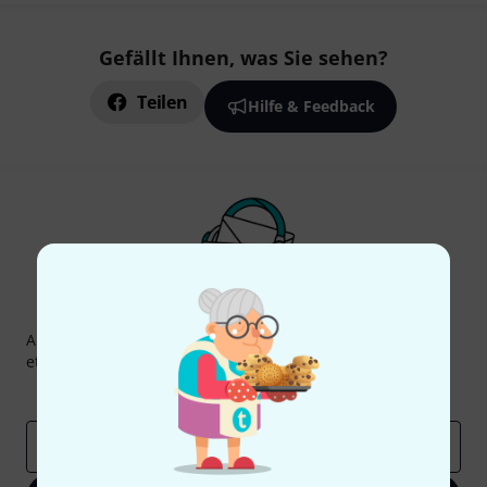
Gefällt Ihnen, was Sie sehen?
Teilen
Hilfe & Feedback
Thomann Newsletter
Abonniere den Thomann Newsletter und gewinne mit
etwas Glück einen von
50 Gutscheinen
über jeweils
50€
!
Inspirierende Beiträge
Deals
Thomann Insights
E-Mail-Adresse
*