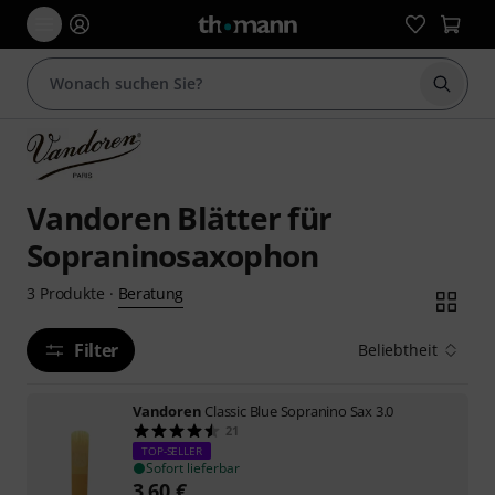
Suche 
Vandoren Blätter für
Sopraninosaxophon
Beratung
3
Produkte
·
Filter
Beliebtheit
Vandoren
Classic Blue Sopranino Sax 3.0
21
TOP-SELLER
Sofort lieferbar
3,60
€