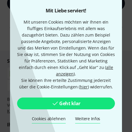
Jetzt anmelden
Mit Liebe serviert!
Mit Klick auf „Jetzt anmelden“ stimmen Sie dem Erhalt von E-Mail-
Mit unseren Cookies möchten wir Ihnen ein
Werbung und einer Messung des E-Mail-Nutzungsverhaltens zu. Die
Abmeldung ist jederzeit möglich. Weitere Informationen finden Sie in
fluffiges Einkaufserlebnis mit allem was
unseren
Datenschutzhinweisen
.
dazugehört bieten. Dazu zählen zum Beispiel
* Pflichtfeld
passende Angebote, personalisierte Anzeigen
und das Merken von Einstellungen. Wenn das für
Sie okay ist, stimmen Sie der Nutzung von Cookies
Sicher einkaufen & bezahlen
für Präferenzen, Statistiken und Marketing
einfach durch einen Klick auf „Geht klar“ zu (
alle
anzeigen
).
Sie können Ihre erteilte Zustimmung jederzeit
über die Cookie-Einstellungen (
hier
) widerrufen.
Bezahlen Sie vertraulich und sicher per Nachnahme,
Geht klar
Vorkasse, PayPal, Amazon Pay,
Klarna Sofort bezahlen
,
Klarna Ratenzahlung
oder Kreditkarte.
Cookies ablehnen
Weitere Infos
Ihre Vorteile