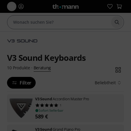
Suche 
V3 Sound Keyboards
Beratung
10
Produkte
·
Filter
Beliebtheit
V3 Sound
Accordion Master Pro
1
Sofort lieferbar
589
€
V3 Sound
Grand Piano Pro