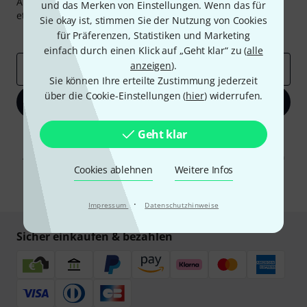
Abonniere den Thomann Newsletter und gewinne mit
und das Merken von Einstellungen. Wenn das für
etwas Glück einen von
50 Gutscheinen
über jeweils
50€
!
Sie okay ist, stimmen Sie der Nutzung von Cookies
Inspirierende Beiträge
Deals
Thomann Insights
für Präferenzen, Statistiken und Marketing
einfach durch einen Klick auf „Geht klar“ zu (
alle
anzeigen
).
E-Mail-Adresse
*
Sie können Ihre erteilte Zustimmung jederzeit
über die Cookie-Einstellungen (
hier
) widerrufen.
Jetzt anmelden
Geht klar
Mit Klick auf „Jetzt anmelden“ stimmen Sie dem Erhalt von E-Mail-
Werbung und einer Messung des E-Mail-Nutzungsverhaltens zu. Die
Abmeldung ist jederzeit möglich. Weitere Informationen finden Sie in
unseren
Datenschutzhinweisen
.
Cookies ablehnen
Weitere Infos
* Pflichtfeld
·
Impressum
Datenschutzhinweise
Sicher einkaufen & bezahlen