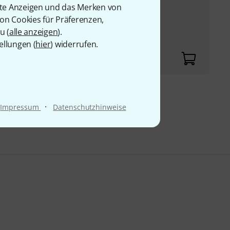
rte Anzeigen und das Merken von
von Cookies für Präferenzen,
u (
alle anzeigen
).
erstellung für eine
ellungen (
hier
) widerrufen.
9 €
·
Impressum
Datenschutzhinweise