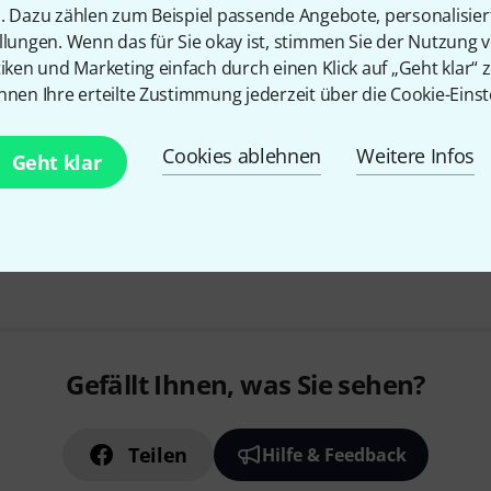
n. Dazu zählen zum Beispiel passende Angebote, personalisie
mit verkürztem Kopfband
llungen. Wenn das für Sie okay ist, stimmen Sie der Nutzung 
optimaler Schutz bis zu 108 dB
tiken und Marketing einfach durch einen Klick auf „Geht klar“ z
einfach einzustellende Längenv
nnen Ihre erteilte Zustimmung jederzeit über die Cookie-Einst
ideale Trageposition
Sofort lieferbar
Cookies ablehnen
Weitere Infos
Geht klar
Kostenloser Versand ab 2
Alle Preise inkl. MwSt.
Gefällt Ihnen, was Sie sehen?
Teilen
Hilfe & Feedback