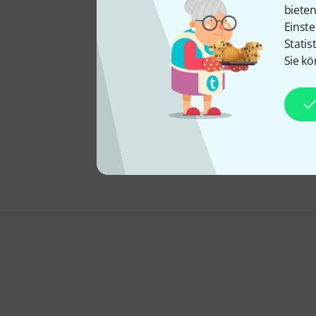
biete
Einste
Statis
Sie kö