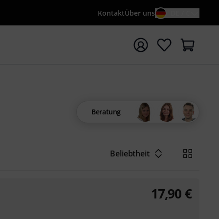
Kontakt
Über uns
DE / €
e mit Suchwort {searchTerm} starten
Beratung
Beliebtheit
17,90
€