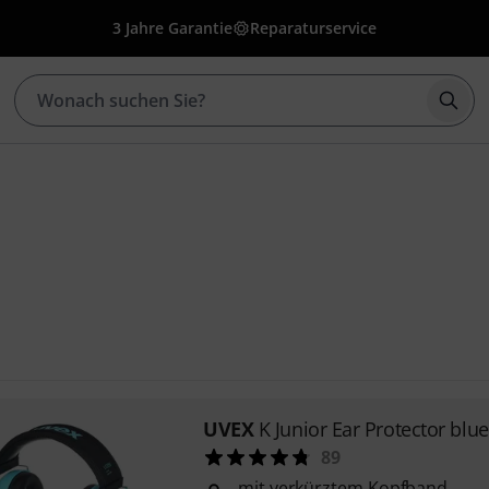
3 Jahre Garantie
Reparaturservice
Such
UVEX
K Junior Ear Protector blue
89
mit verkürztem Kopfband