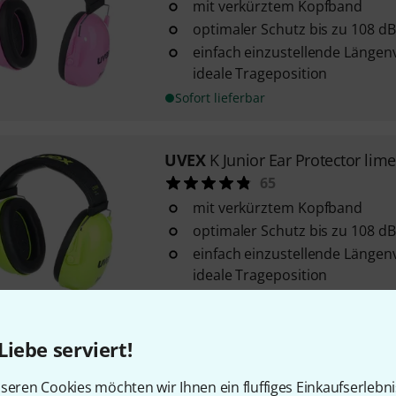
mit verkürztem Kopfband
optimaler Schutz bis zu 108 dB
einfach einzustellende Längenv
ideale Trageposition
Sofort lieferbar
UVEX
K Junior Ear Protector lime
65
mit verkürztem Kopfband
optimaler Schutz bis zu 108 dB
einfach einzustellende Längenv
ideale Trageposition
Sofort lieferbar
Liebe serviert!
UVEX
K Junior Ear Protector
251
seren Cookies möchten wir Ihnen ein fluffiges Einkaufserlebn