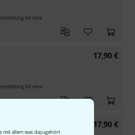
erstellung für eine
17,90
€
erstellung für eine
17,90
€
is mit allem was dazugehört