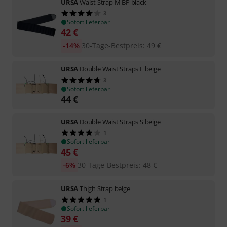
URSA
Waist Strap M BP black
3
Sofort lieferbar
42
€
-14%
30-Tage-Bestpreis
:
49
€
URSA
Double Waist Straps L beige
3
Sofort lieferbar
44
€
URSA
Double Waist Straps S beige
1
Sofort lieferbar
45
€
-6%
30-Tage-Bestpreis
:
48
€
URSA
Thigh Strap beige
1
Sofort lieferbar
39
€