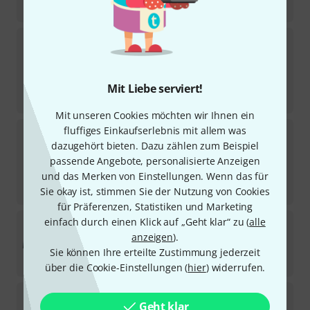
-6%
30-Tage-Bestpreis
:
15,90
€
URSA
Fur Circles
1
Sofort lieferbar
13,40
€
Mit Liebe serviert!
-16%
30-Tage-Bestpreis
:
15,90
€
Mit unseren Cookies möchten wir Ihnen ein
URSA
Soft Strips black
fluffiges Einkaufserlebnis mit allem was
dazugehört bieten. Dazu zählen zum Beispiel
Sofort lieferbar
passende Angebote, personalisierte Anzeigen
14,40
€
und das Merken von Einstellungen. Wenn das für
-9%
30-Tage-Bestpreis
:
15,90
€
Sie okay ist, stimmen Sie der Nutzung von Cookies
für Präferenzen, Statistiken und Marketing
URSA
Waist Strap L BP black
einfach durch einen Klick auf „Geht klar“ zu (
alle
anzeigen
).
3
Sofort lieferbar
Sie können Ihre erteilte Zustimmung jederzeit
42
€
über die Cookie-Einstellungen (
hier
) widerrufen.
URSA
Pouch small beige
Geht klar
3