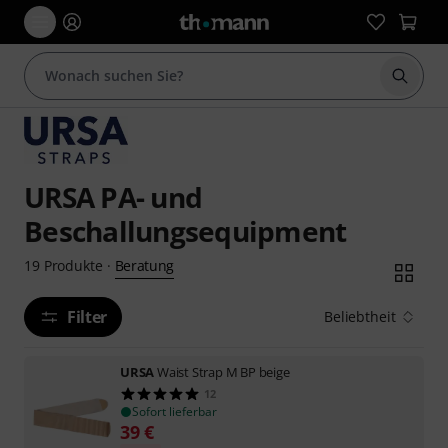
Suche 
URSA PA- und
Beschallungsequipment
Beratung
19
Produkte
·
Filter
Beliebtheit
URSA
Waist Strap M BP beige
12
Sofort lieferbar
39
€