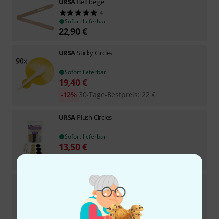
URSA
Belt beige
4
Sofort lieferbar
22,90
€
URSA
Sticky Circles
Sofort lieferbar
19,40
€
-12%
30-Tage-Bestpreis
:
22
€
URSA
Plush Circles
Sofort lieferbar
13,50
€
-15%
30-Tage-Bestpreis
:
15,90
€
URSA
Soft Strips beige
Sofort lieferbar
14,90
€