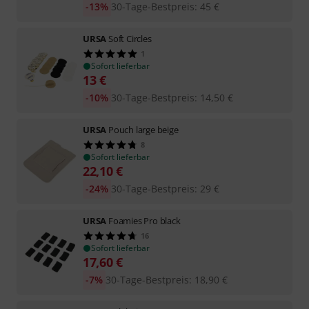
-13%
30-Tage-Bestpreis
:
45
€
URSA
Soft Circles
1
Sofort lieferbar
13
€
-10%
30-Tage-Bestpreis
:
14,50
€
URSA
Pouch large beige
8
Sofort lieferbar
22,10
€
-24%
30-Tage-Bestpreis
:
29
€
URSA
Foamies Pro black
16
Sofort lieferbar
17,60
€
-7%
30-Tage-Bestpreis
:
18,90
€