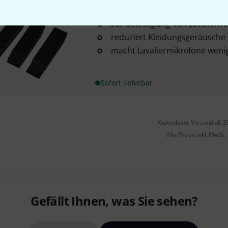
URSA
Soft Strips black
zur Befestigung von Lavalierm
reduziert Kleidungsgeräusche
macht Lavaliermikrofone wenig
Sofort lieferbar
Kostenloser Versand ab 2
Alle Preise inkl. MwSt.
Gefällt Ihnen, was Sie sehen?