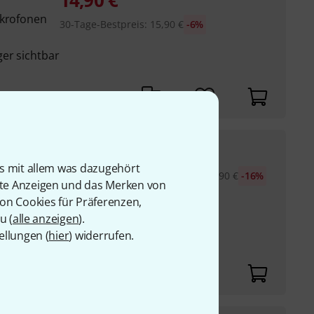
14,90
€
ikrofonen
30-Tage-Bestpreis
:
15,90
€
-6%
er sichtbar
13,40
€
is mit allem was dazugehört
30-Tage-Bestpreis
:
15,90
€
-16%
rte Anzeigen und das Merken von
one
von Cookies für Präferenzen,
eckungen (3x schwarz,
u (
alle anzeigen
).
ellungen (
hier
) widerrufen.
r Befestigung eines