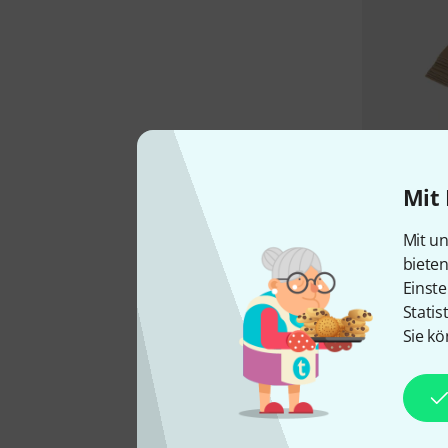
Mit 
Mit un
biete
Einste
Statis
Sie kö