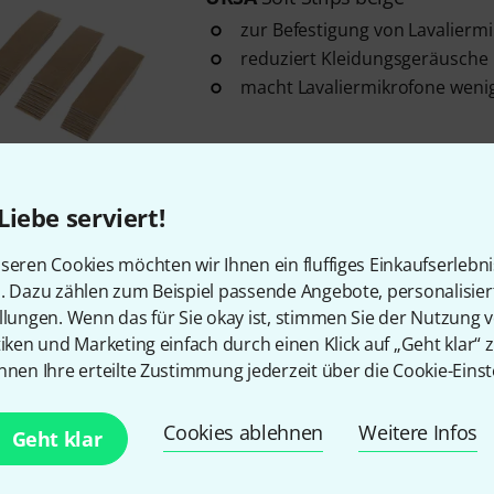
zur Befestigung von Lavalierm
reduziert Kleidungsgeräusche
macht Lavaliermikrofone wenig
Sofort lieferbar
Liebe serviert!
URSA
Fur Circles
1
seren Cookies möchten wir Ihnen ein fluffiges Einkaufserlebn
n. Dazu zählen zum Beispiel passende Angebote, personalisie
Camouflage für Lavaliermikrof
llungen. Wenn das für Sie okay ist, stimmen Sie der Nutzung 
9 farbige Lavaliermikrofonabd
tiken und Marketing einfach durch einen Klick auf „Geht klar“ z
3x weiß, 3x braun)
nnen Ihre erteilte Zustimmung jederzeit über die Cookie-Einst
30x Befestigungsklebekreise zu
Lavaliemikrofons
Cookies ablehnen
Weitere Infos
Sofort lieferbar
Geht klar