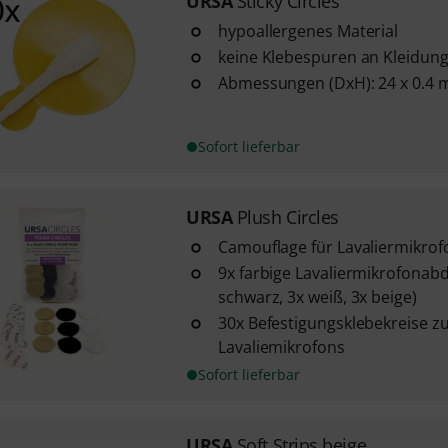
URSA
Sticky Circles
hypoallergenes Material
keine Klebespuren an Kleidun
Abmessungen (DxH): 24 x 0.4
Sofort lieferbar
URSA
Plush Circles
Camouflage für Lavaliermikrof
9x farbige Lavaliermikrofonab
schwarz, 3x weiß, 3x beige)
30x Befestigungsklebekreise zu
Lavaliemikrofons
Sofort lieferbar
URSA
Soft Strips beige