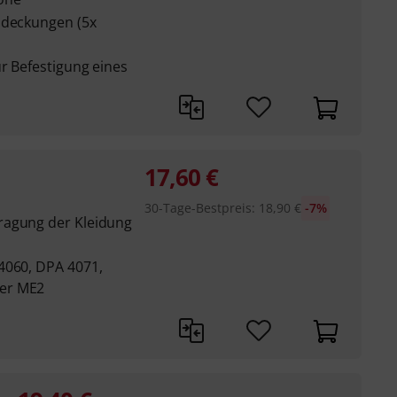
bdeckungen (5x
r Befestigung eines
17,60
€
30-Tage-Bestpreis
:
18,90
€
-7%
ragung der Kleidung
4060, DPA 4071,
er ME2