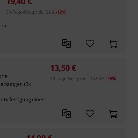
19,40
€
30-Tage-Bestpreis
:
22
€
-12%
g
 mm
13,50
€
one
30-Tage-Bestpreis
:
15,90
€
-15%
deckungen (3x
r Befestigung eines