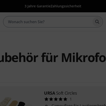
3 Jahre Garantie
Zahlungssicherheit
Such
ubehör für Mikrof
URSA
Soft Circles
1
Camouflage für Lavaliermikrof