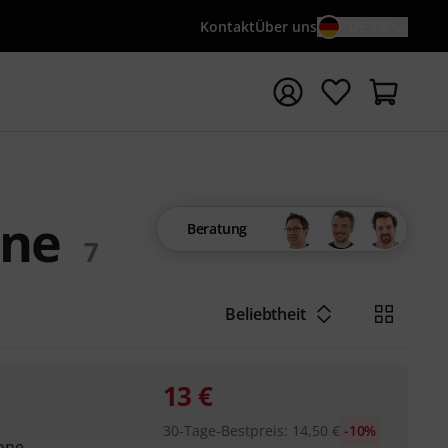
Kontakt
Über uns
DE / €
e mit Suchwort {searchTerm} starten
one
Beratung
7
Beliebtheit
13
€
30-Tage-Bestpreis
:
14,50
€
-10%
one