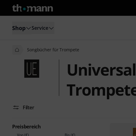
Shop
Service
Songbücher für Trompete
Universal
Trompet
Filter
Preisbereich
Von (€)
Bis (€)