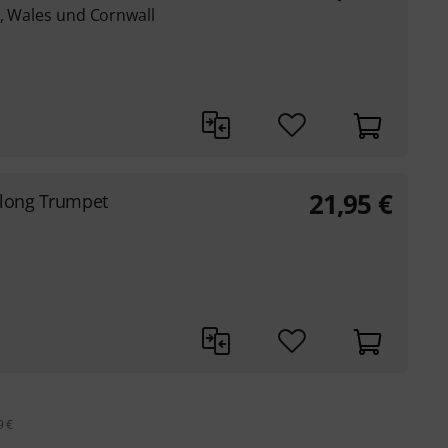
d, Wales und Cornwall
21,95
€
Along Trumpet
9 €