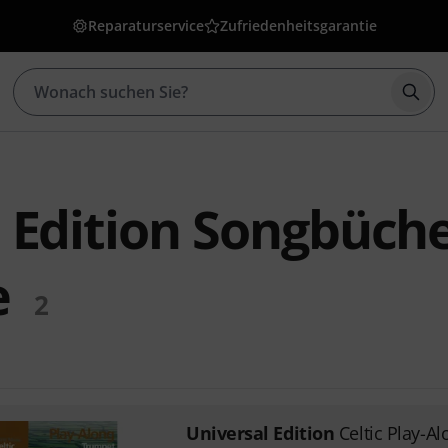
Reparaturservice
Zufriedenheitsgarantie
Such
 Edition Songbüche
e
2
Universal Edition
Celtic Play-A