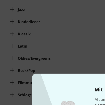
Jazz
Kinderlieder
Klassik
Latin
Oldies/Evergreens
Rock/Pop
Filmmusik/Musical
Mit 
Schlager/Volksmusik
Mit un
biete