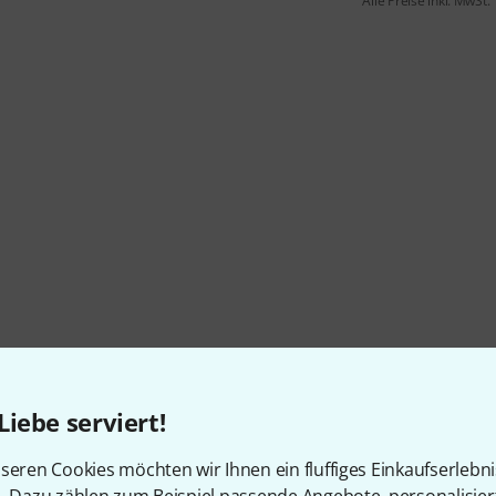
Alle Preise inkl. MwSt.
Liebe serviert!
seren Cookies möchten wir Ihnen ein fluffiges Einkaufserlebn
n. Dazu zählen zum Beispiel passende Angebote, personalisie