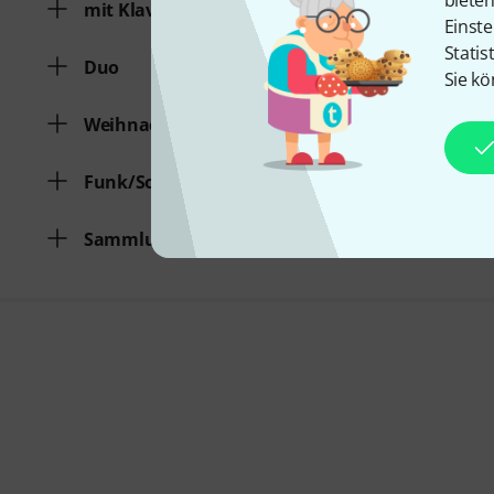
mit Klavierbegleitung
Einste
Statis
Duo
Sie kö
Weihnachtslieder
Funk/Soul
Sammlung verschiedener Genres