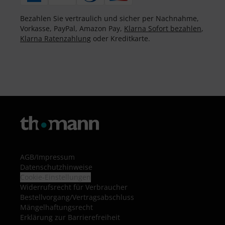
Bezahlen Sie vertraulich und sicher per Nachnahme,
Vorkasse, PayPal, Amazon Pay,
Klarna Sofort bezahlen
,
Klarna Ratenzahlung
oder Kreditkarte.
AGB
/
Impressum
Datenschutzhinweise
Cookie-Einstellungen
Widerrufsrecht für Verbraucher
Bestellvorgang/Vertragsabschluss
Mängelhaftungsrecht
Erklärung zur Barrierefreiheit