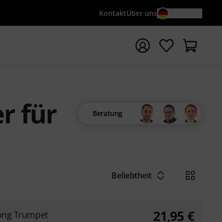
Kontakt
Über uns
DE / €
e mit Suchwort {searchTerm} starten
r für
Beratung
Beliebtheit
21,95
€
long Trumpet