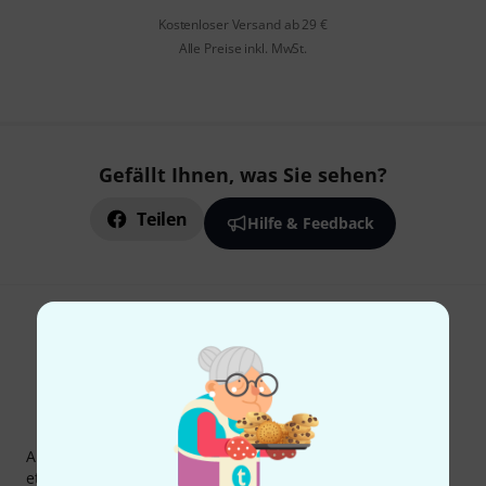
Kostenloser Versand ab 29 €
Alle Preise inkl. MwSt.
Gefällt Ihnen, was Sie sehen?
Teilen
Hilfe & Feedback
Thomann Newsletter
Abonniere den Thomann Newsletter und gewinne mit
etwas Glück einen von
50 Gutscheinen
über jeweils
50€
!