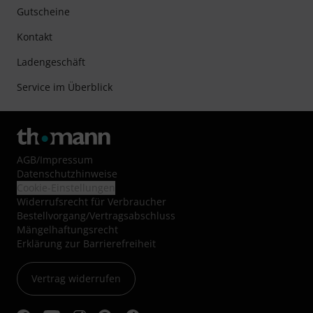
Gutscheine
Kontakt
Ladengeschäft
Service im Überblick
AGB
/
Impressum
Datenschutzhinweise
Cookie-Einstellungen
Widerrufsrecht für Verbraucher
Bestellvorgang/Vertragsabschluss
Mängelhaftungsrecht
Erklärung zur Barrierefreiheit
Vertrag widerrufen