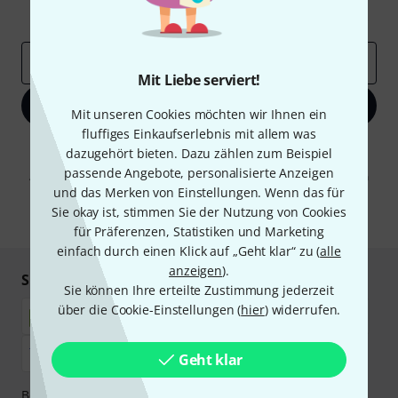
Inspirierende Beiträge
Deals
Thomann Insights
E-Mail-Adresse
*
Mit Liebe serviert!
Jetzt anmelden
Mit unseren Cookies möchten wir Ihnen ein
fluffiges Einkaufserlebnis mit allem was
Mit Klick auf „Jetzt anmelden“ stimmen Sie dem Erhalt von E-Mail-
dazugehört bieten. Dazu zählen zum Beispiel
Werbung und einer Messung des E-Mail-Nutzungsverhaltens zu. Die
passende Angebote, personalisierte Anzeigen
Abmeldung ist jederzeit möglich. Weitere Informationen finden Sie in
unseren
Datenschutzhinweisen
.
und das Merken von Einstellungen. Wenn das für
Sie okay ist, stimmen Sie der Nutzung von Cookies
* Pflichtfeld
für Präferenzen, Statistiken und Marketing
einfach durch einen Klick auf „Geht klar“ zu (
alle
anzeigen
).
Sicher einkaufen & bezahlen
Sie können Ihre erteilte Zustimmung jederzeit
über die Cookie-Einstellungen (
hier
) widerrufen.
Geht klar
Bezahlen Sie vertraulich und sicher per Nachnahme,