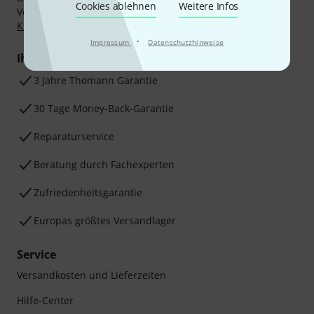
Cookies ablehnen
Weitere Infos
Vorkasse, PayPal, Amazon Pay,
Klarna Sofort bezahlen
,
Klarna Ratenzahlung
oder Kreditkarte.
·
Impressum
Datenschutzhinweise
Ihre Vorteile
3 Jahre Thomann Garantie
30 Tage Money-Back-Garantie
Reparaturservice
Beratung durch Fachexperten
Zufriedenheitsgarantie
Europas größtes Versandlager
Service
Versandkosten und Lieferzeiten
Hilfe-Center