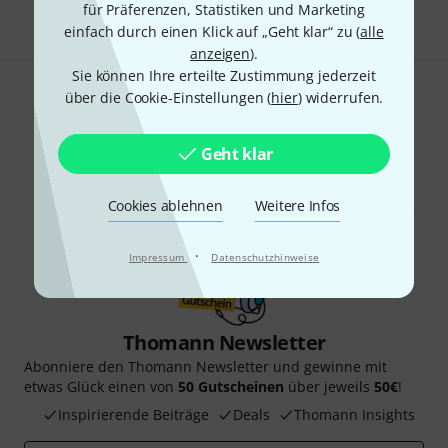
für Präferenzen, Statistiken und Marketing
einfach durch einen Klick auf „Geht klar“ zu (
alle
anzeigen
).
Sie können Ihre erteilte Zustimmung jederzeit
über die Cookie-Einstellungen (
hier
) widerrufen.
Gefällt Ihnen, was Sie sehen?
Teilen
Hilfe & Feedback
Geht klar
Cookies ablehnen
Weitere Infos
·
Impressum
Datenschutzhinweise
Thomann Newsletter
Abonniere den Thomann Newsletter und gewinne mit
etwas Glück einen von
50 Gutscheinen
über jeweils
50€
!
Inspirierende Beiträge
Deals
Thomann Insights