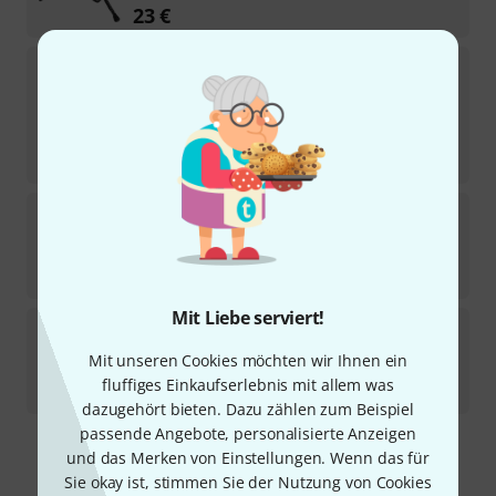
23
€
Ultimate
AX-48 Pro B B-Stock
1
Sofort lieferbar
195
€
-8%
30-Tage-Bestpreis
:
211
€
Ultimate
Ulti-Boom Pro TB
18
Sofort lieferbar
33
€
Mit Liebe serviert!
Ultimate
TS 90 B B-Stock
Mit unseren Cookies möchten wir Ihnen ein
Sofort lieferbar
fluffiges Einkaufserlebnis mit allem was
86
€
dazugehört bieten. Dazu zählen zum Beispiel
passende Angebote, personalisierte Anzeigen
und das Merken von Einstellungen. Wenn das für
Kostenloser Versand ab 29 €
Sie okay ist, stimmen Sie der Nutzung von Cookies
Alle Preise inkl. MwSt.