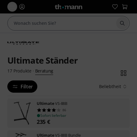
Suche 
Ultimate Ständer
Beratung
17
Produkte
·
Filter
Beliebtheit
Ultimate
VS-88B
86
Sofort lieferbar
235
€
Ultimate
VS-88B Bundle