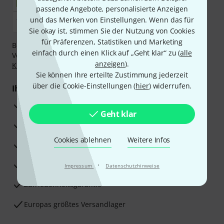
passende Angebote, personalisierte Anzeigen
und das Merken von Einstellungen. Wenn das für
Sie okay ist, stimmen Sie der Nutzung von Cookies
für Präferenzen, Statistiken und Marketing
Bezahlen Sie vertraulich und sicher per Nachnahme,
einfach durch einen Klick auf „Geht klar“ zu (
alle
Vorkasse, PayPal, Amazon Pay,
Klarna Sofort bezahlen
,
anzeigen
).
Klarna Ratenzahlung
oder Kreditkarte.
Sie können Ihre erteilte Zustimmung jederzeit
über die Cookie-Einstellungen (
hier
) widerrufen.
Ihre Vorteile
3 Jahre Thomann Garantie
Geht klar
30 Tage Money-Back-Garantie
Cookies ablehnen
Weitere Infos
Reparaturservice
Beratung durch Fachexperten
·
Impressum
Datenschutzhinweise
Zufriedenheitsgarantie
Europas größtes Versandlager