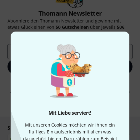
Thomann Newsletter
Abonniere den Thomann Newsletter und gewinne mit
etwas Glück einen von
50 Gutscheinen
über jeweils
50€
!
Inspirierende Beiträge
Deals
Thomann Insights
E-Mail-Adresse
*
Jetzt anmelden
Mit Klick auf „Jetzt anmelden“ stimmen Sie dem Erhalt von E-Mail-
Werbung und einer Messung des E-Mail-Nutzungsverhaltens zu. Die
Abmeldung ist jederzeit möglich. Weitere Informationen finden Sie in
unseren
Datenschutzhinweisen
.
* Pflichtfeld
Mit Liebe serviert!
Mit unseren Cookies möchten wir Ihnen ein
Sicher einkaufen & bezahlen
fluffiges Einkaufserlebnis mit allem was
dazugehört bieten. Dazu zählen zum Beispiel