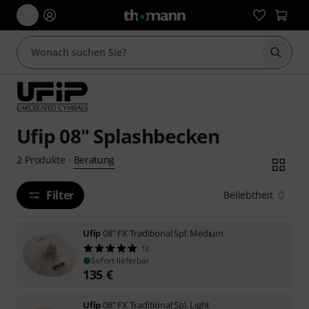
Suche 
Ufip 08" Splashbecken
Beratung
2
Produkte
·
Filter
Beliebtheit
Ufip
08" FX Traditional Spl. Medium
13
Sofort lieferbar
135
€
Ufip
08" FX Traditional Spl. Light