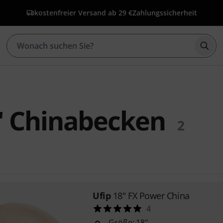
kostenfreier Versand ab 29 €
Zahlungssicherheit
Such
" Chinabecken
2
Ufip
18" FX Power China
4
Größe: 18"