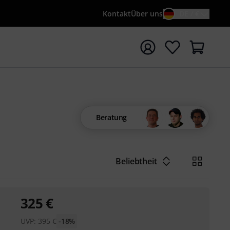
Kontakt
Über uns
DE / €
e mit Suchwort {searchTerm} starten
Beratung
Beliebtheit
325
€
UVP:
395
€
-18%