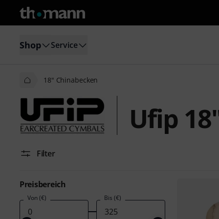
Shop
Service
18" Chinabecken
Ufip 18
Filter
Preisbereich
Von (€)
Bis (€)