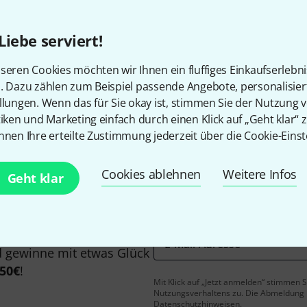
Liebe serviert!
seren Cookies möchten wir Ihnen ein fluffiges Einkaufserlebn
Gefällt Ihnen, was Sie sehen?
n. Dazu zählen zum Beispiel passende Angebote, personalisie
llungen. Wenn das für Sie okay ist, stimmen Sie der Nutzung 
tiken und Marketing einfach durch einen Klick auf „Geht klar“ z
Teilen
Hilfe & Feedback
nnen Ihre erteilte Zustimmung jederzeit über die Cookie-Einst
Cookies ablehnen
Weitere Infos
Geht klar
E-Mail-Adresse
*
 gewinne mit etwas Glück
50€
!
Mit Klick auf „Jetzt anmelden“ stimmen
Nutzungsverhaltens zu. Die Abmeldung is
Datenschutzhinweisen
.