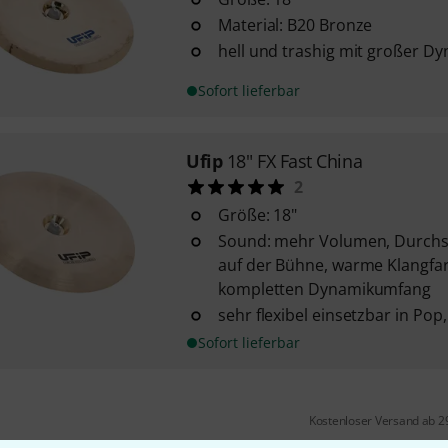
Material: B20 Bronze
hell und trashig mit großer D
Sofort lieferbar
Ufip
18" FX Fast China
2
Größe: 18"
Sound: mehr Volumen, Durch
auf der Bühne, warme Klangfa
kompletten Dynamikumfang
sehr flexibel einsetzbar in Pop
Sofort lieferbar
Kostenloser Versand ab 2
Alle Preise inkl. MwSt.