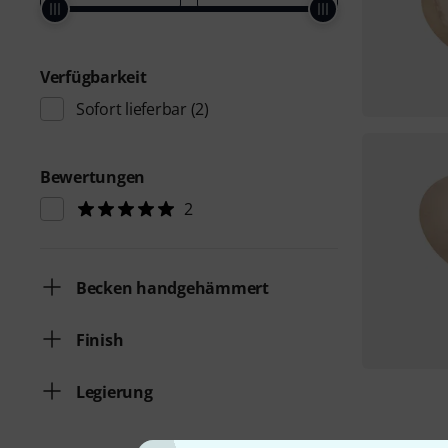
Verfügbarkeit
Sofort lieferbar
(2)
Bewertungen
2
Becken handgehämmert
Finish
Legierung