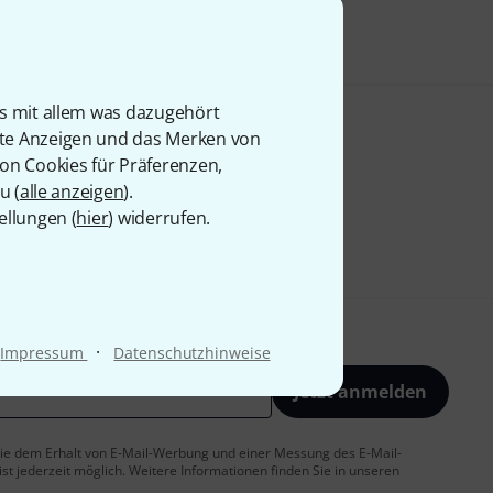
is mit allem was dazugehört
rte Anzeigen und das Merken von
von Cookies für Präferenzen,
u (
alle anzeigen
).
ellungen (
hier
) widerrufen.
·
Impressum
Datenschutzhinweise
Jetzt anmelden
 Sie dem Erhalt von E-Mail-Werbung und einer Messung des E-Mail-
t jederzeit möglich. Weitere Informationen finden Sie in unseren