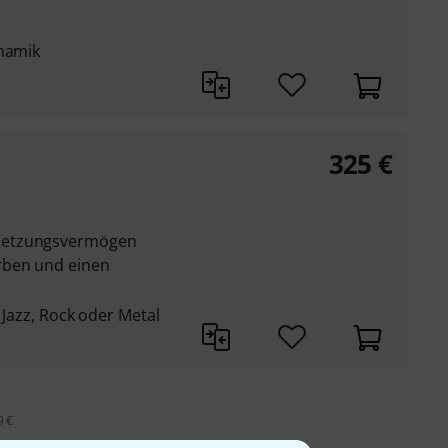
ynamik
325
€
setzungsvermögen
rben und einen
, Jazz, Rock oder Metal
9 €