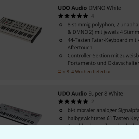
UDO Audio
DMNO White
4
8-stimmig polyphon, 2 unabhä
& DMNO 2) mit jeweils 4 Stim
44-Tasten Fatar-Keyboard mit
Aftertouch
Controller-Sektion mit zuweis
Portamento und Oktavschalte
In 3–4 Wochen lieferbar
UDO Audio
Super 8 White
2
bi-timbraler analoger Signalpf
halbgewichtetes 61 Tasten Ke
Anschlagdynamik und polypho
Controller-Sektion mit zuweis