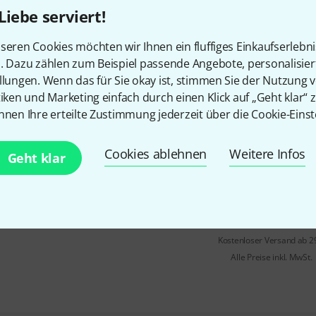
Portamento-Fader und Oktavsc
Liebe serviert!
Sofort lieferbar
seren Cookies möchten wir Ihnen ein fluffiges Einkaufserlebn
n. Dazu zählen zum Beispiel passende Angebote, personalisie
UDO Audio
Super 6 Blue
llungen. Wenn das für Sie okay ist, stimmen Sie der Nutzung 
10
tiken und Marketing einfach durch einen Klick auf „Geht klar“ z
binauraler analoger Signalpfa
nnen Ihre erteilte Zustimmung jederzeit über die Cookie-Einst
2 digitale Oszillatoren (FPGA ba
Oszillator 1 mit Sinus, Sägezah
Cookies ablehnen
Weitere Infos
Geht klar
Rauschen und Wavetable
In 7–9 Wochen lieferbar
Kostenloser Versand ab 2
Alle Preise inkl. MwSt.