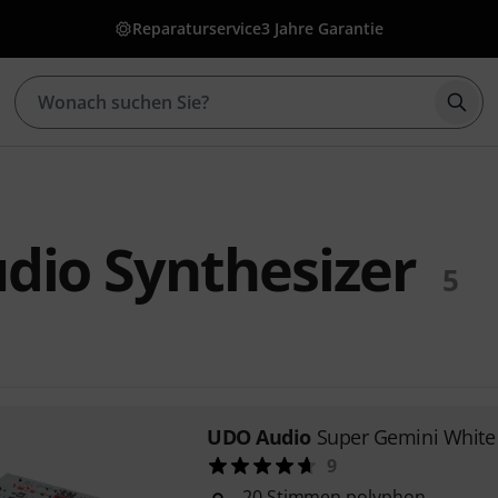
Reparaturservice
3 Jahre Garantie
Such
dio Synthesizer
5
UDO Audio
Super Gemini White
9
20 Stimmen polyphon