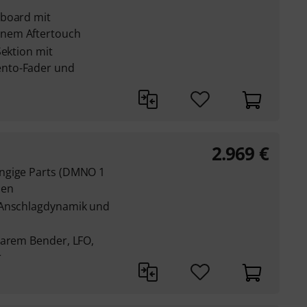
yboard mit
nem Aftertouch
Sektion mit
nto-Fader und
2.969
€
ngige Parts (DMNO 1
men
 Anschlagdynamik und
barem Bender, LFO,
r