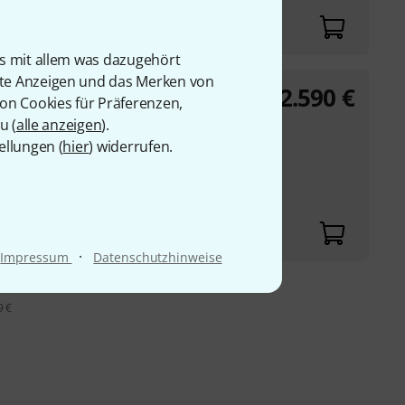
halter
is mit allem was dazugehört
rte Anzeigen und das Merken von
2.590
€
von Cookies für Präferenzen,
u (
alle anzeigen
).
d
ellungen (
hier
) widerrufen.
siert)
n, Rechteck, Dreieck,
·
Impressum
Datenschutzhinweise
9 €