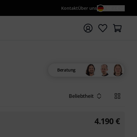
Kontakt
Über uns
DE / €
e mit Suchwort {searchTerm} starten
Beratung
Beliebtheit
4.190
€