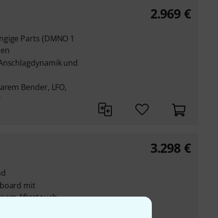
2.969
€
ngige Parts (DMNO 1
men
 Anschlagdynamik und
barem Bender, LFO,
r
3.298
€
ad
yboard mit
nem Aftertouch
barem Bender,