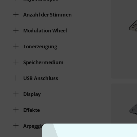
Anzahl der Stimmen
Modulation Wheel
Tonerzeugung
Speichermedium
USB Anschluss
Display
Effekte
Arpeggiator