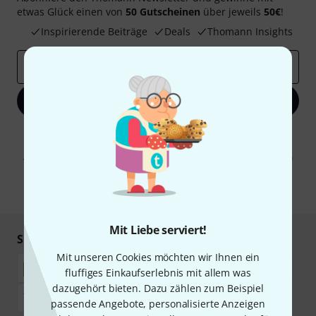
etwas Glück einen von
50 Gutscheinen
über jeweils
50€
!
Inspirierende Beiträge
Deals
Thomann Insights
E-Mail-Adresse
*
Jetzt anmelden
Mit Klick auf „Jetzt anmelden“ stimmen Sie dem Erhalt von E-Mail-
Werbung und einer Messung des E-Mail-Nutzungsverhaltens zu. Die
Abmeldung ist jederzeit möglich. Weitere Informationen finden Sie in
unseren
Datenschutzhinweisen
.
* Pflichtfeld
Mit Liebe serviert!
Sicher einkaufen & bezahlen
Mit unseren Cookies möchten wir Ihnen ein
fluffiges Einkaufserlebnis mit allem was
dazugehört bieten. Dazu zählen zum Beispiel
passende Angebote, personalisierte Anzeigen