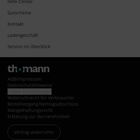
Hilfe-Center
Gutscheine
Kontakt
Ladengeschäft
Service im Überblick
AGB
/
Impressum
Datenschutzhinweise
Cookie-Einstellungen
Widerrufsrecht für Verbraucher
Bestellvorgang/Vertragsabschluss
Mängelhaftungsrecht
Erklärung zur Barrierefreiheit
Vertrag widerrufen