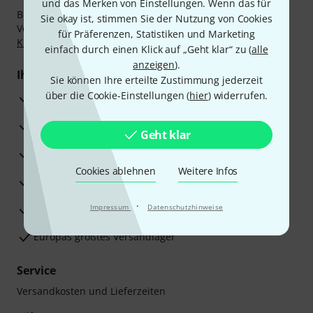
und das Merken von Einstellungen. Wenn das für
Bezahlen Sie vertraulich und sicher per Nachnahme,
Sie okay ist, stimmen Sie der Nutzung von Cookies
Vorkasse, PayPal, Amazon Pay,
Klarna Sofort bezahlen
,
für Präferenzen, Statistiken und Marketing
Klarna Ratenzahlung
oder Kreditkarte.
einfach durch einen Klick auf „Geht klar“ zu (
alle
anzeigen
).
Ihre Vorteile
Sie können Ihre erteilte Zustimmung jederzeit
über die Cookie-Einstellungen (
hier
) widerrufen.
3 Jahre Thomann Garantie
30 Tage Money-Back-Garantie
Geht klar
Reparaturservice
Cookies ablehnen
Weitere Infos
Beratung durch Fachexperten
·
Zufriedenheitsgarantie
Impressum
Datenschutzhinweise
Europas größtes Versandlager
Service
Versandkosten und Lieferzeiten