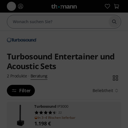
Suche 
Turbosound Entertainer und
Acoustic Sets
Beratung
2
Produkte
·
Filter
Beliebtheit
Turbosound
IP3000
22
In 3–4 Wochen lieferbar
1.198
€