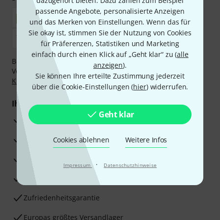
dazugehört bieten. Dazu zählen zum Beispiel
passende Angebote, personalisierte Anzeigen
und das Merken von Einstellungen. Wenn das für
Sie okay ist, stimmen Sie der Nutzung von Cookies
für Präferenzen, Statistiken und Marketing
einfach durch einen Klick auf „Geht klar“ zu (
alle
Bezahlen Sie vertraulich und sicher per Nachnahme,
anzeigen
).
Vorkasse, PayPal, Amazon Pay,
Klarna Sofort bezahlen
,
Sie können Ihre erteilte Zustimmung jederzeit
Klarna Ratenzahlung
oder Kreditkarte.
über die Cookie-Einstellungen (
hier
) widerrufen.
Ihre Vorteile
Geht klar
3 Jahre Thomann Garantie
30 Tage Money-Back-Garantie
Cookies ablehnen
Weitere Infos
Reparaturservice
·
Impressum
Datenschutzhinweise
Beratung durch Fachexperten
Zufriedenheitsgarantie
Europas größtes Versandlager