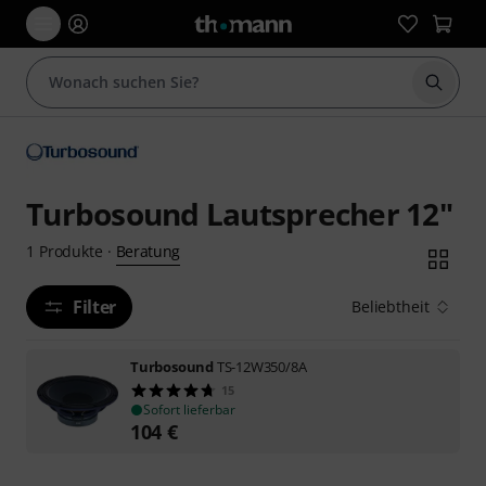
Suche 
Turbosound Lautsprecher 12"
Beratung
1
Produkte
·
Filter
Beliebtheit
Turbosound
TS-12W350/8A
15
Sofort lieferbar
104
€