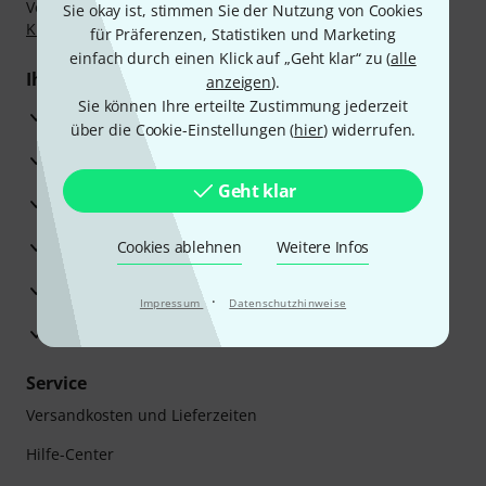
Vorkasse, PayPal, Amazon Pay,
Klarna Sofort bezahlen
,
Sie okay ist, stimmen Sie der Nutzung von Cookies
Klarna Ratenzahlung
oder Kreditkarte.
für Präferenzen, Statistiken und Marketing
einfach durch einen Klick auf „Geht klar“ zu (
alle
Ihre Vorteile
anzeigen
).
Sie können Ihre erteilte Zustimmung jederzeit
3 Jahre Thomann Garantie
über die Cookie-Einstellungen (
hier
) widerrufen.
30 Tage Money-Back-Garantie
Geht klar
Reparaturservice
Beratung durch Fachexperten
Cookies ablehnen
Weitere Infos
Zufriedenheitsgarantie
·
Impressum
Datenschutzhinweise
Europas größtes Versandlager
Service
Versandkosten und Lieferzeiten
Hilfe-Center