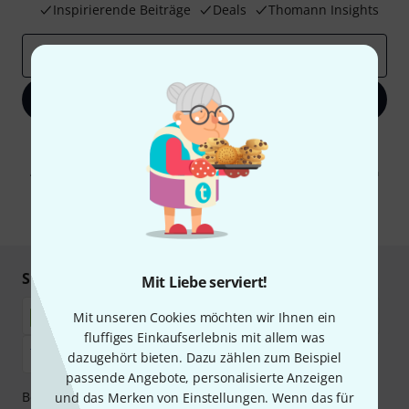
Inspirierende Beiträge
Deals
Thomann Insights
E-Mail-Adresse
*
Jetzt anmelden
Mit Klick auf „Jetzt anmelden“ stimmen Sie dem Erhalt von E-Mail-
Werbung und einer Messung des E-Mail-Nutzungsverhaltens zu. Die
Abmeldung ist jederzeit möglich. Weitere Informationen finden Sie in
unseren
Datenschutzhinweisen
.
* Pflichtfeld
Sicher einkaufen & bezahlen
Mit Liebe serviert!
Mit unseren Cookies möchten wir Ihnen ein
fluffiges Einkaufserlebnis mit allem was
dazugehört bieten. Dazu zählen zum Beispiel
passende Angebote, personalisierte Anzeigen
Bezahlen Sie vertraulich und sicher per Nachnahme,
und das Merken von Einstellungen. Wenn das für