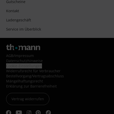
Gutscheine
Kontakt
Ladengeschäft
Service im Überblick
AGB
/
Impressum
Datenschutzhinweise
Cookie-Einstellungen
Widerrufsrecht für Verbraucher
Bestellvorgang/Vertragsabschluss
Mängelhaftungsrecht
Erklärung zur Barrierefreiheit
Vertrag widerrufen