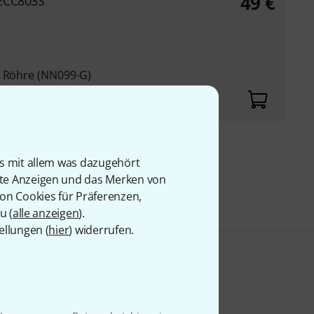
49
€
ECC803S
c Röhre (NN099-G)
9 €
is mit allem was dazugehört
rte Anzeigen und das Merken von
von Cookies für Präferenzen,
u (
alle anzeigen
).
ellungen (
hier
) widerrufen.