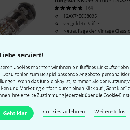
Tung-Sol
NN099-G Tube 12AX7/
164
12AX7/ECC803S
vergoldete Stifte
Neuauflage der Vintage Classi
Sofort lieferbar
Liebe serviert!
Kostenloser Versand ab 2
seren Cookies möchten wir Ihnen ein fluffiges Einkaufserlebn
Alle Preise inkl. MwSt.
n. Dazu zählen zum Beispiel passende Angebote, personalisie
llungen. Wenn das für Sie okay ist, stimmen Sie der Nutzung 
tiken und Marketing einfach durch einen Klick auf „Geht klar“ z
nnen Ihre erteilte Zustimmung jederzeit über die Cookie-Einst
Gefällt Ihnen, was Sie sehen?
Cookies ablehnen
Weitere Infos
Geht klar
Teilen
Hilfe & Feedback