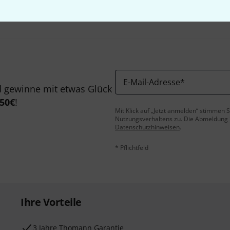
E-Mail-Adresse
*
 gewinne mit etwas Glück
50€
!
Mit Klick auf „Jetzt anmelden“ stimmen
Nutzungsverhaltens zu. Die Abmeldung is
Datenschutzhinweisen
.
* Pflichtfeld
Ihre Vorteile
3 Jahre Thomann Garantie