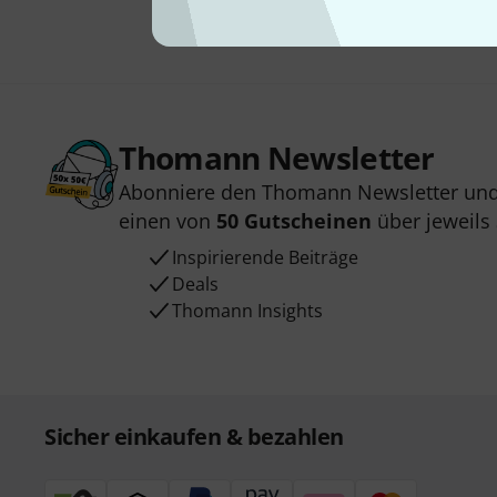
Thomann Newsletter
Abonniere den Thomann Newsletter und
einen von
50 Gutscheinen
über jeweils
Inspirierende Beiträge
Deals
Thomann Insights
Sicher einkaufen & bezahlen