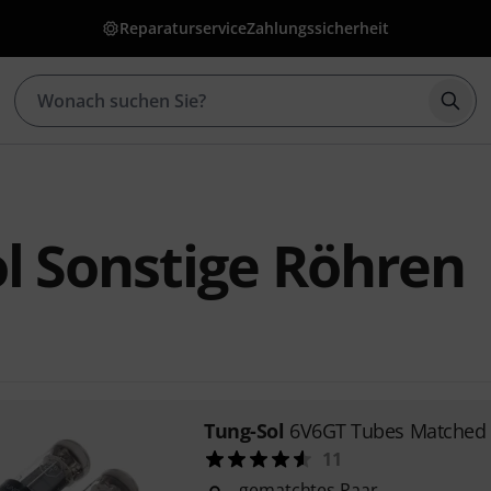
Reparaturservice
Zahlungssicherheit
Such
l Sonstige Röhren
Tung-Sol
6V6GT Tubes Matched 
11
gematchtes Paar