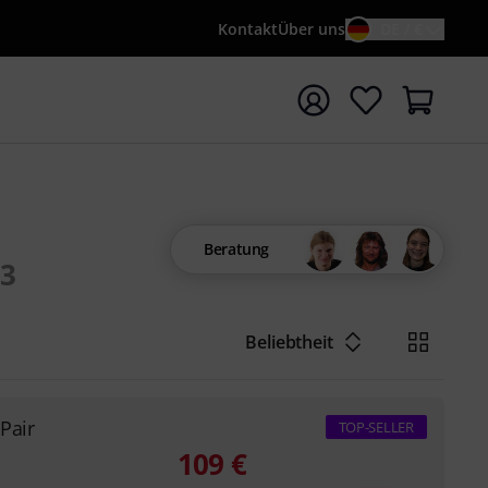
Kontakt
Über uns
DE / €
e mit Suchwort {searchTerm} starten
Beratung
3
Beliebtheit
Pair
TOP-SELLER
109
€