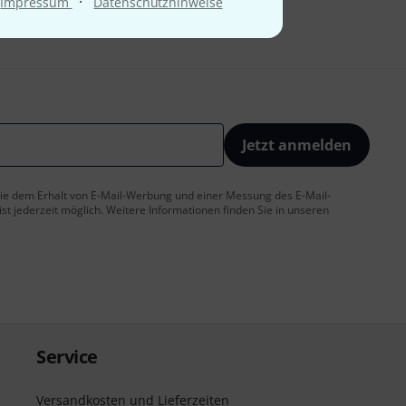
·
Impressum
Datenschutzhinweise
Jetzt anmelden
 Sie dem Erhalt von E-Mail-Werbung und einer Messung des E-Mail-
t jederzeit möglich. Weitere Informationen finden Sie in unseren
Service
Versandkosten und Lieferzeiten