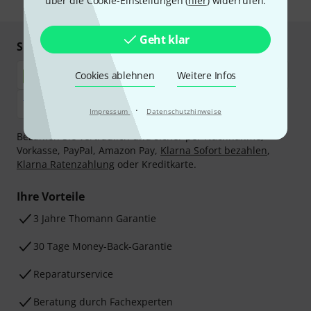
über die Cookie-Einstellungen (
hier
) widerrufen.
Geht klar
Sicher einkaufen & bezahlen
Cookies ablehnen
Weitere Infos
·
Impressum
Datenschutzhinweise
Bezahlen Sie vertraulich und sicher per Nachnahme,
Vorkasse, PayPal, Amazon Pay,
Klarna Sofort bezahlen
,
Klarna Ratenzahlung
oder Kreditkarte.
Ihre Vorteile
3 Jahre Thomann Garantie
30 Tage Money-Back-Garantie
Reparaturservice
Beratung durch Fachexperten