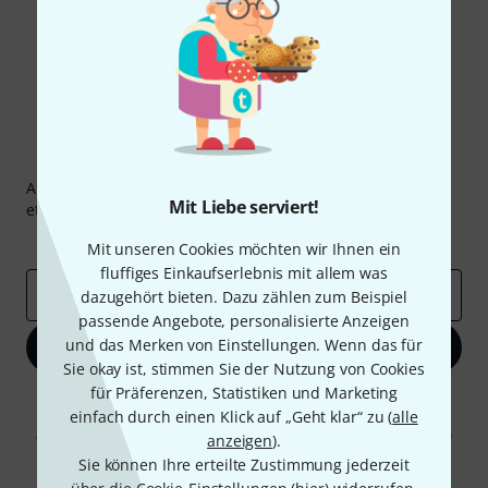
Thomann Newsletter
Abonniere den Thomann Newsletter und gewinne mit
Mit Liebe serviert!
etwas Glück einen von
50 Gutscheinen
über jeweils
50€
!
Inspirierende Beiträge
Deals
Thomann Insights
Mit unseren Cookies möchten wir Ihnen ein
fluffiges Einkaufserlebnis mit allem was
E-Mail-Adresse
*
dazugehört bieten. Dazu zählen zum Beispiel
passende Angebote, personalisierte Anzeigen
und das Merken von Einstellungen. Wenn das für
Jetzt anmelden
Sie okay ist, stimmen Sie der Nutzung von Cookies
für Präferenzen, Statistiken und Marketing
Mit Klick auf „Jetzt anmelden“ stimmen Sie dem Erhalt von E-Mail-
einfach durch einen Klick auf „Geht klar“ zu (
alle
Werbung und einer Messung des E-Mail-Nutzungsverhaltens zu. Die
Abmeldung ist jederzeit möglich. Weitere Informationen finden Sie in
anzeigen
).
unseren
Datenschutzhinweisen
.
Sie können Ihre erteilte Zustimmung jederzeit
* Pflichtfeld