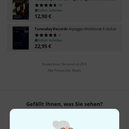
25
Sofort lieferbar
12,90
€
Tunesday Records
Arpeggio-Workbook E-Guitar
5
Sofort lieferbar
22,95
€
Kostenloser Versand ab 29 €
Alle Preise inkl. MwSt.
Gefällt Ihnen, was Sie sehen?
Teilen
Hilfe & Feedback