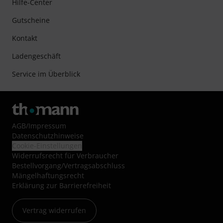
Hilfe-Center
Gutscheine
Kontakt
Ladengeschäft
Service im Überblick
AGB
/
Impressum
Datenschutzhinweise
Cookie-Einstellungen
Widerrufsrecht für Verbraucher
Bestellvorgang/Vertragsabschluss
Mängelhaftungsrecht
Erklärung zur Barrierefreiheit
Vertrag widerrufen