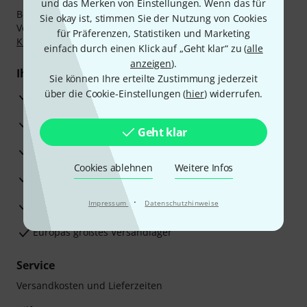
und das Merken von Einstellungen. Wenn das für
Bezahlen Sie vertraulich und sicher per Nachnahme,
Sie okay ist, stimmen Sie der Nutzung von Cookies
Vorkasse, PayPal, Amazon Pay,
Klarna Sofort bezahlen
,
für Präferenzen, Statistiken und Marketing
Klarna Ratenzahlung
oder Kreditkarte.
einfach durch einen Klick auf „Geht klar“ zu (
alle
anzeigen
).
Ihre Vorteile
Sie können Ihre erteilte Zustimmung jederzeit
über die Cookie-Einstellungen (
hier
) widerrufen.
3 Jahre Thomann Garantie
30 Tage Money-Back-Garantie
Geht klar
Reparaturservice
Cookies ablehnen
Weitere Infos
Beratung durch Fachexperten
·
Zufriedenheitsgarantie
Impressum
Datenschutzhinweise
Europas größtes Versandlager
Service
Versandkosten und Lieferzeiten