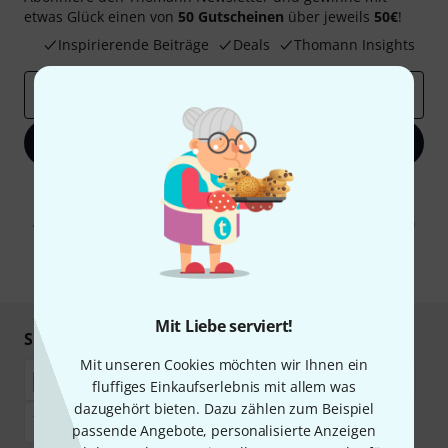
etwas Glück einen von
50 Gutscheinen
über jeweils
50€
!
Inspirierende Beiträge
Deals
Thomann Insights
E-Mail-Adresse
*
Jetzt anmelden
Mit Klick auf „Jetzt anmelden“ stimmen Sie dem Erhalt von E-Mail-
Werbung und einer Messung des E-Mail-Nutzungsverhaltens zu. Die
Abmeldung ist jederzeit möglich. Weitere Informationen finden Sie in
unseren
Datenschutzhinweisen
.
* Pflichtfeld
Mit Liebe serviert!
Sicher einkaufen & bezahlen
Mit unseren Cookies möchten wir Ihnen ein
fluffiges Einkaufserlebnis mit allem was
dazugehört bieten. Dazu zählen zum Beispiel
passende Angebote, personalisierte Anzeigen