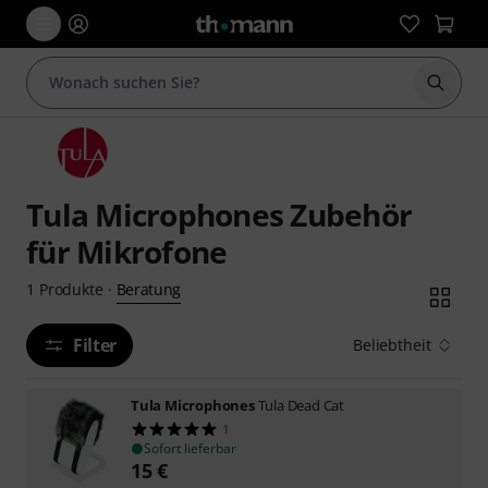
Suche 
Tula Microphones Zubehör
für Mikrofone
Beratung
1
Produkte
·
Filter
Beliebtheit
Tula Microphones
Tula Dead Cat
1
Sofort lieferbar
15
€