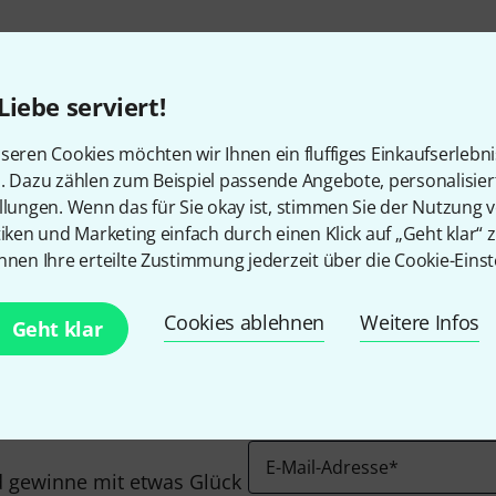
Liebe serviert!
seren Cookies möchten wir Ihnen ein fluffiges Einkaufserlebn
n. Dazu zählen zum Beispiel passende Angebote, personalisie
llungen. Wenn das für Sie okay ist, stimmen Sie der Nutzung 
Gefällt Ihnen, was Sie sehen?
tiken und Marketing einfach durch einen Klick auf „Geht klar“ z
nnen Ihre erteilte Zustimmung jederzeit über die Cookie-Einst
Teilen
Hilfe & Feedback
Cookies ablehnen
Weitere Infos
Geht klar
E-Mail-Adresse
*
 gewinne mit etwas Glück