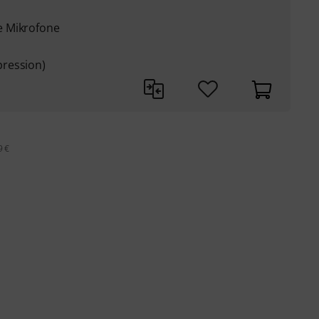
e Mikrofone
ression)
9 €