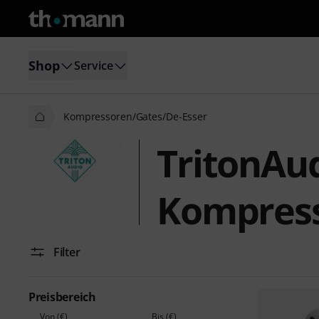
Shop
Service
Kompressoren/Gates/De-Esser
TritonAu
Kompress
Filter
Preisbereich
Von (€)
Bis (€)