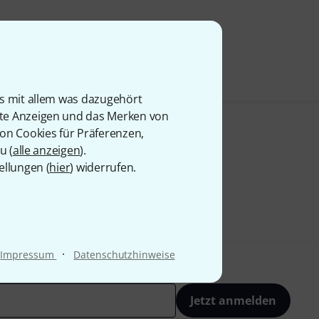
is mit allem was dazugehört
rte Anzeigen und das Merken von
von Cookies für Präferenzen,
u (
alle anzeigen
).
ellungen (
hier
) widerrufen.
·
Impressum
Datenschutzhinweise
Jetzt anmelden