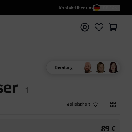
Kontakt
Über uns
DE / €
e mit Suchwort {searchTerm} starten
Beratung
ser
1
Beliebtheit
89
€