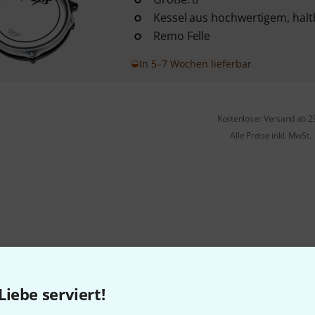
Kessel aus hochwertigem, hal
Remo Felle
In 5–7 Wochen lieferbar
Kostenloser Versand ab 2
Alle Preise inkl. MwSt.
Gefällt Ihnen, was Sie sehen?
Liebe serviert!