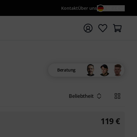
Kontakt
Über uns
DE / €
e mit Suchwort {searchTerm} starten
Beratung
Beliebtheit
119
€