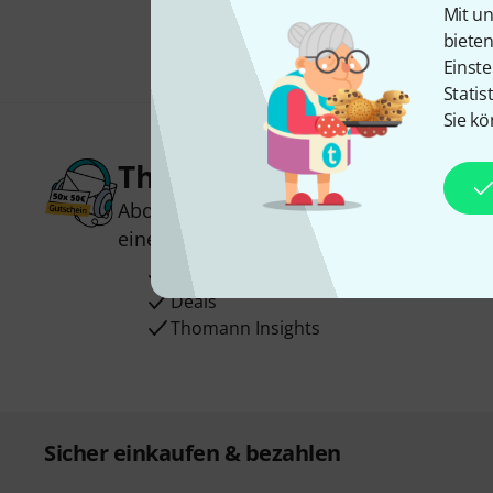
Mit un
biete
Einste
Statis
Sie kö
Thomann Newsletter
Abonniere den Thomann Newsletter und
einen von
50 Gutscheinen
über jeweils
Inspirierende Beiträge
Deals
Thomann Insights
Sicher einkaufen & bezahlen