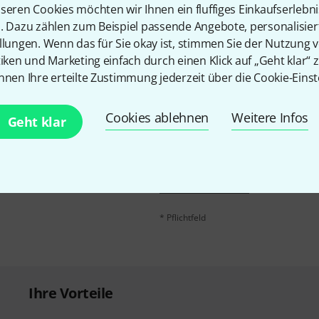
Teilen
seren Cookies möchten wir Ihnen ein fluffiges Einkaufserlebn
Hilfe & Feedback
n. Dazu zählen zum Beispiel passende Angebote, personalisie
llungen. Wenn das für Sie okay ist, stimmen Sie der Nutzung 
tiken und Marketing einfach durch einen Klick auf „Geht klar“ z
nnen Ihre erteilte Zustimmung jederzeit über die Cookie-Einst
Cookies ablehnen
Weitere Infos
Geht klar
E-Mail-Adresse
*
 gewinne mit etwas Glück
50€
!
Mit Klick auf „Jetzt anmelden“ stimmen
Nutzungsverhaltens zu. Die Abmeldung is
Datenschutzhinweisen
.
* Pflichtfeld
Ihre Vorteile