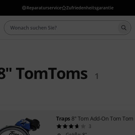
Reparaturservice
Zufriedenheitsgarantie
Such
08" TomToms
1
Traps
8" Tom Add-On Tom Tom
3
Größe: 8"