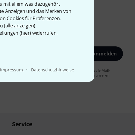
is mit allem was dazugehört
rte Anzeigen und das Merken von
von Cookies für Präferenzen,
u (
alle anzeigen
).
ellungen (
hier
) widerrufen.
Jetzt anmelden
·
Impressum
Datenschutzhinweise
 Sie dem Erhalt von E-Mail-Werbung und einer Messung des E-Mail-
t jederzeit möglich. Weitere Informationen finden Sie in unseren
Service