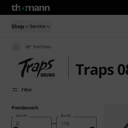
Shop
Service
08" TomToms
Traps 
Filter
Preisbereich
Von (€)
Bis (€)