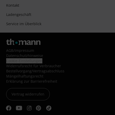
Kontakt
Ladengeschäft
Service im Überblick
AGB
/
Impressum
Datenschutzhinweise
Cookie-Einstellungen
Widerrufsrecht für Verbraucher
Bestellvorgang/Vertragsabschluss
Mängelhaftungsrecht
Erklärung zur Barrierefreiheit
Vertrag widerrufen