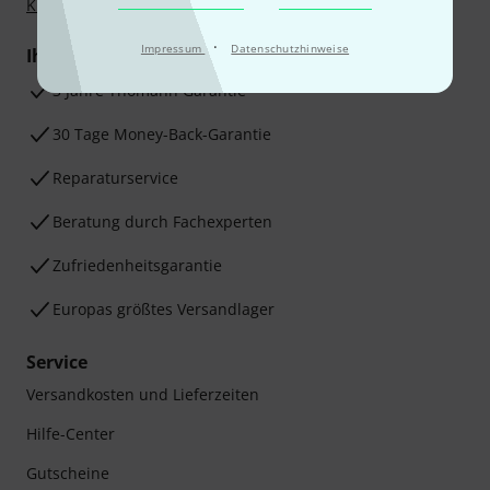
Klarna Ratenzahlung
oder Kreditkarte.
·
Impressum
Datenschutzhinweise
Ihre Vorteile
3 Jahre Thomann Garantie
30 Tage Money-Back-Garantie
Reparaturservice
Beratung durch Fachexperten
Zufriedenheitsgarantie
Europas größtes Versandlager
Service
Versandkosten und Lieferzeiten
Hilfe-Center
Gutscheine