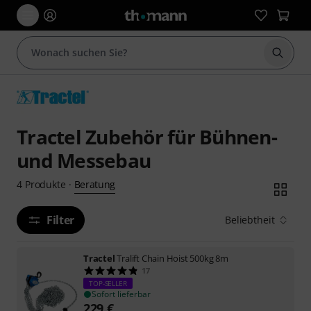
Suche 
Tractel Zubehör für Bühnen-
und Messebau
Beratung
4
Produkte
·
Filter
Beliebtheit
Tractel
Tralift Chain Hoist 500kg 8m
17
TOP-SELLER
Sofort lieferbar
229
€