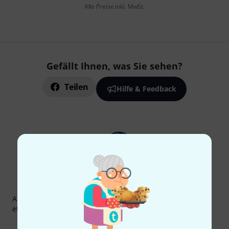
Alle Preise inkl. MwSt.
Gefällt Ihnen, was Sie sehen?
Teilen
Hilfe & Feedback
Thomann Newsletter
Abonniere den Thomann Newsletter und gewinne mit
etwas Glück einen von
50 Gutscheinen
über jeweils
50€
!
Inspirierende Beiträge
Deals
Thomann Insights