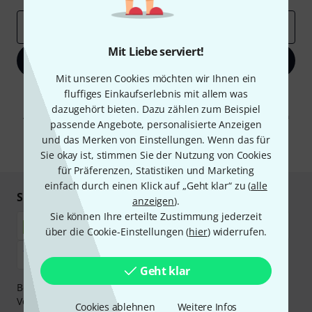
E-Mail-Adresse
*
Mit Liebe serviert!
Jetzt anmelden
Mit unseren Cookies möchten wir Ihnen ein
fluffiges Einkaufserlebnis mit allem was
Mit Klick auf „Jetzt anmelden“ stimmen Sie dem Erhalt von E-Mail-
Werbung und einer Messung des E-Mail-Nutzungsverhaltens zu. Die
dazugehört bieten. Dazu zählen zum Beispiel
Abmeldung ist jederzeit möglich. Weitere Informationen finden Sie in
passende Angebote, personalisierte Anzeigen
unseren
Datenschutzhinweisen
.
und das Merken von Einstellungen. Wenn das für
* Pflichtfeld
Sie okay ist, stimmen Sie der Nutzung von Cookies
für Präferenzen, Statistiken und Marketing
einfach durch einen Klick auf „Geht klar“ zu (
alle
Sicher einkaufen & bezahlen
anzeigen
).
Sie können Ihre erteilte Zustimmung jederzeit
über die Cookie-Einstellungen (
hier
) widerrufen.
Geht klar
Bezahlen Sie vertraulich und sicher per Nachnahme,
Vorkasse, PayPal, Amazon Pay,
Klarna Sofort bezahlen
,
Cookies ablehnen
Weitere Infos