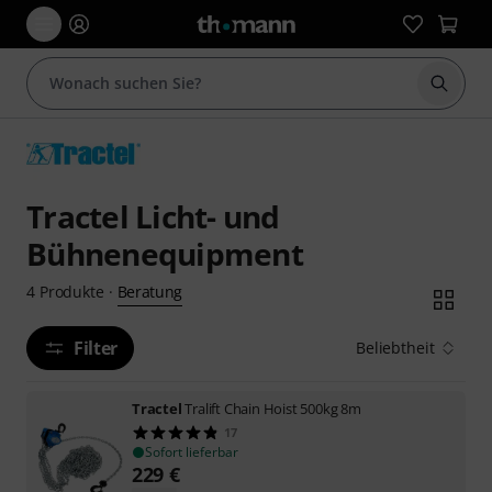
Suche 
Tractel Licht- und
Bühnenequipment
Beratung
4
Produkte
·
Filter
Beliebtheit
Tractel
Tralift Chain Hoist 500kg 8m
17
Sofort lieferbar
229
€