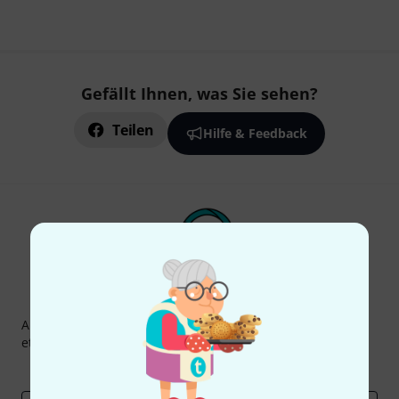
Gefällt Ihnen, was Sie sehen?
Teilen
Hilfe & Feedback
Thomann Newsletter
Abonniere den Thomann Newsletter und gewinne mit
etwas Glück einen von
50 Gutscheinen
über jeweils
50€
!
Inspirierende Beiträge
Deals
Thomann Insights