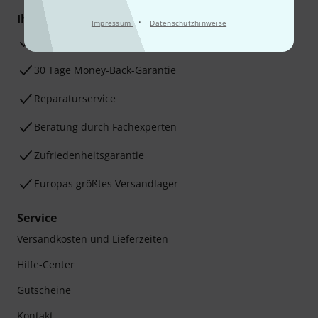
Ihre Vorteile
·
Impressum
Datenschutzhinweise
3 Jahre Thomann Garantie
30 Tage Money-Back-Garantie
Reparaturservice
Beratung durch Fachexperten
Zufriedenheitsgarantie
Europas größtes Versandlager
Service
Versandkosten und Lieferzeiten
Hilfe-Center
Gutscheine
Kontakt