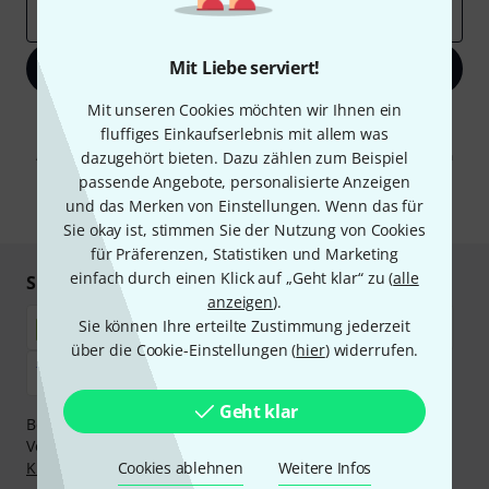
E-Mail-Adresse
*
Mit Liebe serviert!
Jetzt anmelden
Mit unseren Cookies möchten wir Ihnen ein
Mit Klick auf „Jetzt anmelden“ stimmen Sie dem Erhalt von E-Mail-
fluffiges Einkaufserlebnis mit allem was
Werbung und einer Messung des E-Mail-Nutzungsverhaltens zu. Die
Abmeldung ist jederzeit möglich. Weitere Informationen finden Sie in
dazugehört bieten. Dazu zählen zum Beispiel
unseren
Datenschutzhinweisen
.
passende Angebote, personalisierte Anzeigen
und das Merken von Einstellungen. Wenn das für
* Pflichtfeld
Sie okay ist, stimmen Sie der Nutzung von Cookies
für Präferenzen, Statistiken und Marketing
einfach durch einen Klick auf „Geht klar“ zu (
alle
Sicher einkaufen & bezahlen
anzeigen
).
Sie können Ihre erteilte Zustimmung jederzeit
über die Cookie-Einstellungen (
hier
) widerrufen.
Geht klar
Bezahlen Sie vertraulich und sicher per Nachnahme,
Vorkasse, PayPal, Amazon Pay,
Klarna Sofort bezahlen
,
Klarna Ratenzahlung
Cookies ablehnen
oder Kreditkarte.
Weitere Infos