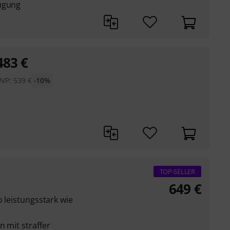
eugung
483
€
UVP:
539
€
-10%
TOP-SELLER
649
€
o leistungsstark wie
n mit straffer