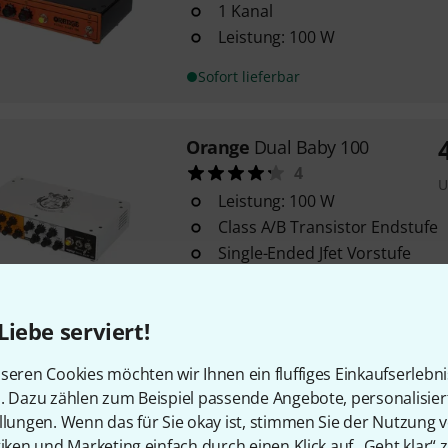
1 Kanal
Leistung: 100 W
Sofort lieferbar
Orange
Dual Baby 100
4
U
Leistung: 100 W
Class A/B Transistor Endstufe
Single-Ended Jfet Vorstufe
Sofort lieferbar
Liebe serviert!
Electro Harmonix
Abrams100 
seren Cookies möchten wir Ihnen ein fluffiges Einkaufserlebn
7
n. Dazu zählen zum Beispiel passende Angebote, personalisie
Transistor
llungen. Wenn das für Sie okay ist, stimmen Sie der Nutzung 
Leistung: 100 Watt
tiken und Marketing einfach durch einen Klick auf „Geht klar“ z