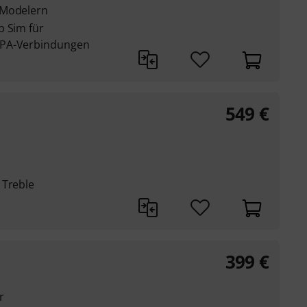
 Modelern
b Sim für
 PA-Verbindungen
549
€
 Treble
399
€
r