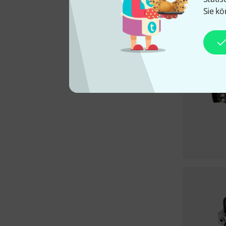
Sie kö