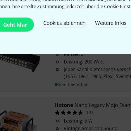
Regler: Gain, Bass, Mid, Trebl
nnen Ihre erteilte Zustimmung jederzeit über die Cookie-Einst
Sofort lieferbar
Cookies ablehnen
Weitere Infos
Geht klar
Quilter
Aviator Mach 3 Head
13
Kanäle: 2
Leistung: 200 Watt
jeder Kanal bietet sechs versc
(1957, 1961, 1965, Plexi, Sweet
Sofort lieferbar
Hotone
Nano Legacy Mojo Dia
133
Leistung: 5 W
Vintage American Sound