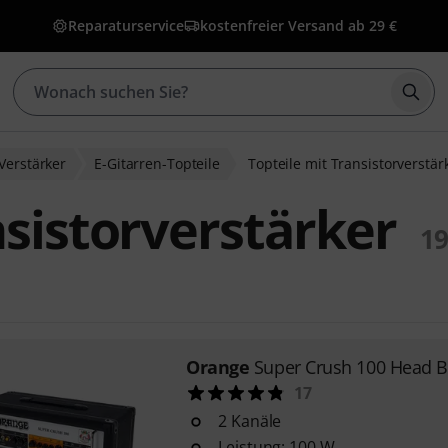
Reparaturservice
kostenfreier Versand ab 29 €
Such
Verstärker
E-Gitarren-Topteile
Topteile mit Transistorverstär
nsistorverstärker
19
Orange
Super Crush 100 Head B
17
2 Kanäle
Leistung: 100 W