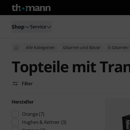
Shop
Service
Alle Kategorien
Gitarren und Bässe
E-Gitarren-
Topteile mit Tra
Filter
Hersteller
Orange
(7)
Hughes & Kettner
(3)