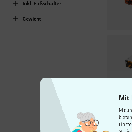
Inkl. Fußschalter
Gewicht
Mit 
Mit un
biete
Einste
Statis