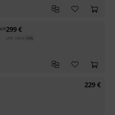
299
€
ack
UVP:
339
€
-12%
229
€