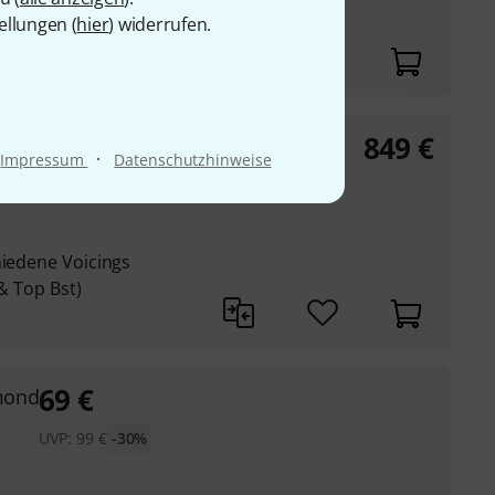
e, Reverb, Volume
ellungen (
hier
) widerrufen.
849
€
·
Impressum
Datenschutzhinweise
hiedene Voicings
 & Top Bst)
69
€
mond
UVP:
99
€
-30%