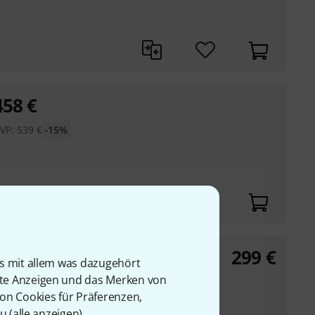
458
€
VP:
539
€
-15%
299
€
Amp Head
is mit allem was dazugehört
rte Anzeigen und das Merken von
von Cookies für Präferenzen,
u (
alle anzeigen
).