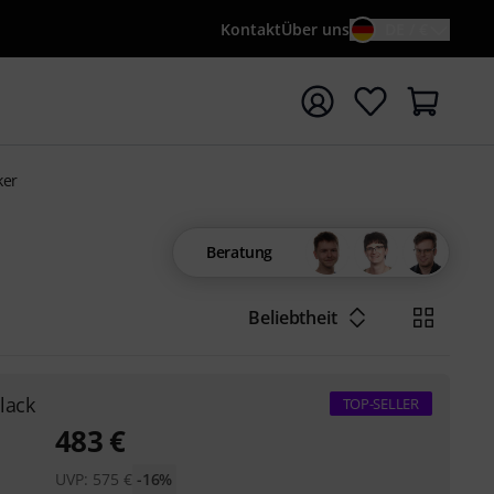
Kontakt
Über uns
DE / €
e mit Suchwort {searchTerm} starten
ker
Beratung
Beliebtheit
lack
TOP-SELLER
483
€
UVP:
575
€
-16%