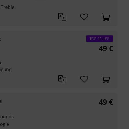
 Treble
k
TOP-SELLER
49
€
s
eugung
49
€
al
 Sounds
ogie