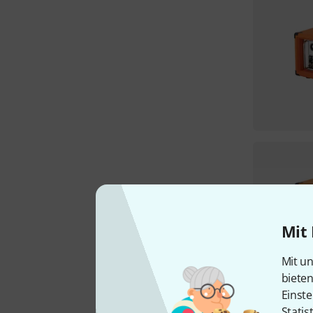
Mit 
Mit un
biete
Einste
Statis