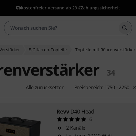
kostenfreier Versand ab 29 €
Zahlungssicherheit
Such
Verstärker
E-Gitarren-Topteile
Topteile mit Röhrenverstärker
renverstärker
34
Alle zurücksetzen
Preisbereich: 1750 - 2250
Revv
D40 Head
6
2 Kanäle
Leistung: 10/40 Watt