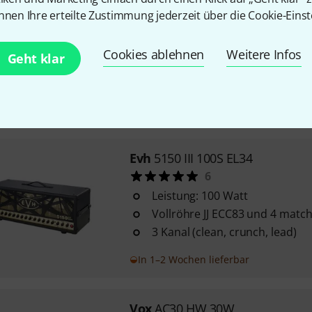
2
Evh
5150 III Stealth 100W Head
nnen Ihre erteilte Zustimmung jederzeit über die Cookie-Einst
5
U
Stealth Edition
Cookies ablehnen
Weitere Infos
Geht klar
3 Kanäle
Leistung: 100 Watt
In 6–8 Wochen lieferbar
Evh
5150 III 100S EL34
6
Leistung: 100 Watt
Vollröhre JJ ECC83 und 4 matc
3 Kanal (clean, crunch, lead)
In 1–2 Wochen lieferbar
Vox
AC30 HW 30W