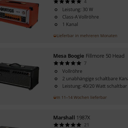
4
Leistung: 30 W
Class-A Vollröhre
1 Kanal
Lieferbar in mehreren Monaten
Mesa Boogie
Fillmore 50 Head
7
Vollröhre
2 unabhängige schaltbare Kanäl
Leistung: 40/20 Watt schaltbar
In 11–14 Wochen lieferbar
Marshall
1987X
21