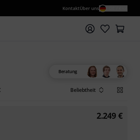
Kontakt
Über uns
DE / €
e mit Suchwort {searchTerm} starten
Beratung
Beliebtheit
2.249
€