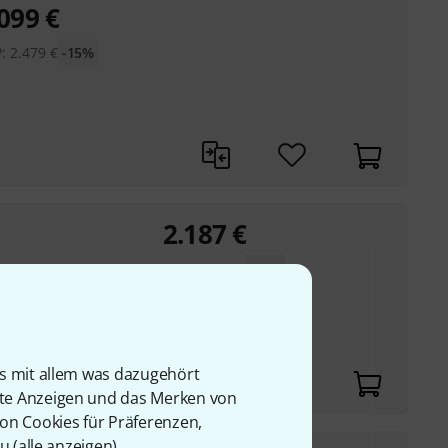
.099
€
P:
2.479
€
-15%
2.187
€
UVP:
2.689
€
-19%
rammen über den
is mit allem was dazugehört
rte Anzeigen und das Merken von
von Cookies für Präferenzen,
u (
alle anzeigen
).