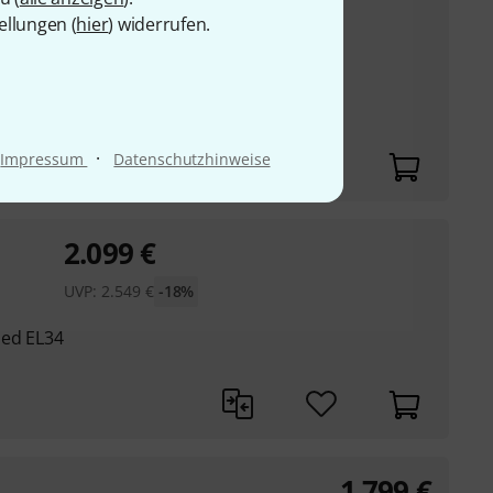
.099
€
ellungen (
hier
) widerrufen.
VP:
2.549
€
-18%
·
Impressum
Datenschutzhinweise
2.099
€
UVP:
2.549
€
-18%
hed EL34
1.799
€