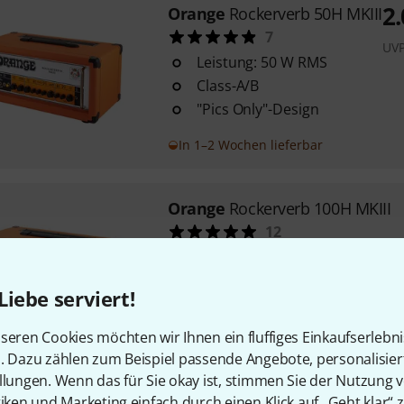
2
Orange
Rockerverb 50H MKIII
7
UV
Leistung: 50 W RMS
Class-A/B
"Pics Only"-Design
In 1–2 Wochen lieferbar
Orange
Rockerverb 100H MKIII
12
Leistung: 100 W RMS
Class-A/B
Liebe serviert!
"pics only" Design mit Piktog
Reglern
seren Cookies möchten wir Ihnen ein fluffiges Einkaufserlebn
Sofort lieferbar
n. Dazu zählen zum Beispiel passende Angebote, personalisie
llungen. Wenn das für Sie okay ist, stimmen Sie der Nutzung 
tiken und Marketing einfach durch einen Klick auf „Geht klar“ z