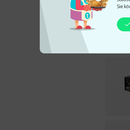
Sie kö