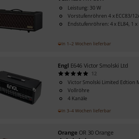
Leistung: 30 W
Vorstufenröhren 4 x ECC83/12
Endstufenröhren: 4 x EL84, 1 x
In 1–2 Wochen lieferbar
Engl
E646 Victor Smolski Ltd
12
Victor Smolski Limited Edtion 
Vollröhre
4 Kanäle
In 3–4 Wochen lieferbar
Orange
OR 30 Orange