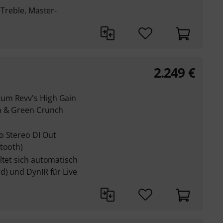
 Treble, Master-
2.249
€
um Revv's High Gain
an & Green Crunch
o Stereo DI Out
etooth)
ltet sich automatisch
d) und DynIR für Live