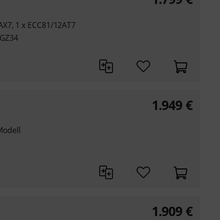
AX7, 1 x ECC81/12AT7
 GZ34
1.949
€
Modell
1.909
€