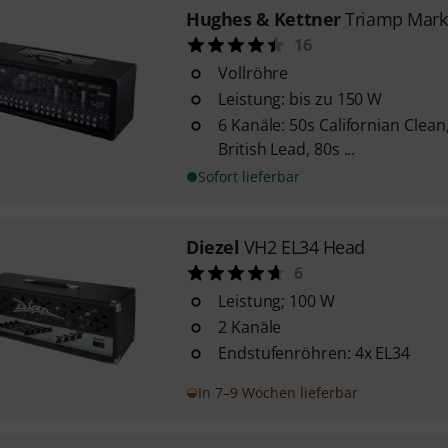
Hughes & Kettner
Triamp Mark
16
Vollröhre
Leistung: bis zu 150 W
6 Kanäle: 50s Californian Clean,
British Lead, 80s ...
Sofort lieferbar
Diezel
VH2 EL34 Head
6
Leistung; 100 W
2 Kanäle
Endstufenröhren: 4x EL34
In 7–9 Wochen lieferbar