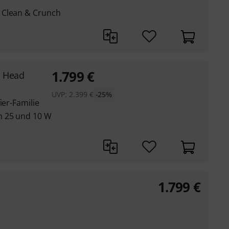
 Clean & Crunch
1.799
€
p Head
UVP:
2.399
€
-25%
ier-Familie
n 25 und 10 W
1.799
€