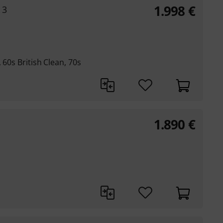
1.998
€
 3
 60s British Clean, 70s
1.890
€