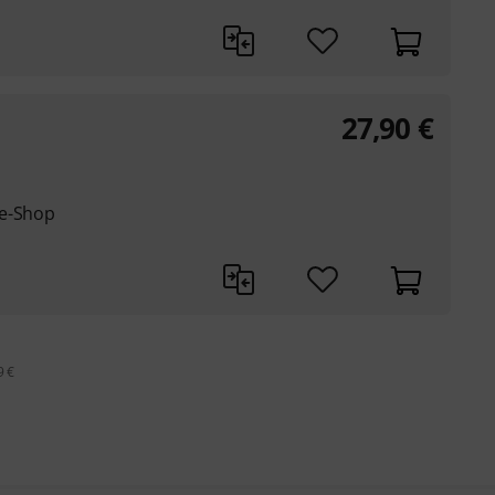
27,90
€
ne-Shop
9 €