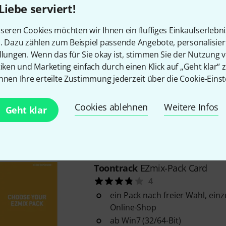
Liebe serviert!
Toontrack
EZbass Midi Pack
6
seren Cookies möchten wir Ihnen ein fluffiges Einkaufserlebn
n. Dazu zählen zum Beispiel passende Angebote, personalisie
Seriennummer zum Freischalt
llungen. Wenn das für Sie okay ist, stimmen Sie der Nutzung 
MIDI Pack nach freier Wahl auf
tiken und Marketing einfach durch einen Klick auf „Geht klar“ z
Herstellerwebseite
nnen Ihre erteilte Zustimmung jederzeit über die Cookie-Einst
verschiedene musikalische Sti
erhältlich
Cookies ablehnen
Systemvoraussetzungen: Toont
Weitere Infos
Geht klar
493783 - nicht im Lieferumfang
Download-Lizenz
Toontrack
EZmix-Pack Card
4
ein Pack nach freier Wahl, ein
Online-Shop
ab Win7 (32/64-Bit)