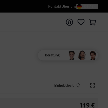
Kontakt
Über uns
DE / €
e mit Suchwort {searchTerm} starten
Beratung
Beliebtheit
119
€