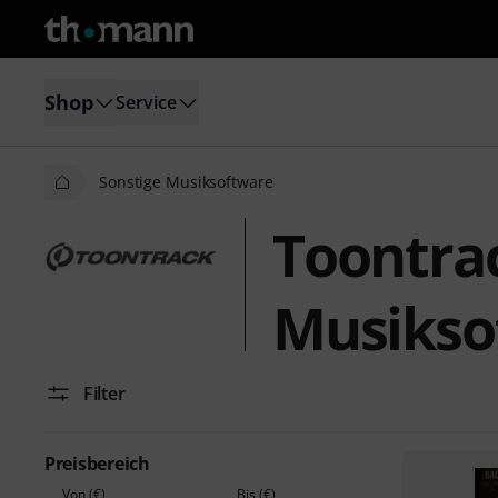
Shop
Service
Sonstige Musiksoftware
Toontra
Musikso
Filter
Preisbereich
Von (€)
Bis (€)