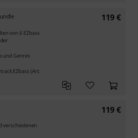
119
€
Bundle
ten von 6 EZbass
 der
le und Genres
rack EZbass (Art.
119
€
nd verschiedenen