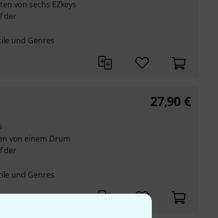
ten von sechs EZkeys
f der
tile und Genres
27,90
€
s
en von einem Drum
f der
tile und Genres