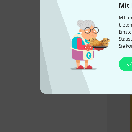
Mit 
Mit un
biete
Einste
Statis
Sie kö