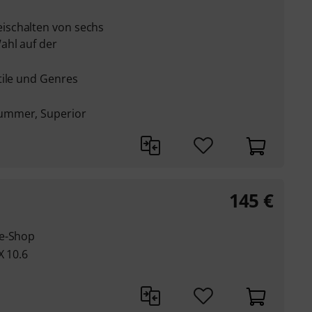
ischalten von sechs
ahl auf der
tile und Genres
ummer, Superior
145
€
ne-Shop
X 10.6