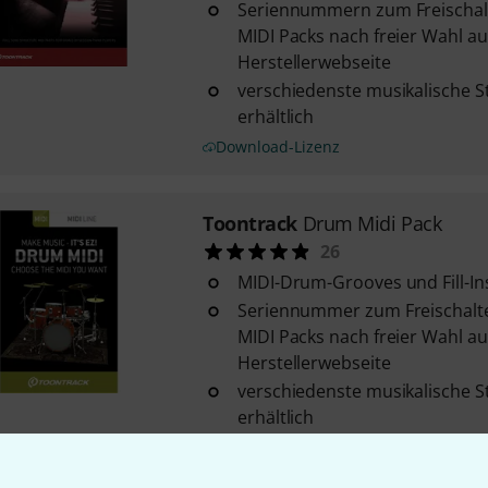
Seriennummern zum Freischal
MIDI Packs nach freier Wahl au
Herstellerwebseite
verschiedenste musikalische S
erhältlich
Download-Lizenz
Toontrack
Drum Midi Pack
26
MIDI-Drum-Grooves und Fill-In
Seriennummer zum Freischalt
MIDI Packs nach freier Wahl au
Herstellerwebseite
verschiedenste musikalische S
erhältlich
Download-Lizenz