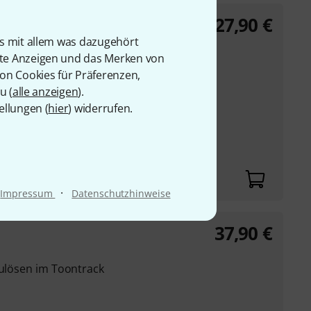
27,90
€
is mit allem was dazugehört
rte Anzeigen und das Merken von
en von einem EZbass
von Cookies für Präferenzen,
 der
u (
alle anzeigen
).
ellungen (
hier
) widerrufen.
le und Genres
rack EZbass (Art.
 enthalten)
·
Impressum
Datenschutzhinweise
37,90
€
zulösen im Toontrack