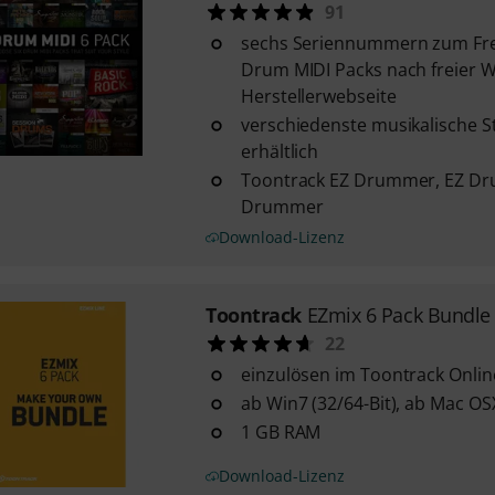
91
sechs Seriennummern zum Fre
Drum MIDI Packs nach freier W
Herstellerwebseite
verschiedenste musikalische S
erhältlich
Toontrack EZ Drummer, EZ Dr
Drummer
Download-Lizenz
Toontrack
EZmix 6 Pack Bundle
22
einzulösen im Toontrack Onli
ab Win7 (32/64-Bit), ab Mac OS
1 GB RAM
Download-Lizenz