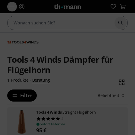
Suche 
Tools 4 Winds Dämpfer für
Flügelhorn
Beratung
1
Produkte
·
Filter
Beliebtheit
Tools 4 Winds
Straight Flugelhorn
2
Sofort lieferbar
95
€