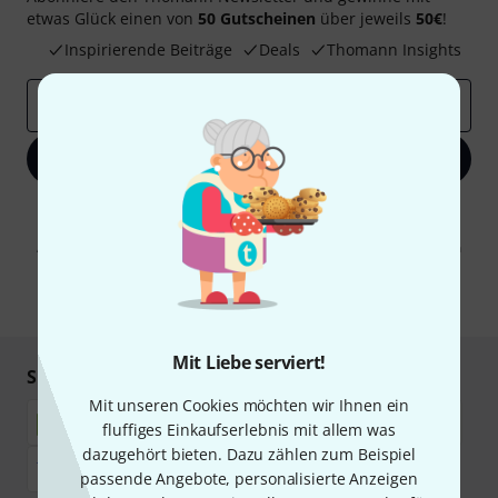
etwas Glück einen von
50 Gutscheinen
über jeweils
50€
!
Inspirierende Beiträge
Deals
Thomann Insights
E-Mail-Adresse
*
Jetzt anmelden
Mit Klick auf „Jetzt anmelden“ stimmen Sie dem Erhalt von E-Mail-
Werbung und einer Messung des E-Mail-Nutzungsverhaltens zu. Die
Abmeldung ist jederzeit möglich. Weitere Informationen finden Sie in
unseren
Datenschutzhinweisen
.
* Pflichtfeld
Mit Liebe serviert!
Sicher einkaufen & bezahlen
Mit unseren Cookies möchten wir Ihnen ein
fluffiges Einkaufserlebnis mit allem was
dazugehört bieten. Dazu zählen zum Beispiel
passende Angebote, personalisierte Anzeigen