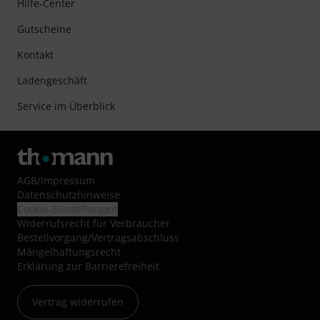
Hilfe-Center
Gutscheine
Kontakt
Ladengeschäft
Service im Überblick
AGB
/
Impressum
Datenschutzhinweise
Cookie-Einstellungen
Widerrufsrecht für Verbraucher
Bestellvorgang/Vertragsabschluss
Mängelhaftungsrecht
Erklärung zur Barrierefreiheit
Vertrag widerrufen