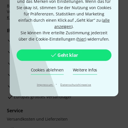
und das Merken von Einstellungen. Wenn das für
Bezahlen Sie vertraulich und sicher per Nachnahme,
Sie okay ist, stimmen Sie der Nutzung von Cookies
Vorkasse, PayPal, Amazon Pay,
Klarna Sofort bezahlen
,
für Präferenzen, Statistiken und Marketing
Klarna Ratenzahlung
oder Kreditkarte.
einfach durch einen Klick auf „Geht klar“ zu (
alle
anzeigen
).
Ihre Vorteile
Sie können Ihre erteilte Zustimmung jederzeit
über die Cookie-Einstellungen (
hier
) widerrufen.
3 Jahre Thomann Garantie
30 Tage Money-Back-Garantie
Geht klar
Reparaturservice
Cookies ablehnen
Weitere Infos
Beratung durch Fachexperten
·
Zufriedenheitsgarantie
Impressum
Datenschutzhinweise
Europas größtes Versandlager
Service
Versandkosten und Lieferzeiten