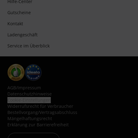
Hilfe-Center
Gutscheine
Kontakt
Ladengeschäft
Service im Überblick
AGB
/
Impressum
Datenschutzhinweise
Cookie-Einstellungen
Widerrufsrecht für Verbraucher
Bestellvorgang/Vertragsabschluss
Mängelhaftungsrecht
Erklärung zur Barrierefreiheit