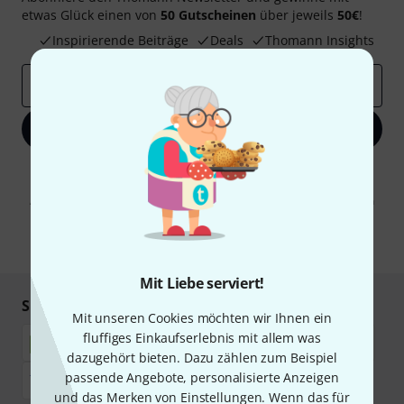
etwas Glück einen von
50 Gutscheinen
über jeweils
50€
!
Inspirierende Beiträge
Deals
Thomann Insights
E-Mail-Adresse
*
Jetzt anmelden
Mit Klick auf „Jetzt anmelden“ stimmen Sie dem Erhalt von E-Mail-
Werbung und einer Messung des E-Mail-Nutzungsverhaltens zu. Die
Abmeldung ist jederzeit möglich. Weitere Informationen finden Sie in
unseren
Datenschutzhinweisen
.
* Pflichtfeld
Mit Liebe serviert!
Sicher einkaufen & bezahlen
Mit unseren Cookies möchten wir Ihnen ein
fluffiges Einkaufserlebnis mit allem was
dazugehört bieten. Dazu zählen zum Beispiel
passende Angebote, personalisierte Anzeigen
und das Merken von Einstellungen. Wenn das für