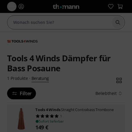
Suche 
Tools 4 Winds Dämpfer für
Bass Posaune
Beratung
1
Produkte
·
Filter
Beliebtheit
Tools 4 Winds
Straight Contrabass Trombone
1
Sofort lieferbar
149
€