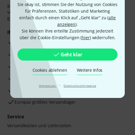
Sie okay ist, stimmen Sie der Nutzung von Cookies
Bezahlen Sie vertraulich und sicher per Nachnahme,
für Präferenzen, Statistiken und Marketing
Vorkasse, PayPal, Amazon Pay,
Klarna Sofort bezahlen
,
einfach durch einen Klick auf „Geht klar“ zu (
alle
Klarna Ratenzahlung
oder Kreditkarte.
anzeigen
).
Sie können Ihre erteilte Zustimmung jederzeit
Ihre Vorteile
über die Cookie-Einstellungen (
hier
) widerrufen.
3 Jahre Thomann Garantie
30 Tage Money-Back-Garantie
Geht klar
Reparaturservice
Cookies ablehnen
Weitere Infos
Beratung durch Fachexperten
·
Impressum
Datenschutzhinweise
Zufriedenheitsgarantie
Europas größtes Versandlager
Service
Versandkosten und Lieferzeiten