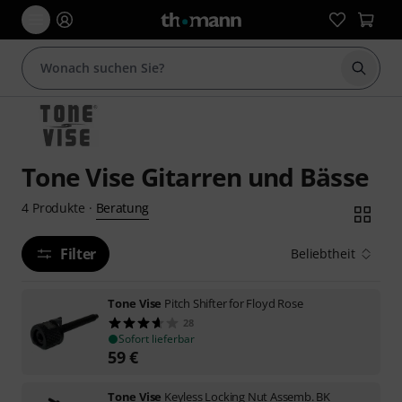
Suche 
Tone Vise Gitarren und Bässe
Beratung
4
Produkte
·
Filter
Beliebtheit
Tone Vise
Pitch Shifter for Floyd Rose
28
Sofort lieferbar
59
€
Tone Vise
Keyless Locking Nut Assemb. BK