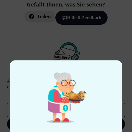
Gefällt Ihnen, was Sie sehen?
Teilen
Hilfe & Feedback
Thomann Newsletter
Abonniere den Thomann Newsletter und gewinne mit
etwas Glück einen von
50 Gutscheinen
über jeweils
50€
!
Inspirierende Beiträge
Deals
Thomann Insights
E-Mail-Adresse
*
Jetzt anmelden