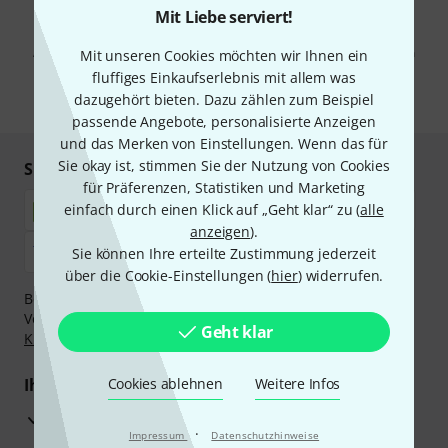
Mit Liebe serviert!
Mit Klick auf „Jetzt anmelden“ stimmen Sie dem Erhalt von E-Mail-
Werbung und einer Messung des E-Mail-Nutzungsverhaltens zu. Die
Abmeldung ist jederzeit möglich. Weitere Informationen finden Sie in
Mit unseren Cookies möchten wir Ihnen ein
unseren
Datenschutzhinweisen
.
fluffiges Einkaufserlebnis mit allem was
dazugehört bieten. Dazu zählen zum Beispiel
* Pflichtfeld
passende Angebote, personalisierte Anzeigen
und das Merken von Einstellungen. Wenn das für
Sie okay ist, stimmen Sie der Nutzung von Cookies
Sicher einkaufen & bezahlen
für Präferenzen, Statistiken und Marketing
einfach durch einen Klick auf „Geht klar“ zu (
alle
anzeigen
).
Sie können Ihre erteilte Zustimmung jederzeit
über die Cookie-Einstellungen (
hier
) widerrufen.
Bezahlen Sie vertraulich und sicher per Nachnahme,
Vorkasse, PayPal, Amazon Pay,
Klarna Sofort bezahlen
,
Geht klar
Klarna Ratenzahlung
oder Kreditkarte.
Ihre Vorteile
Cookies ablehnen
Weitere Infos
3 Jahre Thomann Garantie
·
Impressum
Datenschutzhinweise