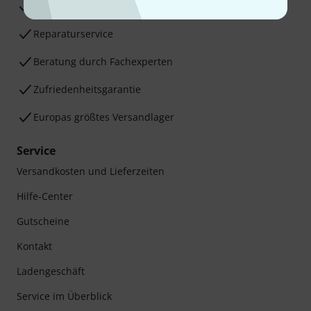
30 Tage Money-Back-Garantie
Reparaturservice
Beratung durch Fachexperten
Zufriedenheitsgarantie
Europas größtes Versandlager
Service
Versandkosten und Lieferzeiten
Hilfe-Center
Gutscheine
Kontakt
Ladengeschäft
Service im Überblick