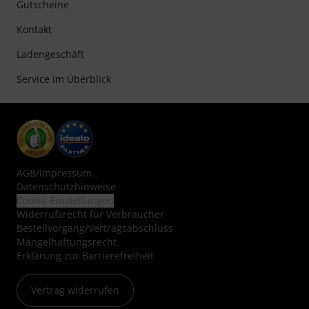
Gutscheine
Kontakt
Ladengeschäft
Service im Überblick
AGB
/
Impressum
Datenschutzhinweise
Cookie-Einstellungen
Widerrufsrecht für Verbraucher
Bestellvorgang/Vertragsabschluss
Mängelhaftungsrecht
Erklärung zur Barrierefreiheit
Vertrag widerrufen