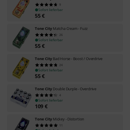
9
Sofort lieferbar
55
€
Tone City
Matcha Cream - Fuzz
26
Sofort lieferbar
55
€
Tone City
Bad Horse - Boost / Overdrive
24
Sofort lieferbar
55
€
Tone City
Double Durple - Overdrive
4
Sofort lieferbar
109
€
Tone City
Mickey - Distortion
11