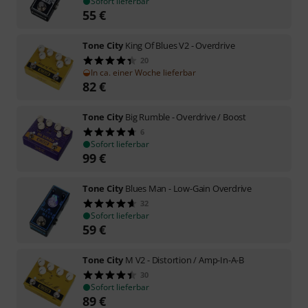
Sofort lieferbar
55
€
Tone City
King Of Blues V2 - Overdrive
20
In ca. einer Woche lieferbar
82
€
Tone City
Big Rumble - Overdrive / Boost
6
Sofort lieferbar
99
€
Tone City
Blues Man - Low-Gain Overdrive
32
Sofort lieferbar
59
€
Tone City
M V2 - Distortion / Amp-In-A-B
30
Sofort lieferbar
89
€