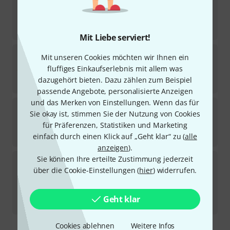
8
Sofort lieferbar
59
€
Mit Liebe serviert!
Tone City
M V2 - Distortion / Am B-Stock
Mit unseren Cookies möchten wir Ihnen ein
fluffiges Einkaufserlebnis mit allem was
Sofort lieferbar
dazugehört bieten. Dazu zählen zum Beispiel
75
€
passende Angebote, personalisierte Anzeigen
und das Merken von Einstellungen. Wenn das für
Tone City
Kaffir Lime Boost / Ov B-Stock
Sie okay ist, stimmen Sie der Nutzung von Cookies
für Präferenzen, Statistiken und Marketing
Sofort lieferbar
48,80
€
einfach durch einen Klick auf „Geht klar“ zu (
alle
anzeigen
).
Sie können Ihre erteilte Zustimmung jederzeit
Tone City
Nobleman - Overdrive B-Stock
über die Cookie-Einstellungen (
hier
) widerrufen.
Sofort lieferbar
45,60
€
Geht klar
-7%
30-Tage-Bestpreis
:
49
€
Cookies ablehnen
Weitere Infos