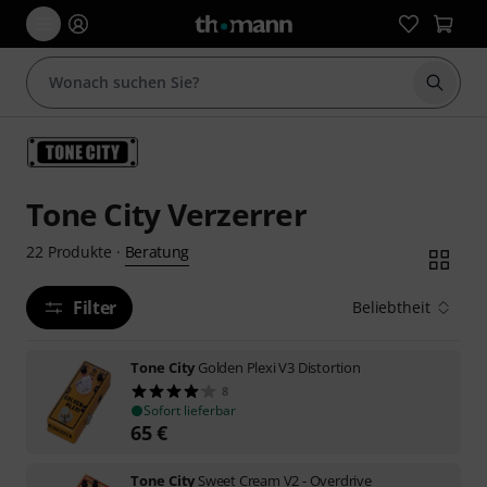
Suche 
Tone City Verzerrer
Beratung
22
Produkte
·
Filter
Beliebtheit
Tone City
Golden Plexi V3 Distortion
8
Sofort lieferbar
65
€
Tone City
Sweet Cream V2 - Overdrive