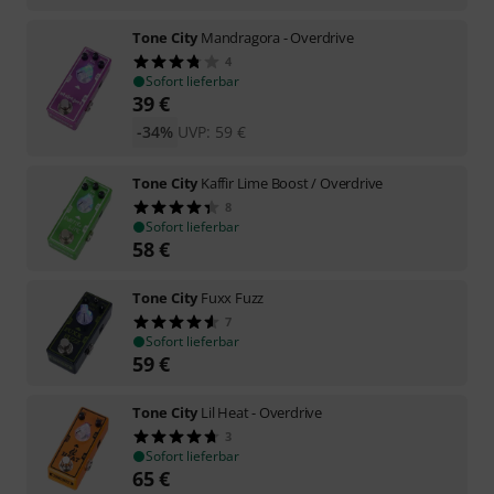
Tone City
Mandragora - Overdrive
4
Sofort lieferbar
39
€
-34%
UVP:
59
€
Tone City
Kaffir Lime Boost / Overdrive
8
Sofort lieferbar
58
€
Tone City
Fuxx Fuzz
7
Sofort lieferbar
59
€
Tone City
Lil Heat - Overdrive
3
Sofort lieferbar
65
€