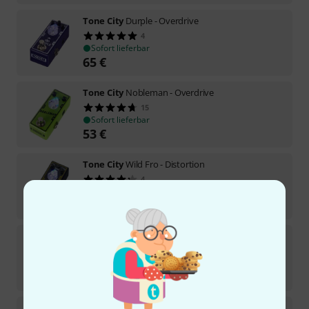
Tone City
Durple - Overdrive
4
Sofort lieferbar
65
€
Tone City
Nobleman - Overdrive
15
Sofort lieferbar
53
€
Tone City
Wild Fro - Distortion
4
Sofort lieferbar
65
€
Tone City
All Spark - Boost
6
In 1–2 Wochen lieferbar
59
€
Tone City
Wild Fire High-Gain Distortion