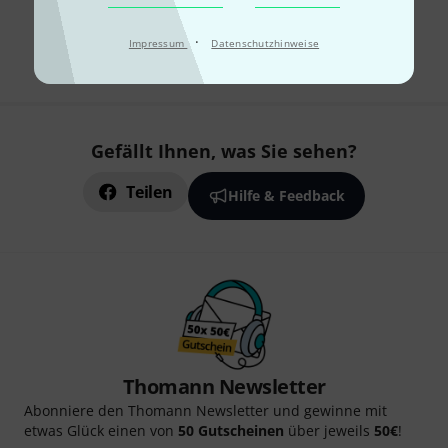
Kostenloser Versand ab 29 €
Alle Preise inkl. MwSt.
·
Impressum
Datenschutzhinweise
Gefällt Ihnen, was Sie sehen?
Teilen
Hilfe & Feedback
Thomann Newsletter
Abonniere den Thomann Newsletter und gewinne mit
etwas Glück einen von
50 Gutscheinen
über jeweils
50€
!