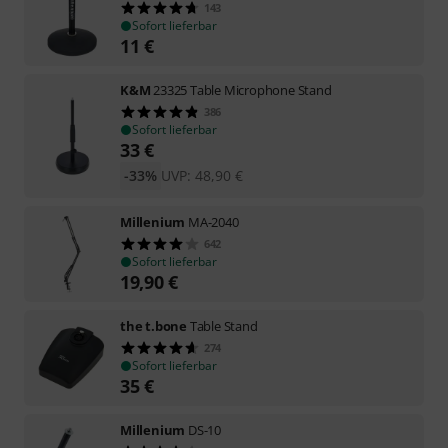
143
Sofort lieferbar
11
€
K&M
23325 Table Microphone Stand
386
Sofort lieferbar
33
€
-33%
UVP:
48,90
€
Millenium
MA-2040
642
Sofort lieferbar
19,90
€
the t.bone
Table Stand
274
Sofort lieferbar
35
€
Millenium
DS-10