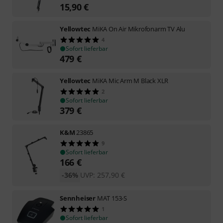
15,90
€
Yellowtec
MiKA On Air Mikrofonarm TV Alu
4
Sofort lieferbar
479
€
Yellowtec
MiKA Mic Arm M Black XLR
2
Sofort lieferbar
379
€
K&M
23865
9
Sofort lieferbar
166
€
-36%
UVP:
257,90
€
Sennheiser
MAT 153-S
1
Sofort lieferbar