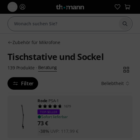
Suche 
Zubehör für Mikrofone
Tischstative und Sockel
Beratung
139
Produkte
·
Filter
Beliebtheit
Rode
PSA-1
1679
TOP-SELLER
Sofort lieferbar
73
€
-38%
UVP:
117,99
€