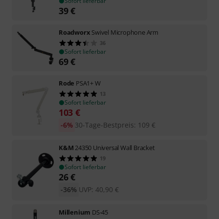
Sofort lieferbar
39
€
Roadworx
Swivel Microphone Arm
36
Sofort lieferbar
69
€
Rode
PSA1+ W
13
Sofort lieferbar
103
€
-6%
30-Tage-Bestpreis
:
109
€
K&M
24350 Universal Wall Bracket
19
Sofort lieferbar
26
€
-36%
UVP:
40,90
€
Millenium
DS-45