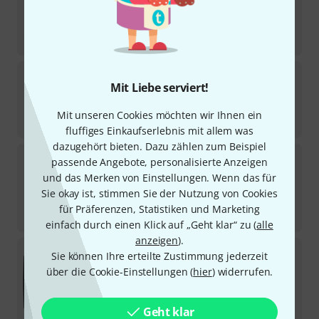
7
Sofort lieferbar
249
€
Gator Frameworks
Broadcast Boom Mic Stand
Led
Mit Liebe serviert!
23
Sofort lieferbar
Mit unseren Cookies möchten wir Ihnen ein
119
€
fluffiges Einkaufserlebnis mit allem was
dazugehört bieten. Dazu zählen zum Beispiel
K&M
23840 Microphone Arm
passende Angebote, personalisierte Anzeigen
69
und das Merken von Einstellungen. Wenn das für
Sofort lieferbar
Sie okay ist, stimmen Sie der Nutzung von Cookies
58
€
für Präferenzen, Statistiken und Marketing
-32%
UVP:
84,90
€
einfach durch einen Klick auf „Geht klar“ zu (
alle
anzeigen
).
Gravity
T WB 431 T B
Sie können Ihre erteilte Zustimmung jederzeit
1
über die Cookie-Einstellungen (
hier
) widerrufen.
Sofort lieferbar
139
€
-29%
UVP:
195,24
€
Geht klar