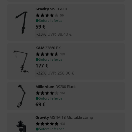
Gravity
MS TBA 01
56
Sofort lieferbar
59
€
-33%
UVP:
88,40
€
K&M
23860 BK
139
Sofort lieferbar
177
€
-32%
UVP:
258,90
€
Millenium
DS200 Black
163
Sofort lieferbar
69
€
Gravity
MSTM 1B Mic table clamp
435
Sofort lieferbar