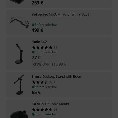
259
€
Yellowtec
MiKA Mikrofonarm YT3208
Sofort lieferbar
499
€
Rode
DS2
32
Sofort lieferbar
77
€
-31%
UVP:
110,99
€
Shure
Desktop Stand with Boom
2
Sofort lieferbar
65
€
K&M
29376 Table Mount
26
Sofort lieferbar