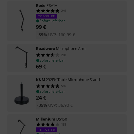
Rode
PSA1+
246
TOP-SELLER
Sofort lieferbar
99
€
-39%
UVP:
160,99
€
Roadworx
Microphone Arm
200
Sofort lieferbar
69
€
K&M
232BK Table Microphone Stand
595
Sofort lieferbar
24
€
-35%
UVP:
36,90
€
Millenium
DS150
138
TOP-SELLER