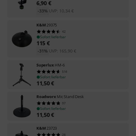
6,90
€
-33%
UVP:
10,34
€
K&M
29375
42
Sofort lieferbar
115
€
-31%
UVP:
165,90
€
Superlux
HM-6
514
Sofort lieferbar
11,50
€
Roadworx
Mic Stand Desk
97
Sofort lieferbar
11,50
€
K&M
23723
28