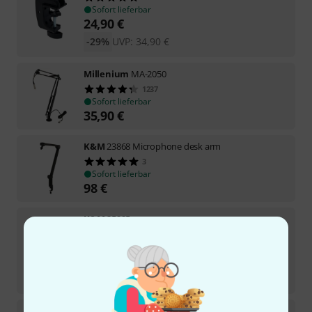
Sofort lieferbar
24,90
€
-29%
UVP:
34,90
€
Millenium
MA-2050
1237
Sofort lieferbar
35,90
€
K&M
23868 Microphone desk arm
3
Sofort lieferbar
98
€
K&M
25995
51
Sofort lieferbar
44
€
-35%
UVP:
67,90
€
Sennheiser
MAT 133-S B