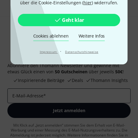
über die Cookie-Einstellungen (
hier
) widerrufen.
Geht klar
Cookies ablehnen
Weitere Infos
·
Impressum
Datenschutzhinweise
Thomann Newsletter
Abonniere den Thomann Newsletter und gewinne mit
etwas Glück einen von
50 Gutscheinen
über jeweils
50€
!
Inspirierende Beiträge
Deals
Thomann Insights
E-Mail-Adresse
*
Jetzt anmelden
Mit Klick auf „Jetzt anmelden“ stimmen Sie dem Erhalt von E-Mail-
Werbung und einer Messung des E-Mail-Nutzungsverhaltens zu. Die
Abmeldung ist jederzeit möglich. Weitere Informationen finden Sie in