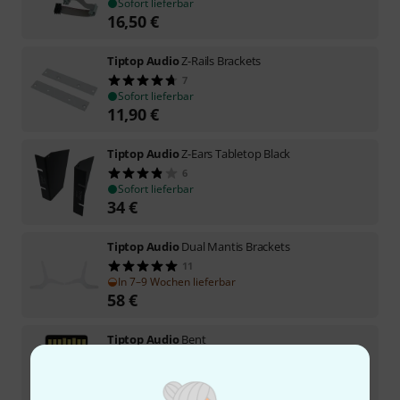
Sofort lieferbar
16,50
€
Tiptop Audio
Z-Rails Brackets
7
Sofort lieferbar
11,90
€
Tiptop Audio
Z-Ears Tabletop Black
6
Sofort lieferbar
34
€
Tiptop Audio
Dual Mantis Brackets
11
In 7–9 Wochen lieferbar
58
€
Tiptop Audio
Bent
2
Sofort lieferbar
26
€