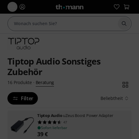
Suche 
Tiptop Audio Sonstiges
Zubehör
Beratung
16
Produkte
·
Filter
Beliebtheit
Tiptop Audio
uZeus Boost Power Adapter
47
Sofort lieferbar
39
€