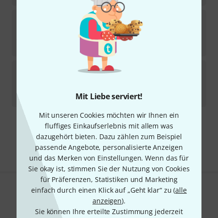
Tiptop Audio
Dual Mantis Brackets B-Stock
Sofort lieferbar
45,40
€
Tiptop Audio
Mantis Travel Bag B-Stock
Sofort lieferbar
Mit Liebe serviert!
92
€
Mit unseren Cookies möchten wir Ihnen ein
fluffiges Einkaufserlebnis mit allem was
Kostenloser Versand ab 29 €
dazugehört bieten. Dazu zählen zum Beispiel
Alle Preise inkl. MwSt.
passende Angebote, personalisierte Anzeigen
und das Merken von Einstellungen. Wenn das für
Sie okay ist, stimmen Sie der Nutzung von Cookies
für Präferenzen, Statistiken und Marketing
einfach durch einen Klick auf „Geht klar“ zu (
alle
Gefällt Ihnen, was Sie sehen?
anzeigen
).
Sie können Ihre erteilte Zustimmung jederzeit
Teilen
Hilfe & Feedback