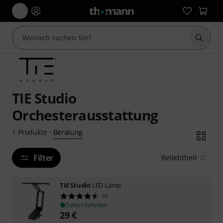
Suche 
TIE Studio
Orchesterausstattung
Beratung
1
Produkte
·
Filter
Beliebtheit
TIE Studio
LED Lamp
26
Sofort lieferbar
29
€