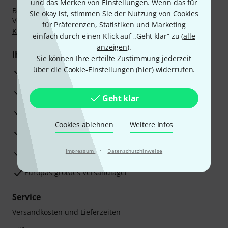
und das Merken von Einstellungen. Wenn das für
Bezahlen Sie vertraulich und sicher per Nachnahme,
Sie okay ist, stimmen Sie der Nutzung von Cookies
Vorkasse, PayPal, Amazon Pay,
Klarna Sofort bezahlen
,
für Präferenzen, Statistiken und Marketing
Klarna Ratenzahlung
oder Kreditkarte.
einfach durch einen Klick auf „Geht klar“ zu (
alle
anzeigen
).
Ihre Vorteile
Sie können Ihre erteilte Zustimmung jederzeit
über die Cookie-Einstellungen (
hier
) widerrufen.
3 Jahre Thomann Garantie
30 Tage Money-Back-Garantie
Geht klar
Reparaturservice
Cookies ablehnen
Weitere Infos
Beratung durch Fachexperten
·
Zufriedenheitsgarantie
Impressum
Datenschutzhinweise
Europas größtes Versandlager
Service
Versandkosten und Lieferzeiten