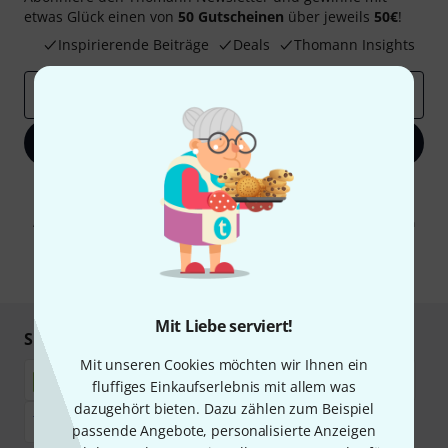
etwas Glück einen von
50 Gutscheinen
über jeweils
50€
!
Inspirierende Beiträge
Deals
Thomann Insights
E-Mail-Adresse
*
Jetzt anmelden
Mit Klick auf „Jetzt anmelden“ stimmen Sie dem Erhalt von E-Mail-
Werbung und einer Messung des E-Mail-Nutzungsverhaltens zu. Die
Abmeldung ist jederzeit möglich. Weitere Informationen finden Sie in
unseren
Datenschutzhinweisen
.
* Pflichtfeld
Mit Liebe serviert!
Sicher einkaufen & bezahlen
Mit unseren Cookies möchten wir Ihnen ein
fluffiges Einkaufserlebnis mit allem was
dazugehört bieten. Dazu zählen zum Beispiel
passende Angebote, personalisierte Anzeigen