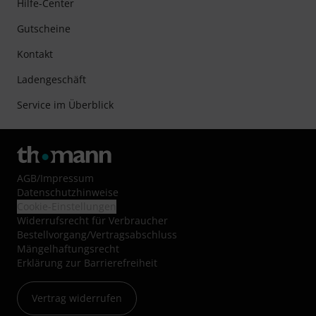
Hilfe-Center
Gutscheine
Kontakt
Ladengeschäft
Service im Überblick
AGB
/
Impressum
Datenschutzhinweise
Cookie-Einstellungen
Widerrufsrecht für Verbraucher
Bestellvorgang/Vertragsabschluss
Mängelhaftungsrecht
Erklärung zur Barrierefreiheit
Vertrag widerrufen