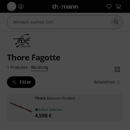
Suche 
Thore Fagotte
Beratung
1
Produkte
·
Filter
Beliebtheit
Thore
Bassoon Student
Sofort lieferbar
4.598
€