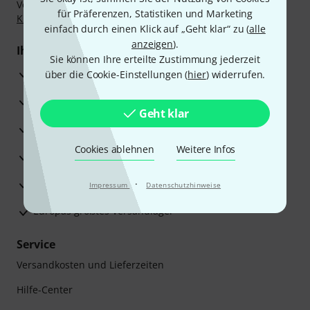
Vorkasse, PayPal, Amazon Pay,
Klarna Sofort bezahlen
,
für Präferenzen, Statistiken und Marketing
Klarna Ratenzahlung
oder Kreditkarte.
einfach durch einen Klick auf „Geht klar“ zu (
alle
anzeigen
).
Ihre Vorteile
Sie können Ihre erteilte Zustimmung jederzeit
3 Jahre Thomann Garantie
über die Cookie-Einstellungen (
hier
) widerrufen.
30 Tage Money-Back-Garantie
Geht klar
Reparaturservice
Cookies ablehnen
Weitere Infos
Beratung durch Fachexperten
Zufriedenheitsgarantie
·
Impressum
Datenschutzhinweise
Europas größtes Versandlager
Service
Versandkosten und Lieferzeiten
Hilfe-Center