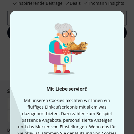
Inspirierende Beiträge
Deals
Thomann Insights
E-Mail-Adresse
*
Jetzt anmelden
Mit Klick auf „Jetzt anmelden“ stimmen Sie dem Erhalt von E-Mail-
Werbung und einer Messung des E-Mail-Nutzungsverhaltens zu. Die
Abmeldung ist jederzeit möglich. Weitere Informationen finden Sie in
unseren
Datenschutzhinweisen
.
* Pflichtfeld
Mit Liebe serviert!
Sicher einkaufen & bezahlen
Mit unseren Cookies möchten wir Ihnen ein
fluffiges Einkaufserlebnis mit allem was
dazugehört bieten. Dazu zählen zum Beispiel
passende Angebote, personalisierte Anzeigen
und das Merken von Einstellungen. Wenn das für
Bezahlen Sie vertraulich und sicher per Nachnahme,
Sie okay ist, stimmen Sie der Nutzung von Cookies