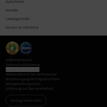
Gutscheine
Kontakt
Ladengeschäft
Service im Überblick
AGB
/
Impressum
Datenschutzhinweise
Cookie-Einstellungen
Widerrufsrecht für Verbraucher
Bestellvorgang/Vertragsabschluss
Mängelhaftungsrecht
Erklärung zur Barrierefreiheit
Vertrag widerrufen