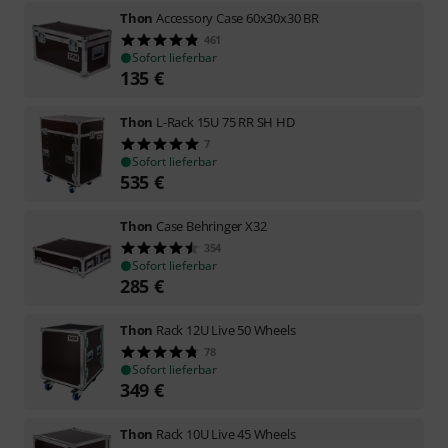
Thon
Accessory Case 60x30x30 BR
461
Sofort lieferbar
135
€
Thon
L-Rack 15U 75 RR SH HD
7
Sofort lieferbar
535
€
Thon
Case Behringer X32
354
Sofort lieferbar
285
€
Thon
Rack 12U Live 50 Wheels
78
Sofort lieferbar
349
€
Thon
Rack 10U Live 45 Wheels