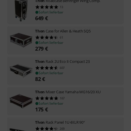
Thon
Roadcase Behringer Wing Comp.
13
Sofort lieferbar
649
€
Thon
Case for Allen & Heath SQ5
61
Sofort lieferbar
279
€
Thon
Rack 2U Eco II Compact 23
607
Sofort lieferbar
82
€
Thon
Mixer Case Yamaha MG16/20 XU
167
Sofort lieferbar
175
€
Thon
Rack Panel 1U 4XLR 90°
269