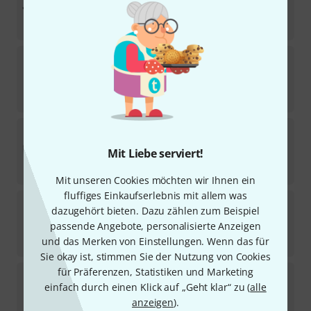
Sofort lieferbar
6,99
€
Thon
Cable Case 98x40x48 Wheels
480
Sofort lieferbar
329
€
Thon
Multiflex 3U Modulrack 45
54
Mit Liebe serviert!
Sofort lieferbar
132
€
Mit unseren Cookies möchten wir Ihnen ein
fluffiges Einkaufserlebnis mit allem was
Thon
SD 14U System Rack 600
dazugehört bieten. Dazu zählen zum Beispiel
5
passende Angebote, personalisierte Anzeigen
Sofort lieferbar
739
€
und das Merken von Einstellungen. Wenn das für
Sie okay ist, stimmen Sie der Nutzung von Cookies
für Präferenzen, Statistiken und Marketing
Thon
Case Bose S1 Pro System
einfach durch einen Klick auf „Geht klar“ zu (
alle
28
Sofort lieferbar
anzeigen
).