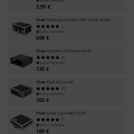
Sofort lieferbar
3,99
€
Thon
Roadcase Yamaha DM7 Comp RG DH
3
Sofort lieferbar
698
€
Thon
Multiflex 4U Modulrack 45
48
Sofort lieferbar
135
€
Thon
Rack 4U Live 40
301
Sofort lieferbar
165
€
Thon
Mixer Case A&H CQ18T
21
Sofort lieferbar
189
€