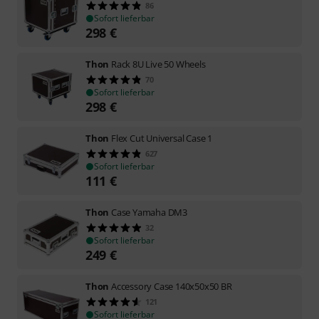
86
Sofort lieferbar
298
€
Thon
Rack 8U Live 50 Wheels
70
Sofort lieferbar
298
€
Thon
Flex Cut Universal Case 1
627
Sofort lieferbar
111
€
Thon
Case Yamaha DM3
32
Sofort lieferbar
249
€
Thon
Accessory Case 140x50x50 BR
121
Sofort lieferbar