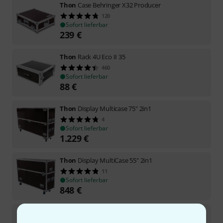
Thon
Case Behringer X32 Producer
120
Sofort lieferbar
239
€
Thon
Rack 4U Eco II 35
460
Sofort lieferbar
88
€
Thon
Display Multicase 75" 2in1
4
Sofort lieferbar
1.229
€
Thon
Display MultiCase 55" 2in1
11
Sofort lieferbar
848
€
Thon
Rack Panel 4U BK
357