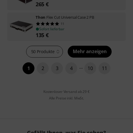
265
€
Thon
Flex Cut Universal Case 2 PB
11
Sofort lieferbar
135
€
Mehr anzeigen
50 Produkte
1
2
3
4
10
11
Kostenloser Versand ab 29 €
Alle Preise inkl. MwSt.
Gefällt Ihnen, was Sie sehen?