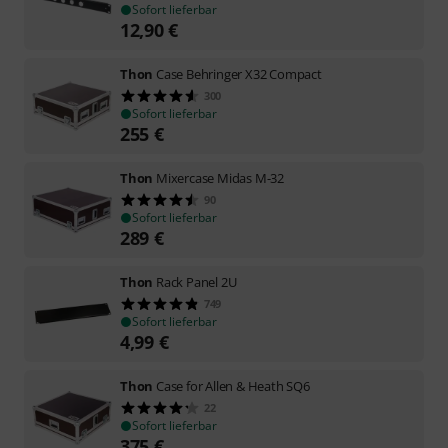
Sofort lieferbar
12,90
€
Thon
Case Behringer X32 Compact
300
Sofort lieferbar
255
€
Thon
Mixercase Midas M-32
90
Sofort lieferbar
289
€
Thon
Rack Panel 2U
749
Sofort lieferbar
4,99
€
Thon
Case for Allen & Heath SQ6
22
Sofort lieferbar
375
€