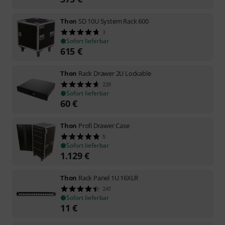
Thon
SD 10U System Rack 600
3
Sofort lieferbar
615
€
Thon
Rack Drawer 2U Lockable
229
Sofort lieferbar
60
€
Thon
Profi Drawer Case
5
Sofort lieferbar
1.129
€
Thon
Rack Panel 1U 16XLR
247
Sofort lieferbar
11
€