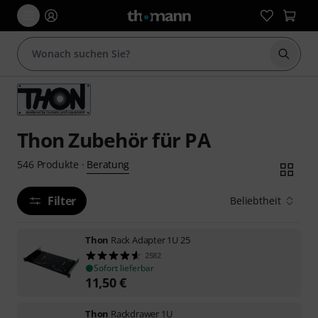
Suche 
Thon Zubehör für PA
Beratung
546
Produkte
·
Filter
Beliebtheit
Thon
Rack Adapter 1U 25
2582
Sofort lieferbar
11,50
€
Thon
Rackdrawer 1U