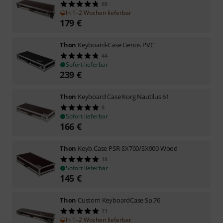
68
In 1–2 Wochen lieferbar
179
€
Thon
Keyboard-Case Genos PVC
44
Sofort lieferbar
239
€
Thon
Keyboard Case Korg Nautilus 61
8
Sofort lieferbar
166
€
Thon
Keyb.Case PSR-SX700/SX900 Wood
18
Sofort lieferbar
145
€
Thon
Custom KeyboardCase Sp.76
71
In 1–2 Wochen lieferbar