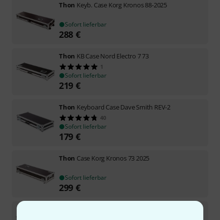
Thon
Keyb. Case Korg Kronos 88-2025
Sofort lieferbar
288
€
Thon
KB Case Nord Electro 7 73
1
Sofort lieferbar
219
€
Thon
Keyboard Case Dave Smith REV-2
40
Sofort lieferbar
179
€
Thon
Case Korg Kronos 73 2025
Sofort lieferbar
299
€
Thon
Case Yamaha YC73
6