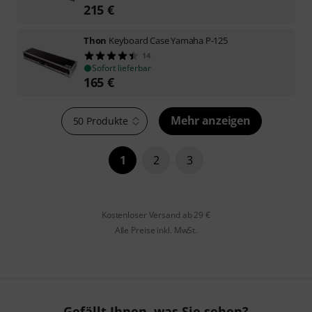
215
€
Thon
Keyboard Case Yamaha P-125
14
Sofort lieferbar
165
€
Mehr anzeigen
50 Produkte
1
2
3
Kostenloser Versand ab 29 €
Alle Preise inkl. MwSt.
Gefällt Ihnen, was Sie sehen?