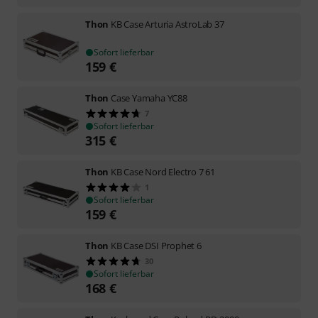
Thon
KB Case Arturia AstroLab 37
Sofort lieferbar
159
€
Thon
Case Yamaha YC88
7
Sofort lieferbar
315
€
Thon
KB Case Nord Electro 7 61
1
Sofort lieferbar
159
€
Thon
KB Case DSI Prophet 6
30
Sofort lieferbar
168
€