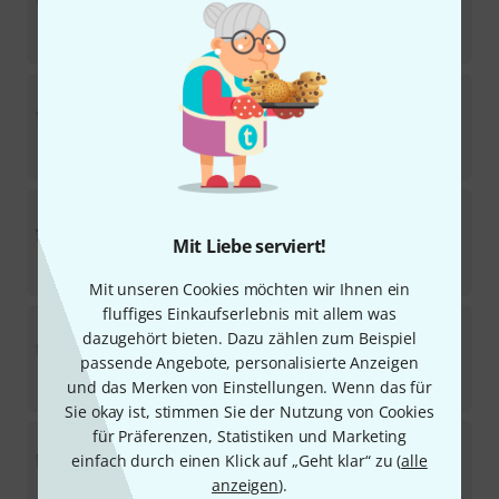
Sofort lieferbar
222
€
Thon
Keyboard Case Yamaha MODX M8
1
Sofort lieferbar
269
€
Thon
KB Case Arturia AstroLab
Mit Liebe serviert!
Sofort lieferbar
159
€
Mit unseren Cookies möchten wir Ihnen ein
fluffiges Einkaufserlebnis mit allem was
Thon
Keyboard Case Yamaha MODX M7
dazugehört bieten. Dazu zählen zum Beispiel
5
passende Angebote, personalisierte Anzeigen
Sofort lieferbar
205
€
und das Merken von Einstellungen. Wenn das für
Sie okay ist, stimmen Sie der Nutzung von Cookies
für Präferenzen, Statistiken und Marketing
Thon
Keyboard Case Roland FP-60/X
einfach durch einen Klick auf „Geht klar“ zu (
alle
3
Sofort lieferbar
anzeigen
).