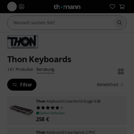
Suche 
Thon Keyboards
Beratung
141
Produkte
·
Filter
Beliebtheit
Thon
Keyboard Case Nord Stage 4 88
8
Sofort lieferbar
258
€
Thon
Keyboard-Case Genos 2 PVC