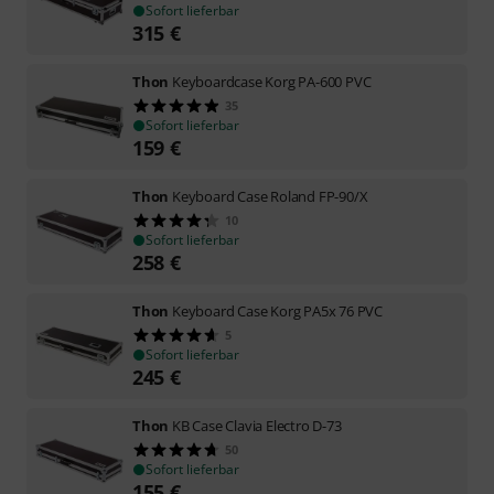
Sofort lieferbar
315
€
Thon
Keyboardcase Korg PA-600 PVC
35
Sofort lieferbar
159
€
Thon
Keyboard Case Roland FP-90/X
10
Sofort lieferbar
258
€
Thon
Keyboard Case Korg PA5x 76 PVC
5
Sofort lieferbar
245
€
Thon
KB Case Clavia Electro D-73
50
Sofort lieferbar
155
€