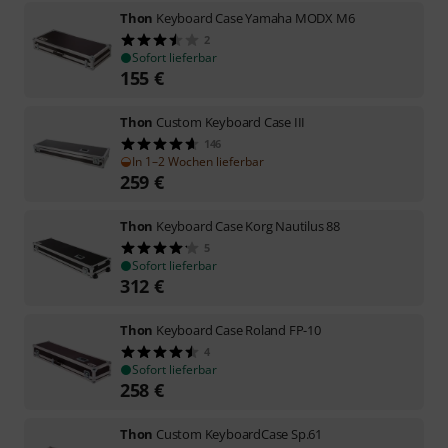
Thon
Keyboard Case Yamaha MODX M6
2
Sofort lieferbar
155
€
Thon
Custom Keyboard Case III
146
In 1–2 Wochen lieferbar
259
€
Thon
Keyboard Case Korg Nautilus 88
5
Sofort lieferbar
312
€
Thon
Keyboard Case Roland FP-10
4
Sofort lieferbar
258
€
Thon
Custom KeyboardCase Sp.61