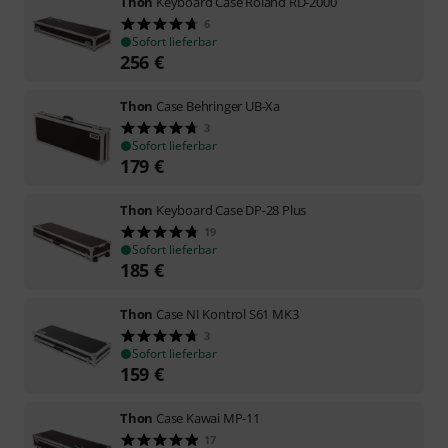
Thon
Keyboard Case Roland RD-2000
6
Sofort lieferbar
256
€
Thon
Case Behringer UB-Xa
3
Sofort lieferbar
179
€
Thon
Keyboard Case DP-28 Plus
19
Sofort lieferbar
185
€
Thon
Case NI Kontrol S61 MK3
3
Sofort lieferbar
159
€
Thon
Case Kawai MP-11
17