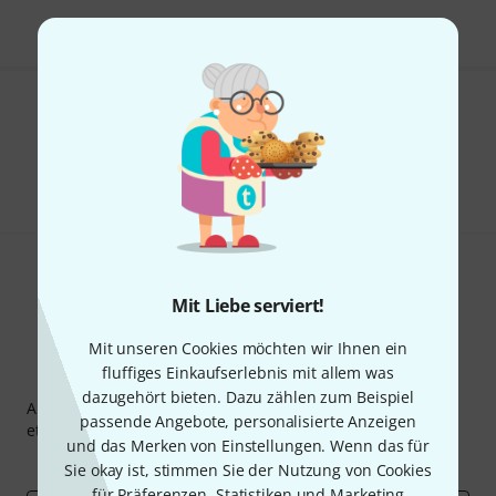
Gefällt Ihnen, was Sie sehen?
Teilen
Hilfe & Feedback
Mit Liebe serviert!
Mit unseren Cookies möchten wir Ihnen ein
fluffiges Einkaufserlebnis mit allem was
Thomann Newsletter
dazugehört bieten. Dazu zählen zum Beispiel
Abonniere den Thomann Newsletter und gewinne mit
passende Angebote, personalisierte Anzeigen
etwas Glück einen von
50 Gutscheinen
über jeweils
50€
!
und das Merken von Einstellungen. Wenn das für
Inspirierende Beiträge
Deals
Thomann Insights
Sie okay ist, stimmen Sie der Nutzung von Cookies
für Präferenzen, Statistiken und Marketing