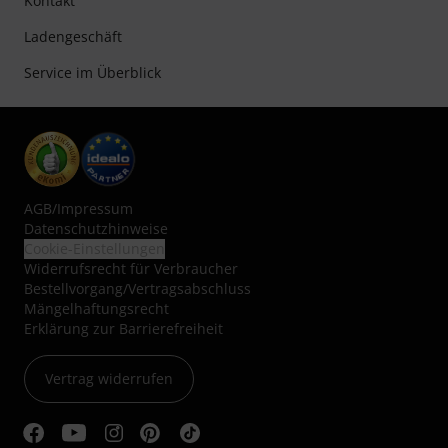
Kontakt
Ladengeschäft
Service im Überblick
AGB
/
Impressum
Datenschutzhinweise
Cookie-Einstellungen
Widerrufsrecht für Verbraucher
Bestellvorgang/Vertragsabschluss
Mängelhaftungsrecht
Erklärung zur Barrierefreiheit
Vertrag widerrufen