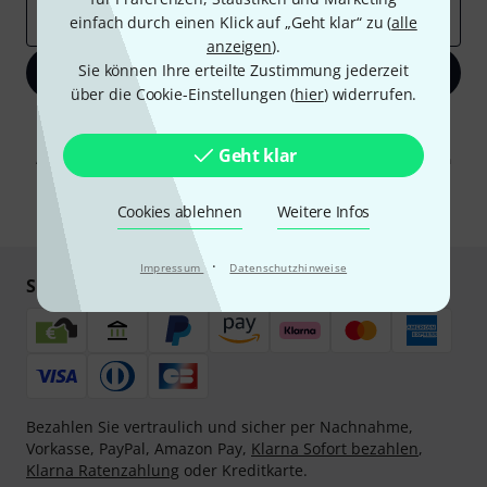
E-Mail-Adresse
*
einfach durch einen Klick auf „Geht klar“ zu (
alle
anzeigen
).
Sie können Ihre erteilte Zustimmung jederzeit
Jetzt anmelden
über die Cookie-Einstellungen (
hier
) widerrufen.
Mit Klick auf „Jetzt anmelden“ stimmen Sie dem Erhalt von E-Mail-
Werbung und einer Messung des E-Mail-Nutzungsverhaltens zu. Die
Geht klar
Abmeldung ist jederzeit möglich. Weitere Informationen finden Sie in
unseren
Datenschutzhinweisen
.
Cookies ablehnen
Weitere Infos
* Pflichtfeld
·
Impressum
Datenschutzhinweise
Sicher einkaufen & bezahlen
Bezahlen Sie vertraulich und sicher per Nachnahme,
Vorkasse, PayPal, Amazon Pay,
Klarna Sofort bezahlen
,
Klarna Ratenzahlung
oder Kreditkarte.