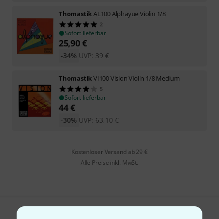
Thomastik
AL100 Alphayue Violin 1/8
2
Sofort lieferbar
25,90
€
-34%
UVP:
39
€
Thomastik
VI100 Vision Violin 1/8 Medium
5
Sofort lieferbar
44
€
-30%
UVP:
63,10
€
Kostenloser Versand ab 29 €
Alle Preise inkl. MwSt.