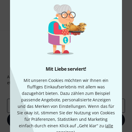
Gefällt Ihnen, was Sie sehen?
Teilen
Hilfe & Feedback
Thomann Newsletter
Mit Liebe serviert!
Abonniere den Thomann Newsletter und gewinne mit
Mit unseren Cookies möchten wir Ihnen ein
etwas Glück einen von
50 Gutscheinen
über jeweils
50€
!
fluffiges Einkaufserlebnis mit allem was
Inspirierende Beiträge
Deals
Thomann Insights
dazugehört bieten. Dazu zählen zum Beispiel
passende Angebote, personalisierte Anzeigen
E-Mail-Adresse
*
und das Merken von Einstellungen. Wenn das für
Sie okay ist, stimmen Sie der Nutzung von Cookies
für Präferenzen, Statistiken und Marketing
Jetzt anmelden
einfach durch einen Klick auf „Geht klar“ zu (
alle