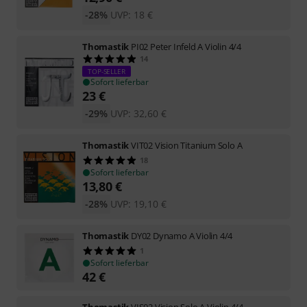
-28%
UVP:
18
€
Thomastik
PI02 Peter Infeld A Violin 4/4
14
TOP-SELLER
Sofort lieferbar
23
€
-29%
UVP:
32,60
€
Thomastik
VIT02 Vision Titanium Solo A
18
Sofort lieferbar
13,80
€
-28%
UVP:
19,10
€
Thomastik
DY02 Dynamo A Violin 4/4
1
Sofort lieferbar
42
€
Thomastik
VIS02 Vision Solo A Violin 4/4