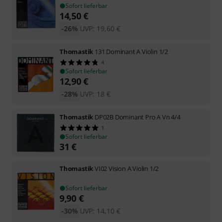
Sofort lieferbar
14,50
€
-26%
UVP:
19,60
€
Thomastik
131 Dominant A Violin 1/2
4
Sofort lieferbar
12,90
€
-28%
UVP:
18
€
Thomastik
DP02B Dominant Pro A Vn 4/4
1
Sofort lieferbar
31
€
Thomastik
VI02 Vision A Violin 1/2
Sofort lieferbar
9,90
€
-30%
UVP:
14,10
€