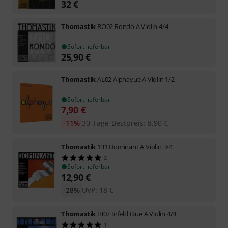
32
€
Thomastik
RO02 Rondo A Violin 4/4
Sofort lieferbar
25,90
€
Thomastik
AL02 Alphayue A Violin 1/2
Sofort lieferbar
7,90
€
-11%
30-Tage-Bestpreis
:
8,90
€
Thomastik
131 Dominant A Violin 3/4
2
Sofort lieferbar
12,90
€
-28%
UVP:
18
€
Thomastik
IB02 Infeld Blue A Violin 4/4
1