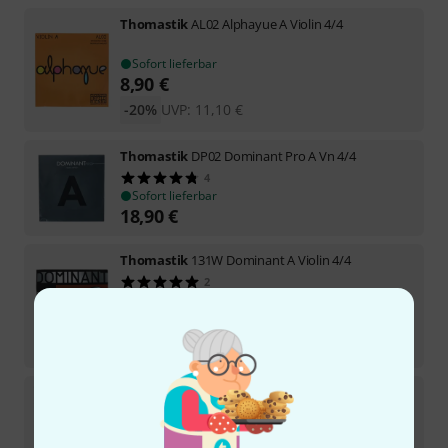
Thomastik
AL02 Alphayue A Violin 4/4
Sofort lieferbar
8,90
€
-20%
UVP:
11,10
€
Thomastik
DP02 Dominant Pro A Vn 4/4
4
Sofort lieferbar
18,90
€
Thomastik
131W Dominant A Violin 4/4
2
In 3–4 Wochen lieferbar
12,90
€
-28%
UVP:
18
€
Thomastik
TI02 TI A Violin 4/4
Sofort lieferbar