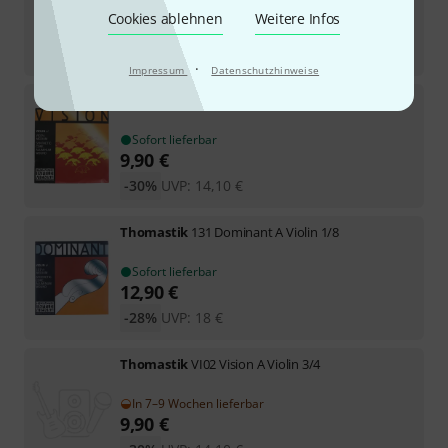
Cookies ablehnen
Weitere Infos
3
Sofort lieferbar
33
€
·
Impressum
Datenschutzhinweise
Thomastik
VI02 Vision A Violin 1/4
Sofort lieferbar
9,90
€
-30%
UVP:
14,10
€
Thomastik
131 Dominant A Violin 1/8
Sofort lieferbar
12,90
€
-28%
UVP:
18
€
Thomastik
VI02 Vision A Violin 3/4
In 7–9 Wochen lieferbar
9,90
€