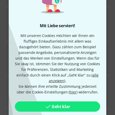
18,90
€
Thomastik
131 Dominant A Violin 1/4
Sofort lieferbar
Mit Liebe serviert!
12,90
€
-28%
UVP:
18
€
Mit unseren Cookies möchten wir Ihnen ein
fluffiges Einkaufserlebnis mit allem was
Thomastik
VIT02o Vision Titanium A Vn
dazugehört bieten. Dazu zählen zum Beispiel
4
passende Angebote, personalisierte Anzeigen
Sofort lieferbar
und das Merken von Einstellungen. Wenn das für
13,80
€
Sie okay ist, stimmen Sie der Nutzung von Cookies
-28%
UVP:
19,10
€
für Präferenzen, Statistiken und Marketing
einfach durch einen Klick auf „Geht klar“ zu (
alle
Thomastik
131ST Dominant A Violin 4/4
anzeigen
).
3
Sie können Ihre erteilte Zustimmung jederzeit
Sofort lieferbar
über die Cookie-Einstellungen (
hier
) widerrufen.
12,90
€
-28%
UVP:
18
€
Geht klar
Thomastik
RO02A Rondo A Violin 4/4