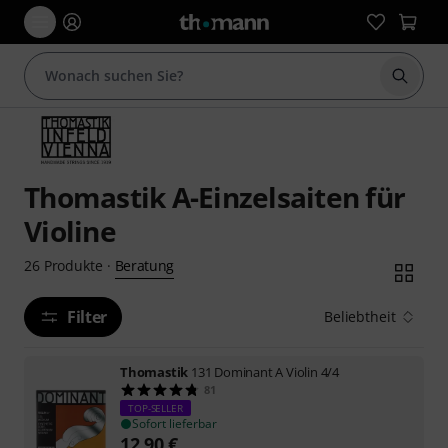
Suche 
Thomastik A-Einzelsaiten für
Violine
Beratung
26
Produkte
·
Filter
Beliebtheit
Thomastik
131 Dominant A Violin 4/4
81
TOP-SELLER
Sofort lieferbar
12,90
€