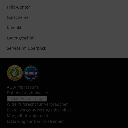
Hilfe-Center
Gutscheine
Kontakt
Ladengeschäft
Service im Überblick
AGB
/
Impressum
Datenschutzhinweise
Cookie-Einstellungen
Widerrufsrecht für Verbraucher
Bestellvorgang/Vertragsabschluss
Mängelhaftungsrecht
Erklärung zur Barrierefreiheit