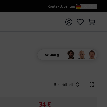
Kontakt
Über uns
DE / €
e mit Suchwort {searchTerm} starten
Beratung
Beliebtheit
34
€