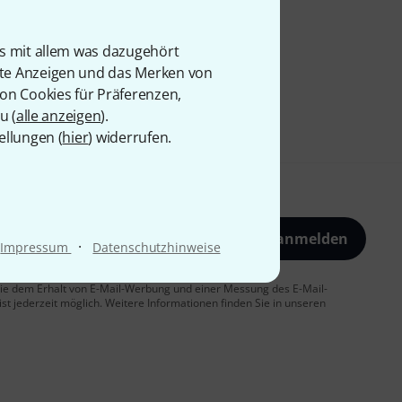
is mit allem was dazugehört
rte Anzeigen und das Merken von
von Cookies für Präferenzen,
u (
alle anzeigen
).
ellungen (
hier
) widerrufen.
Jetzt anmelden
·
Impressum
Datenschutzhinweise
 Sie dem Erhalt von E-Mail-Werbung und einer Messung des E-Mail-
t jederzeit möglich. Weitere Informationen finden Sie in unseren