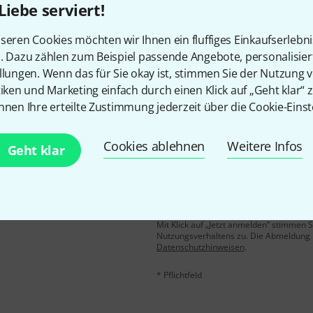
Liebe serviert!
Gefällt Ihnen, was Sie sehen?
seren Cookies möchten wir Ihnen ein fluffiges Einkaufserlebn
n. Dazu zählen zum Beispiel passende Angebote, personalisie
Teilen
Hilfe & Feedback
llungen. Wenn das für Sie okay ist, stimmen Sie der Nutzung 
tiken und Marketing einfach durch einen Klick auf „Geht klar“ z
nnen Ihre erteilte Zustimmung jederzeit über die Cookie-Einst
Cookies ablehnen
Weitere Infos
Geht klar
E-Mail-Adresse
*
 gewinne mit etwas Glück
50€
!
Mit Klick auf „Jetzt anmelden“ stimmen
Nutzungsverhaltens zu. Die Abmeldung is
Datenschutzhinweisen
.
* Pflichtfeld