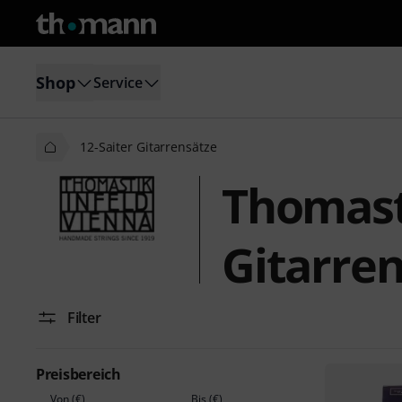
Shop
Service
12-Saiter Gitarrensätze
Thomast
Gitarre
Filter
Preisbereich
Von (€)
Bis (€)