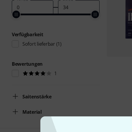
Verfügbarkeit
Sofort lieferbar
(1)
Bewertungen
1
Saitenstärke
Material