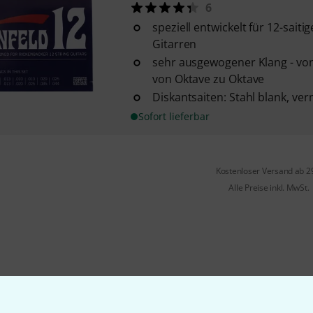
6
speziell entwickelt für 12-saiti
Gitarren
sehr ausgewogener Klang - von
von Oktave zu Oktave
Diskantsaiten: Stahl blank, ve
Sofort lieferbar
Kostenloser Versand ab 2
Alle Preise inkl. MwSt.