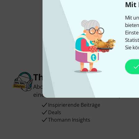
Mit 
Mit un
biete
Einste
Statis
Sie kö
Thomann Newsletter
Abonniere den Thomann Newsletter und
einen von
50 Gutscheinen
über jeweils
Inspirierende Beiträge
Deals
Thomann Insights