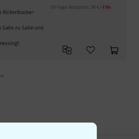
30-Tage-Bestpreis
:
38
€
-11%
ge Rickenbacker-
 Saite zu Saite und
rmessingt
9 €