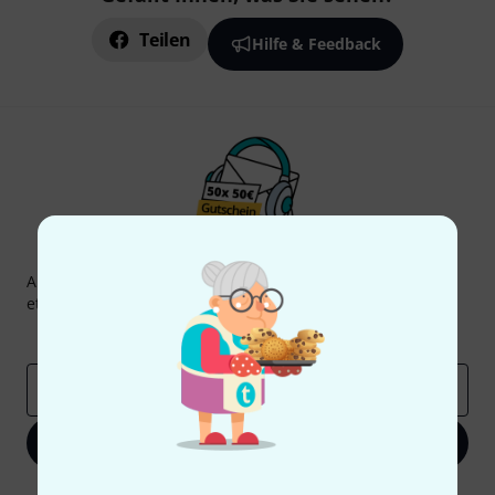
Teilen
Hilfe & Feedback
Thomann Newsletter
Abonniere den Thomann Newsletter und gewinne mit
etwas Glück einen von
50 Gutscheinen
über jeweils
50€
!
Inspirierende Beiträge
Deals
Thomann Insights
E-Mail-Adresse
*
Jetzt anmelden