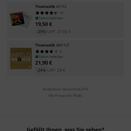
Thomastik
AC112
74
Sofort lieferbar
19,50
€
-29%
UVP:
27,60
€
Thomastik
IBR112T
6
Sofort lieferbar
21,90
€
-24%
UVP:
29
€
Kostenloser Versand ab 29 €
Alle Preise inkl. MwSt.
Gefällt Ihnen, was Sie sehen?