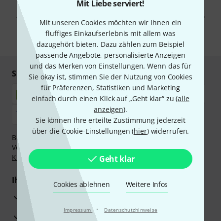
Mit Klick auf „Jetzt anmelden“ stimmen Sie dem Erhalt von E-Mail-
Mit Liebe serviert!
Werbung und einer Messung des E-Mail-Nutzungsverhaltens zu. Die
Abmeldung ist jederzeit möglich. Weitere Informationen finden Sie in
Mit unseren Cookies möchten wir Ihnen ein
unseren
Datenschutzhinweisen
.
fluffiges Einkaufserlebnis mit allem was
* Pflichtfeld
dazugehört bieten. Dazu zählen zum Beispiel
passende Angebote, personalisierte Anzeigen
und das Merken von Einstellungen. Wenn das für
Sicher einkaufen & bezahlen
Sie okay ist, stimmen Sie der Nutzung von Cookies
für Präferenzen, Statistiken und Marketing
einfach durch einen Klick auf „Geht klar“ zu (
alle
anzeigen
).
Sie können Ihre erteilte Zustimmung jederzeit
über die Cookie-Einstellungen (
hier
) widerrufen.
Bezahlen Sie vertraulich und sicher per Nachnahme,
Vorkasse, PayPal, Amazon Pay,
Klarna Sofort bezahlen
,
Klarna Ratenzahlung
oder Kreditkarte.
Geht klar
Ihre Vorteile
Cookies ablehnen
Weitere Infos
3 Jahre Thomann Garantie
·
Impressum
Datenschutzhinweise
30 Tage Money-Back-Garantie