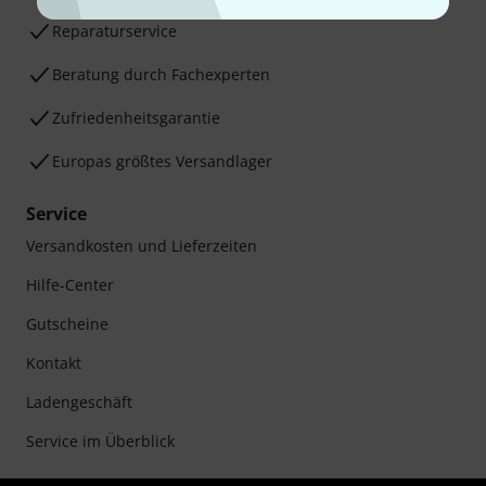
Reparaturservice
Beratung durch Fachexperten
Zufriedenheitsgarantie
Europas größtes Versandlager
Service
Versandkosten und Lieferzeiten
Hilfe-Center
Gutscheine
Kontakt
Ladengeschäft
Service im Überblick