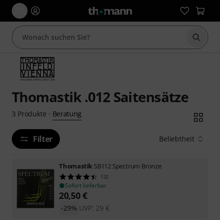
Suche 
Thomastik .012 Saitensätze
Beratung
3
Produkte
·
Filter
Beliebtheit
Thomastik
SB112 Spectrum Bronze
132
Sofort lieferbar
20,50
€
-29%
UVP:
29
€