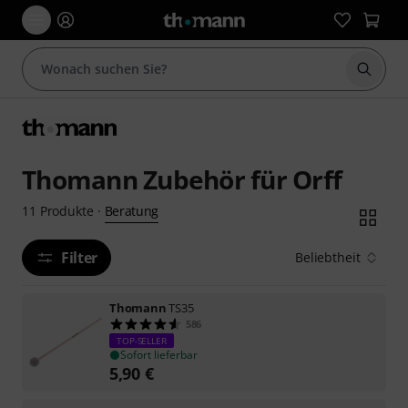
Suche 
Thomann Zubehör für Orff
Beratung
11
Produkte
·
Filter
Beliebtheit
Thomann
TS35
586
TOP-SELLER
Sofort lieferbar
5,90
€