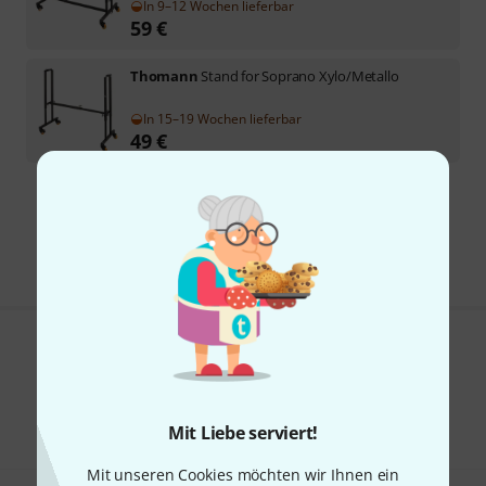
In 9–12 Wochen lieferbar
59
€
Thomann
Stand for Soprano Xylo/Metallo
In 15–19 Wochen lieferbar
49
€
Kostenloser Versand ab 29 €
Alle Preise inkl. MwSt.
Gefällt Ihnen, was Sie sehen?
Teilen
Hilfe & Feedback
Mit Liebe serviert!
Mit unseren Cookies möchten wir Ihnen ein