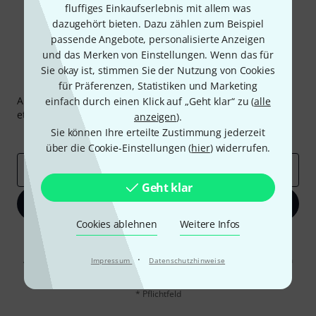
fluffiges Einkaufserlebnis mit allem was
dazugehört bieten. Dazu zählen zum Beispiel
passende Angebote, personalisierte Anzeigen
und das Merken von Einstellungen. Wenn das für
Sie okay ist, stimmen Sie der Nutzung von Cookies
Thomann Newsletter
für Präferenzen, Statistiken und Marketing
Abonniere den Thomann Newsletter und gewinne mit
einfach durch einen Klick auf „Geht klar“ zu (
alle
etwas Glück einen von
50 Gutscheinen
über jeweils
50€
!
anzeigen
).
Sie können Ihre erteilte Zustimmung jederzeit
Inspirierende Beiträge
Deals
Thomann Insights
über die Cookie-Einstellungen (
hier
) widerrufen.
E-Mail-Adresse
*
Geht klar
Jetzt anmelden
Cookies ablehnen
Weitere Infos
Mit Klick auf „Jetzt anmelden“ stimmen Sie dem Erhalt von E-Mail-
Werbung und einer Messung des E-Mail-Nutzungsverhaltens zu. Die
·
Abmeldung ist jederzeit möglich. Weitere Informationen finden Sie in
Impressum
Datenschutzhinweise
unseren
Datenschutzhinweisen
.
* Pflichtfeld