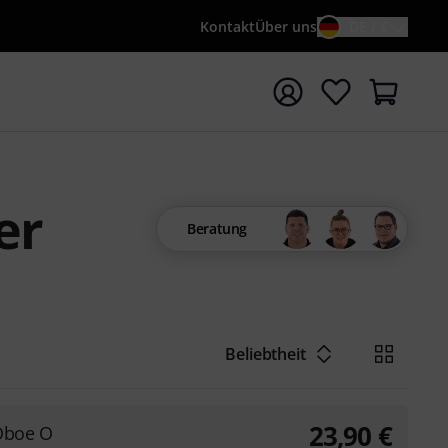
Kontakt
Über uns
DE / €
e mit Suchwort {searchTerm} starten
er
Beratung
Beliebtheit
23,90
€
 Oboe O