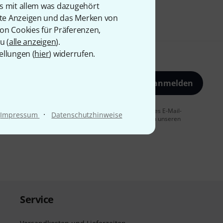
is mit allem was dazugehört
rte Anzeigen und das Merken von
von Cookies für Präferenzen,
u (
alle anzeigen
).
ellungen (
hier
) widerrufen.
Jetzt anmelden
 Sie dem Erhalt von E-Mail-Werbung und einer Messung des E-Mail-
·
Impressum
Datenschutzhinweise
t jederzeit möglich. Weitere Informationen finden Sie in unseren
Service