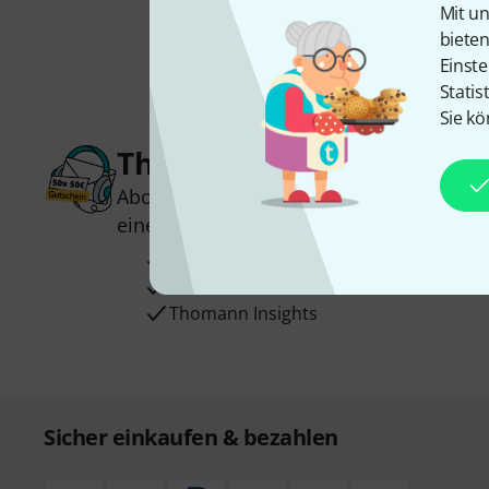
Mit un
biete
Einste
Statis
Sie kö
Thomann Newsletter
Abonniere den Thomann Newsletter und
einen von
50 Gutscheinen
über jeweils
Inspirierende Beiträge
Deals
Thomann Insights
Sicher einkaufen & bezahlen