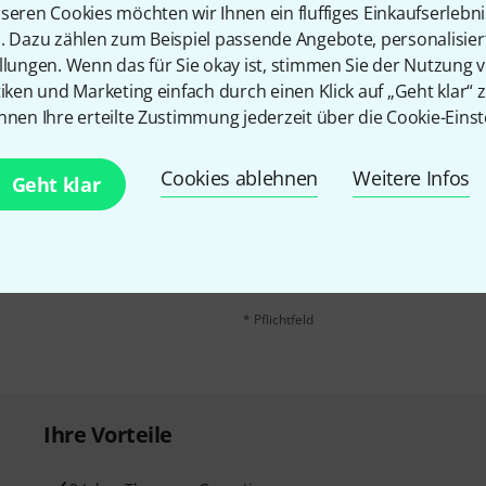
Teilen
Hilfe & Feedback
seren Cookies möchten wir Ihnen ein fluffiges Einkaufserlebn
n. Dazu zählen zum Beispiel passende Angebote, personalisie
llungen. Wenn das für Sie okay ist, stimmen Sie der Nutzung 
tiken und Marketing einfach durch einen Klick auf „Geht klar“ z
nnen Ihre erteilte Zustimmung jederzeit über die Cookie-Einst
Cookies ablehnen
Weitere Infos
E-Mail-Adresse
*
Geht klar
 gewinne mit etwas Glück
50€
!
Mit Klick auf „Jetzt anmelden“ stimmen
Nutzungsverhaltens zu. Die Abmeldung is
Datenschutzhinweisen
.
* Pflichtfeld
Ihre Vorteile