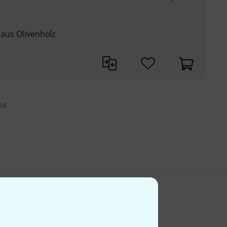
 aus Olivenholz
9 €