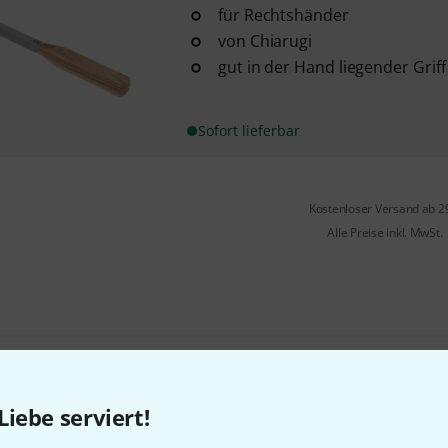
für Rechtshänder
von Chiarugi
gut in der Hand liegender Griff
Sofort lieferbar
Kostenloser Versand ab 2
Alle Preise inkl. MwSt.
Gefällt Ihnen, was Sie sehen?
Liebe serviert!