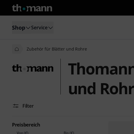
Shop
Service
Zubehör für Blätter und Rohre
Thomann 
und Roh
Filter
Preisbereich
Von (€)
Bis (€)