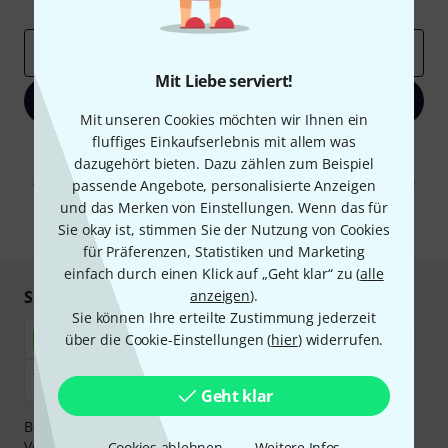
Inspirierende Beiträge
Deals
Thomann Insights
E-Mail-Adresse
*
Mit Liebe serviert!
Jetzt anmelden
Mit unseren Cookies möchten wir Ihnen ein
fluffiges Einkaufserlebnis mit allem was
Mit Klick auf „Jetzt anmelden“ stimmen Sie dem Erhalt von E-Mail-
dazugehört bieten. Dazu zählen zum Beispiel
Werbung und einer Messung des E-Mail-Nutzungsverhaltens zu. Die
Abmeldung ist jederzeit möglich. Weitere Informationen finden Sie in
passende Angebote, personalisierte Anzeigen
unseren
Datenschutzhinweisen
.
und das Merken von Einstellungen. Wenn das für
Sie okay ist, stimmen Sie der Nutzung von Cookies
* Pflichtfeld
für Präferenzen, Statistiken und Marketing
einfach durch einen Klick auf „Geht klar“ zu (
alle
Sicher einkaufen & bezahlen
anzeigen
).
Sie können Ihre erteilte Zustimmung jederzeit
über die Cookie-Einstellungen (
hier
) widerrufen.
Geht klar
Bezahlen Sie vertraulich und sicher per Nachnahme,
Vorkasse, PayPal, Amazon Pay,
Klarna Sofort bezahlen
,
Cookies ablehnen
Weitere Infos