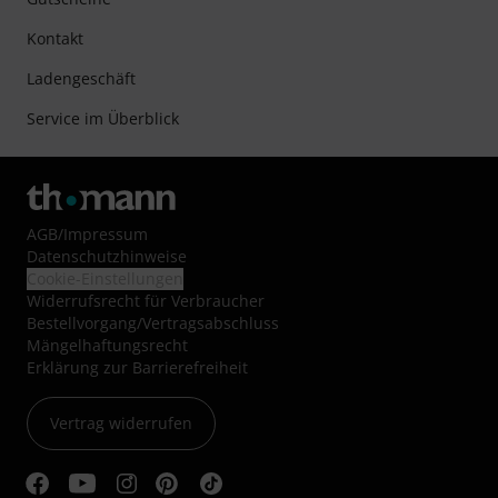
Kontakt
Ladengeschäft
Service im Überblick
AGB
/
Impressum
Datenschutzhinweise
Cookie-Einstellungen
Widerrufsrecht für Verbraucher
Bestellvorgang/Vertragsabschluss
Mängelhaftungsrecht
Erklärung zur Barrierefreiheit
Vertrag widerrufen