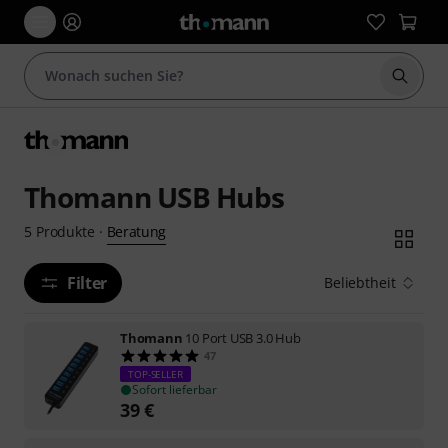
Suche 
Thomann USB Hubs
Beratung
5
Produkte
·
Filter
Beliebtheit
Thomann
10 Port USB 3.0 Hub
47
TOP-SELLER
Sofort lieferbar
39
€