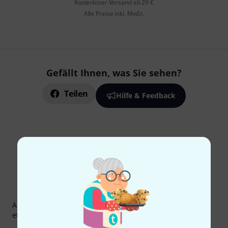
Kostenloser Versand ab 29 €
Alle Preise inkl. MwSt.
Gefällt Ihnen, was Sie sehen?
Teilen
Hilfe & Feedback
Thomann Newsletter
Abonniere den Thomann Newsletter und gewinne mit
etwas Glück einen von
50 Gutscheinen
über jeweils
50€
!