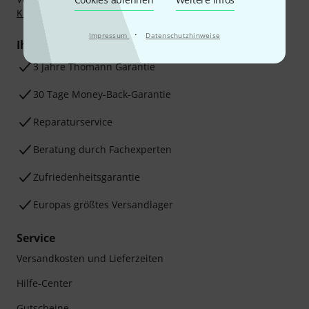
Klarna Ratenzahlung
oder Kreditkarte.
·
Impressum
Datenschutzhinweise
Ihre Vorteile
3 Jahre Thomann Garantie
30 Tage Money-Back-Garantie
Reparaturservice
Beratung durch Fachexperten
Zufriedenheitsgarantie
Europas größtes Versandlager
Service
Versandkosten und Lieferzeiten
Hilfe-Center
Gutscheine